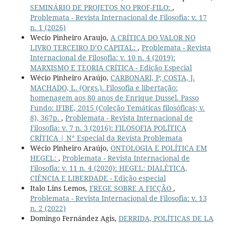
SEMINÁRIO DE PROJETOS NO PROF-FILO:
,
Problemata - Revista Internacional de Filosofia: v. 17
n. 1 (2026)
Wecio Pinheiro Araujo,
A CRÍTICA DO VALOR NO
LIVRO TERCEIRO D’O CAPITAL:
,
Problemata - Revista
Internacional de Filosofia: v. 10 n. 4 (2019):
MARXISMO E TEORIA CRÍTICA - Edição Especial
Wécio Pinheiro Araújo,
CARBONARI, P; COSTA, J.
MACHADO, L. (Orgs.). Filosofia e libertação:
homenagem aos 80 anos de Enrique Dussel. Passo
Fundo: IFIBE, 2015 (Coleção Temáticas filosóficas; v.
8), 367p.
,
Problemata - Revista Internacional de
Filosofia: v. 7 n. 3 (2016): FILOSOFIA POLÍTICA
CRÍTICA | N° Especial da Revista Problemata
Wécio Pinheiro Araújo,
ONTOLOGIA E POLÍTICA EM
HEGEL:
,
Problemata - Revista Internacional de
Filosofia: v. 11 n. 4 (2020): HEGEL: DIALÉTICA,
CIÊNCIA E LIBERDADE - Edição especial
Italo Lins Lemos,
FREGE SOBRE A FICÇÃO
,
Problemata - Revista Internacional de Filosofia: v. 13
n. 2 (2022)
Domingo Fernández Agis,
DERRIDA, POLÍTICAS DE LA