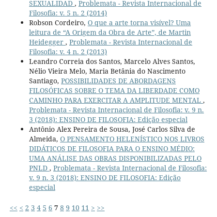
SEXUALIDAD
,
Problemata - Revista Internacional de
Filosofia: v. 5 n. 2 (2014)
Robson Cordeiro,
O que a arte torna visível? Uma
leitura de “A Origem da Obra de Arte”, de Martin
Heidegger
,
Problemata - Revista Internacional de
Filosofia: v. 4 n. 2 (2013)
Leandro Correia dos Santos, Marcelo Alves Santos,
Nélio Vieira Melo, Maria Betânia do Nascimento
Santiago,
POSSIBILIDADES DE ABORDAGENS
FILOSÓFICAS SOBRE O TEMA DA LIBERDADE COMO
CAMINHO PARA EXERCITAR A AMPLITUDE MENTAL
,
Problemata - Revista Internacional de Filosofia: v. 9 n.
3 (2018): ENSINO DE FILOSOFIA: Edição especial
Antônio Alex Pereira de Sousa, José Carlos Silva de
Almeida,
O PENSAMENTO HELENÍSTICO NOS LIVROS
DIDÁTICOS DE FILOSOFIA PARA O ENSINO MÉDIO:
UMA ANÁLISE DAS OBRAS DISPONIBILIZADAS PELO
PNLD
,
Problemata - Revista Internacional de Filosofia:
v. 9 n. 3 (2018): ENSINO DE FILOSOFIA: Edição
especial
<<
<
2
3
4
5
6
7
8
9
10
11
>
>>