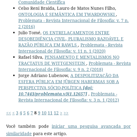
Comunidade Científica
Celso Reni Braida, Lauro de Matos Nunes Filho,
ONTOLOGIA E SEMÂNTICA EM TWARDOWSKI
,
Problemata - Revista Internacional de Filosofia: v. 7 n.
2 (2016)
Julio Tomé,
OS ENTRELAÇAMENTOS ENTRE
DESOBEDIÊNCIA CIVIL, PLURALISMO RAZOÁVEL E
RAZÃO PÚBLICA EM RAWLS
,
Problemata - Revista
Internacional de Filosofia: v. 11 n. 1 (2020)
Rafael Silva,
PENSAMENTO E MENTALISMOS NO
TRACTATUS DE WITTGENSTEIN
,
Problemata - Revista
Internacional de Filosofia: v. 9 n. 2 (2018)
Jorge Adriano Lubenow,
A DESPOLITIZAÇÃO DA
ESFERA PÚBLICA EM JÜRGEN HABERMAS SOB A
PERSPECTIVA SÓCIO-POLÍTICA
[doi:
10.7443/problemata.v3i1.12657]
,
Problemata -
Revista Internacional de Filosofia: v. 3 n. 1 (2012)
<<
<
3
4
5
6
7
8
9
10
11
12
>
>>
Você também pode
iniciar uma pesquisa avançada por
similaridade
para este artigo.