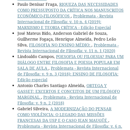
Paulo Denisar Fraga,
RIQUEZA DAS NECESSIDADES
COMO PRESSUPOSTO DA CRÍTICA NOS MANUSCRITOS
ECONÔMICO-FILOSÓFICOS
,
Problemata - Revista
Internacional de Filosofia: v. 10 n. 4 (2019):
MARXISMO E TEORIA CRÍTICA - Edição Especial
José Mateus Bido, Anderson Gabriel de Souza,
Guilherme Fogaça, Henrique Almeida, Pedro Leão
Silva,
FILOSOFIA NO ENSINO MÉDIO:
,
Problemata -
Revista Internacional de Filosofia: v. 11 n. 1 (2020)
Lindoaldo Campos,
POESOFIA OU FILOESIA? PARA UM
DIÁLOGO ENTRE FILOSOFIA E POESIA POPULAR EM
SALA DE AULA
,
Problemata - Revista Internacional
de Filosofia: v. 9 n. 3 (2018): ENSINO DE FILOSOFIA:
Edição especial
Antonio Charles Santiago Almeida,
ORTEGA Y
GASSET: EXCERTOS E CONCEITOS DE UM FILÓSOFO
MARGINAL
,
Problemata - Revista Internacional de
Filosofia: v. 9 n. 2 (2018)
Gabriel Silveira,
A MODERNIZAÇÃO DO PENSAR
COMO VIOLÊNCIA: O LEGADO DAS MISSÕES
FRANCESAS DA USP E O CASO JEAN MAUGÜÉ
,
Problemata - Revista Internacional de Filosofia: v. 6 n.