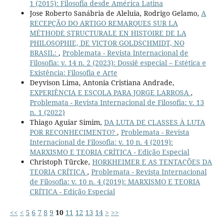
1 (2015): Filosofia desde América Latina
Jose Roberto Sanábria de Aleluia, Rodrigo Gelamo,
A
RECEPÇÃO DO ARTIGO REMARQUES SUR LA
MÉTHODE STRUCTURALE EN HISTOIRE DE LA
PHILOSOPHIE, DE VICTOR GOLDSCHMIDT, NO
BRASIL:
,
Problemata - Revista Internacional de
Filosofia: v. 14 n. 2 (2023): Dossiê especial – Estética e
Existência: Filosofia e Arte
Deyvison Lima, Antonia Cristiana Andrade,
EXPERIÊNCIA E ESCOLA PARA JORGE LARROSA
,
Problemata - Revista Internacional de Filosofia: v. 13
n. 1 (2022)
Thiago Aguiar Simim,
DA LUTA DE CLASSES À LUTA
POR RECONHECIMENTO?
,
Problemata - Revista
Internacional de Filosofia: v. 10 n. 4 (2019):
MARXISMO E TEORIA CRÍTICA - Edição Especial
Christoph Türcke,
HORKHEIMER E AS TENTAÇÕES DA
TEORIA CRÍTICA
,
Problemata - Revista Internacional
de Filosofia: v. 10 n. 4 (2019): MARXISMO E TEORIA
CRÍTICA - Edição Especial
<<
<
5
6
7
8
9
10
11
12
13
14
>
>>