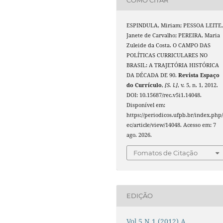
ESPINDULA, Miriam; PESSOA LEITE
Janete de Carvalho; PEREIRA, Maria
Zuleide da Costa. O CAMPO DAS
POLÍTICAS CURRICULARES NO
BRASIL: A TRAJETÓRIA HISTÓRICA
DA DÉCADA DE 90.
Revista Espaço
do Currículo
,
[S. l.]
, v. 5, n. 1, 2012.
DOI: 10.15687/rec.v5i1.14048.
Disponível em:
https://periodicos.ufpb.br/index.php/
ec/article/view/14048. Acesso em: 7
ago. 2026.
Fomatos de Citação
EDIÇÃO
Vol.5 N.1 (2012) A