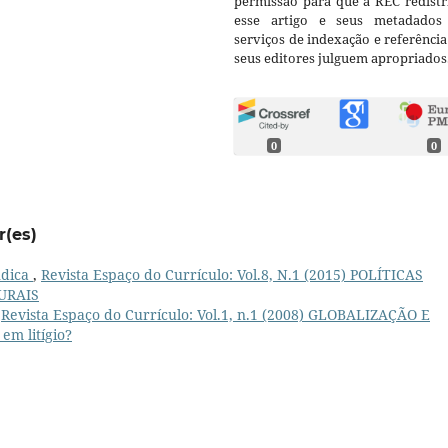
permissão para que a REC redistr
esse artigo e seus metadados
serviços de indexação e referênci
seus editores julguem apropriados
0
0
r(es)
ndica
,
Revista Espaço do Currículo: Vol.8, N.1 (2015) POLÍTICAS
URAIS
,
Revista Espaço do Currículo: Vol.1, n.1 (2008) GLOBALIZAÇÃO E
m litígio?