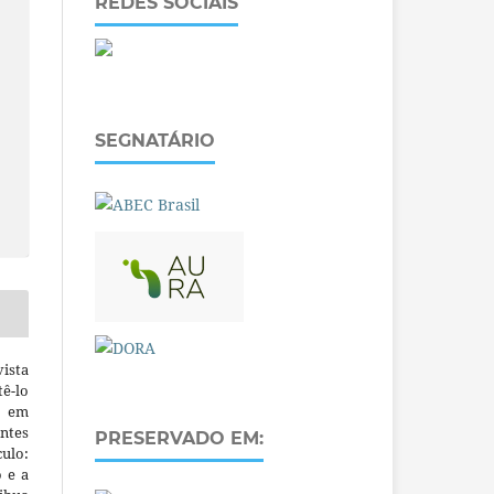
REDES SOCIAIS
SEGNATÁRIO
ista
ê-lo
m em
ntes
PRESERVADO EM:
culo:
o e a