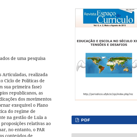
tados de uma pesquisa
 Articuladas, realizada
 Ciclo de Políticas de
m sua primeira fase)
ípios republicanos, as
ndicações dos movimentos
tornar exequível o Plano
tica do regime de
nte na gestão de Lula a
PDF
 proposições relativas ao
nar, no entanto, o PAR
 os conteúdos de