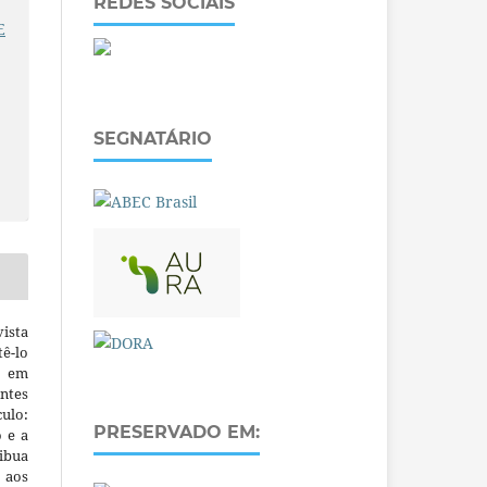
REDES SOCIAIS
E
SEGNATÁRIO
ista
ê-lo
m em
ntes
culo:
PRESERVADO EM:
o e a
ibua
 aos