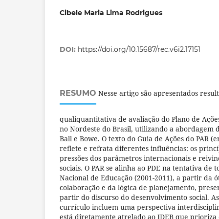
Cibele Maria Lima Rodrigues
DOI:
https://doi.org/10.15687/rec.v6i2.17151
RESUMO
Nesse artigo são apresentados resul
qualiquantitativa de avaliação do Plano de Ações
no Nordeste do Brasil, utilizando a abordagem do
Ball e Bowe. O texto do Guia de Ações do PAR (e
reflete e refrata diferentes influências: os princ
pressões dos parâmetros internacionais e reivi
sociais. O PAR se alinha ao PDE na tentativa de 
Nacional de Educação (2001-2011), a partir da ó
colaboração e da lógica de planejamento, prese
partir do discurso do desenvolvimento social. As
currículo incluem uma perspectiva interdiscipli
está diretamente atrelado ao IDEB que prioriza