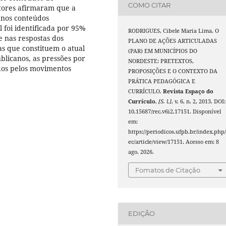
COMO CITAR
tores afirmaram que a
a nos conteúdos
 foi identificada por 95%
RODRIGUES, Cibele Maria Lima. O
e nas respostas dos
PLANO DE AÇÕES ARTICULADAS
ias que constituem o atual
(PAR) EM MUNICÍPIOS DO
ublicanos, as pressões por
NORDESTE: PRETEXTOS,
ados pelos movimentos
PROPOSIÇÕES E O CONTEXTO DA
PRÁTICA PEDAGÓGICA E
CURRÍCULO.
Revista Espaço do
Currículo
,
[S. l.]
, v. 6, n. 2, 2013. DOI:
10.15687/rec.v6i2.17151. Disponível
em:
https://periodicos.ufpb.br/index.php/
ec/article/view/17151. Acesso em: 8
ago. 2026.
Fomatos de Citação
EDIÇÃO