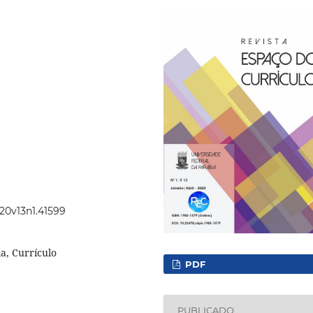
020v13n1.41599
la, Currículo
PDF
PUBLICADO