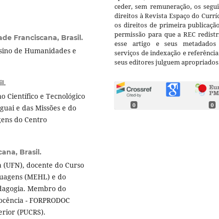
ceder, sem remuneração, os segui
direitos à Revista Espaço do Currí
os direitos de primeira publicaçã
permissão para que a REC redistr
ade Franciscana, Brasil.
esse artigo e seus metadados
nsino de Humanidades e
serviços de indexação e referênci
seus editores julguem apropriados
l.
 Científico e Tecnológico
0
0
guai e das Missões e do
ens do Centro
ana, Brasil.
a (UFN), docente do Curso
uagens (MEHL) e do
edagogia. Membro do
Docência - FORPRODOC
rior (PUCRS).