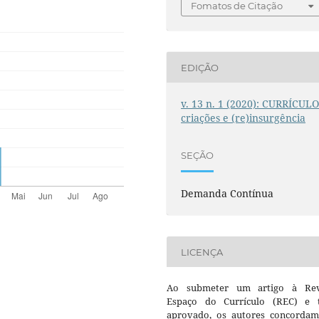
Fomatos de Citação
EDIÇÃO
v. 13 n. 1 (2020): CURRÍCULO
criações e (re)insurgência
SEÇÃO
Demanda Contínua
LICENÇA
Ao submeter um artigo à Rev
Espaço do Currículo (REC) e t
aprovado, os autores concorda