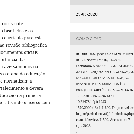
29-03-2020
 processo de
 brasileiro e as
o currículo para este
COMO CITAR
ma revisão bibliográfica
documentos oficiais
RODRIGUES, Joseane da Silva Miller;
portância das
BOER, Noemi; MARQUEZAN,
atravessamentos na
Fernanda. MARCOS REGULATÓRIOS 
AS IMPLICAÇÕES NA ORGANIZAÇÃ
ssa etapa da educação
DO CURRÍCULO PARA EDUCAÇÃO
que normatizam a
INFANTIL BRASILEIRA.
Revista
ortalecimento e devem
Espaço do Currículo
,
[S. l.]
, v. 13, n.
 educação na primeira
1, p. 226–240, 2020. DOI:
ocratizando o acesso com
10.22478/ufpb.1983-
1579.2020v13n1.41599. Disponível em
https://periodicos.ufpb.br/index.php/
ec/article/view/41599. Acesso em: 7
ago. 2026.