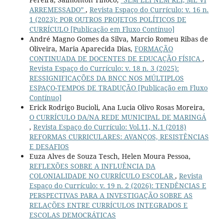
ARREMESSADO”
,
Revista Espaço do Currículo: v. 16 n.
1 (2023): POR OUTROS PROJETOS POLÍTICOS DE
CURRÍCULO [Publicação em Fluxo Contínuo]
André Magno Gomes da Silva, Marcio Romeu Ribas de
Oliveira, Maria Aparecida Dias,
FORMAÇÃO
CONTINUADA DE DOCENTES DE EDUCAÇÃO FÍSICA
,
Revista Espaço do Currículo: v. 18 n. 3 (2025):
RESSIGNIFICAÇÕES DA BNCC NOS MÚLTIPLOS
ESPAÇO-TEMPOS DE TRADUÇÃO [Publicação em Fluxo
Contínuo]
Erick Rodrigo Bucioli, Ana Lucia Olivo Rosas Moreira,
O CURRÍCULO DA/NA REDE MUNICIPAL DE MARINGÁ
,
Revista Espaço do Currículo: Vol.11, N.1 (2018)
REFORMAS CURRICULARES: AVANÇOS, RESISTÊNCIAS
E DESAFIOS
Euza Alves de Souza Tesch, Helen Moura Pessoa,
REFLEXÕES SOBRE A INFLUÊNCIA DA
COLONIALIDADE NO CURRÍCULO ESCOLAR
,
Revista
Espaço do Currículo: v. 19 n. 2 (2026): TENDÊNCIAS E
PERSPECTIVAS PARA A INVESTIGAÇÃO SOBRE AS
RELAÇÕES ENTRE CURRÍCULOS INTEGRADOS E
ESCOLAS DEMOCRÁTICAS