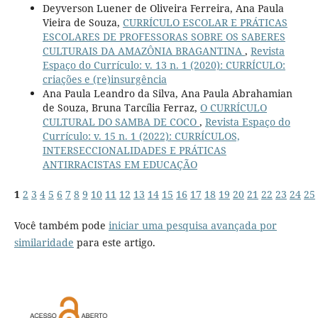
Deyverson Luener de Oliveira Ferreira, Ana Paula
Vieira de Souza,
CURRÍCULO ESCOLAR E PRÁTICAS
ESCOLARES DE PROFESSORAS SOBRE OS SABERES
CULTURAIS DA AMAZÔNIA BRAGANTINA
,
Revista
Espaço do Currículo: v. 13 n. 1 (2020): CURRÍCULO:
criações e (re)insurgência
Ana Paula Leandro da Silva, Ana Paula Abrahamian
de Souza, Bruna Tarcília Ferraz,
O CURRÍCULO
CULTURAL DO SAMBA DE COCO
,
Revista Espaço do
Currículo: v. 15 n. 1 (2022): CURRÍCULOS,
INTERSECCIONALIDADES E PRÁTICAS
ANTIRRACISTAS EM EDUCAÇÃO
1
2
3
4
5
6
7
8
9
10
11
12
13
14
15
16
17
18
19
20
21
22
23
24
25
Você também pode
iniciar uma pesquisa avançada por
similaridade
para este artigo.