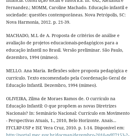
Infância: construção social e histórica. In: VAZ, Alexandre
Fernandez.; MOMM, Caroline Machado. Educação infantil e
sociedade: questões contemporâneas. Nova Petrópolis, SC:
Nova Harmonia, 2012. p. 21-39.
MACHADO, M.L de A. Proposta de critérios de análise e
avaliação de projetos educacionais-pedagógicos para a
educação infantil no Brasil. Versão preliminar. São Paulo,
dezembro, 1994 (mimeo).
MELLO. Ana Maria. Reflexões sobre proposta pedagógica e
currículo. Texto encomendado pela Coordenação Geral de
Educação Infantil. Dezembro, 1994 (mimeo).
OLIVEIRA, Zilma de Moraes Ramos de. O currículo na
Educação Infantil: O que propõem as novas Diretrizes
Nacionais? In: Seminário Nacional: Currículo em Movimento
- Perspectivas Atuais, 1., 2010, Belo Horizonte. Anais…
FFCLRP-USP e ISE Vera Cruz, 2010. p. 1-14. Disponível em:
http://portal.mec.gov.br/docman/dezembro-2010-pdf/7153-2-