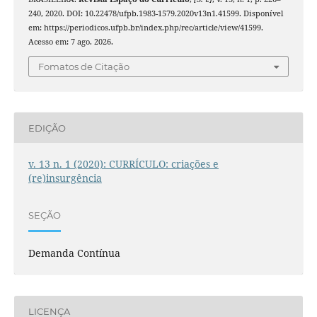
240, 2020. DOI: 10.22478/ufpb.1983-1579.2020v13n1.41599. Disponível
em: https://periodicos.ufpb.br/index.php/rec/article/view/41599.
Acesso em: 7 ago. 2026.
Fomatos de Citação
EDIÇÃO
v. 13 n. 1 (2020): CURRÍCULO: criações e
(re)insurgência
SEÇÃO
Demanda Contínua
LICENÇA