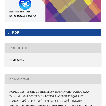
PDF
PUBLICADO
29-03-2020
COMO CITAR
RODRIGUES, Joseane da Silva Miller; BOER, Noemi; MARQUEZAN,
Fernanda. MARCOS REGULATÓRIOS E AS IMPLICAÇÕES NA
ORGANIZAÇÃO DO CURRÍCULO PARA EDUCAÇÃO INFANTIL
BRASILEIRA.
Revista Espaço do Currículo
,
[S. l.]
, v. 13, n. 1, p. 226–