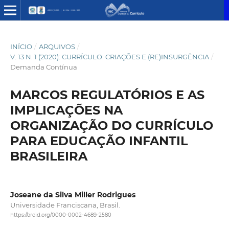
INÍCIO
/
ARQUIVOS
/
V. 13 N. 1 (2020): CURRÍCULO: CRIAÇÕES E (RE)INSURGÊNCIA
/
Demanda Contínua
MARCOS REGULATÓRIOS E AS
IMPLICAÇÕES NA
ORGANIZAÇÃO DO CURRÍCULO
PARA EDUCAÇÃO INFANTIL
BRASILEIRA
Joseane da Silva Miller Rodrigues
Universidade Franciscana, Brasil.
https://orcid.org/0000-0002-4689-2580