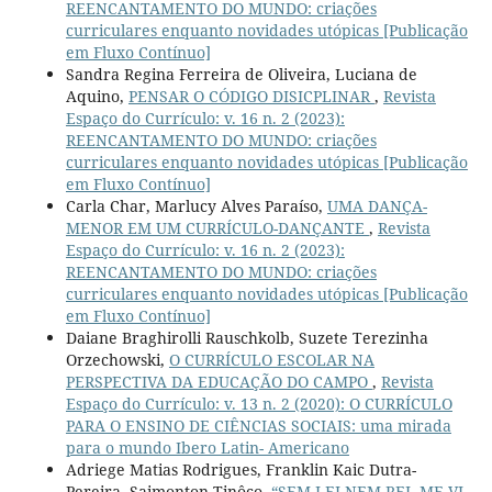
REENCANTAMENTO DO MUNDO: criações
curriculares enquanto novidades utópicas [Publicação
em Fluxo Contínuo]
Sandra Regina Ferreira de Oliveira, Luciana de
Aquino,
PENSAR O CÓDIGO DISICPLINAR
,
Revista
Espaço do Currículo: v. 16 n. 2 (2023):
REENCANTAMENTO DO MUNDO: criações
curriculares enquanto novidades utópicas [Publicação
em Fluxo Contínuo]
Carla Char, Marlucy Alves Paraíso,
UMA DANÇA-
MENOR EM UM CURRÍCULO-DANÇANTE
,
Revista
Espaço do Currículo: v. 16 n. 2 (2023):
REENCANTAMENTO DO MUNDO: criações
curriculares enquanto novidades utópicas [Publicação
em Fluxo Contínuo]
Daiane Braghirolli Rauschkolb, Suzete Terezinha
Orzechowski,
O CURRÍCULO ESCOLAR NA
PERSPECTIVA DA EDUCAÇÃO DO CAMPO
,
Revista
Espaço do Currículo: v. 13 n. 2 (2020): O CURRÍCULO
PARA O ENSINO DE CIÊNCIAS SOCIAIS: uma mirada
para o mundo Ibero Latin- Americano
Adriege Matias Rodrigues, Franklin Kaic Dutra-
Pereira, Saimonton Tinôco,
“SEM LEI NEM REI, ME VI