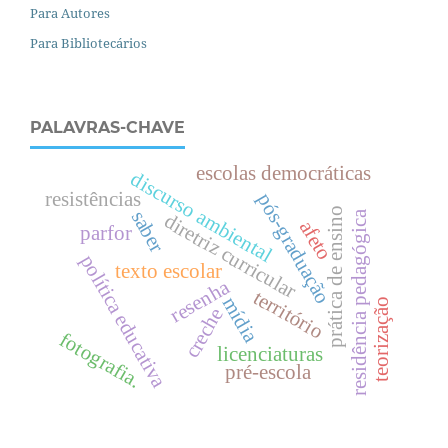
Para Autores
Para Bibliotecários
PALAVRAS-CHAVE
escolas democráticas
discurso ambiental
resistências
pós-graduação
prática de ensino
saber
residência pedagógica
diretriz curricular
afeto
parfor
política educativa
texto escolar
resenha
território
mídia
teorização
creche
fotografia.
licenciaturas
pré-escola