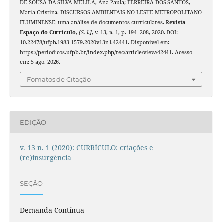
DE SOUSA DA SILVA MELILA, Ana Paula; FERREIRA DOS SANTOS,
Maria Cristina. DISCURSOS AMBIENTAIS NO LESTE METROPOLITANO
FLUMINENSE: uma análise de documentos curriculares.
Revista
Espaço do Currículo
,
[S. l.]
, v. 13, n. 1, p. 194–208, 2020. DOI:
10.22478/ufpb.1983-1579.2020v13n1.42441. Disponível em:
https://periodicos.ufpb.br/index.php/rec/article/view/42441. Acesso
em: 5 ago. 2026.
Fomatos de Citação
EDIÇÃO
v. 13 n. 1 (2020): CURRÍCULO: criações e
(re)insurgência
SEÇÃO
Demanda Contínua