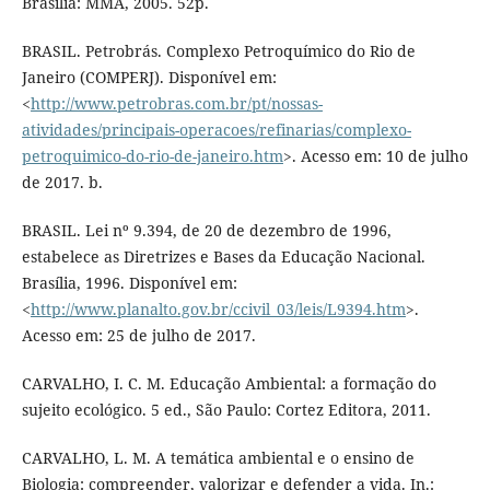
Brasília: MMA, 2005. 52p.
BRASIL. Petrobrás. Complexo Petroquímico do Rio de
Janeiro (COMPERJ). Disponível em:
<
http://www.petrobras.com.br/pt/nossas-
atividades/principais-operacoes/refinarias/complexo-
petroquimico-do-rio-de-janeiro.htm
>. Acesso em: 10 de julho
de 2017. b.
BRASIL. Lei nº 9.394, de 20 de dezembro de 1996,
estabelece as Diretrizes e Bases da Educação Nacional.
Brasília, 1996. Disponível em:
<
http://www.planalto.gov.br/ccivil_03/leis/L9394.htm
>.
Acesso em: 25 de julho de 2017.
CARVALHO, I. C. M. Educação Ambiental: a formação do
sujeito ecológico. 5 ed., São Paulo: Cortez Editora, 2011.
CARVALHO, L. M. A temática ambiental e o ensino de
Biologia: compreender, valorizar e defender a vida. In.: