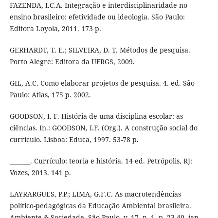
FAZENDA, I.C.A. Integração e interdisciplinaridade no
ensino brasileiro: efetividade ou ideologia. São Paulo:
Editora Loyola, 2011. 173 p.
GERHARDT, T. E.; SILVEIRA, D. T. Métodos de pesquisa.
Porto Alegre: Editora da UFRGS, 2009.
GIL, A.C. Como elaborar projetos de pesquisa. 4. ed. São
Paulo: Atlas, 175 p. 2002.
GOODSON, I. F. História de uma disciplina escolar: as
ciências. In.: GOODSON, I.F. (Org.). A construção social do
currículo. Lisboa: Educa, 1997. 53-78 p.
_______. Currículo: teoria e história. 14 ed. Petrópolis, RJ:
Vozes, 2013. 141 p.
LAYRARGUES, P.P.; LIMA, G.F.C. As macrotendências
político-pedagógicas da Educação Ambiental brasileira.
Ambiente & Sociedade. São Paulo, v. 17, n. 1, p. 23-40, jan.-