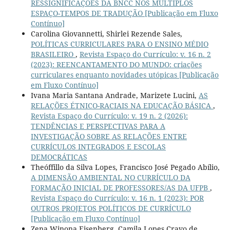
RESSIGNIFICAÇÕES DA BNCC NOS MÚLTIPLOS
ESPAÇO-TEMPOS DE TRADUÇÃO [Publicação em Fluxo
Contínuo]
Carolina Giovannetti, Shirlei Rezende Sales,
POLÍTICAS CURRICULARES PARA O ENSINO MÉDIO
BRASILEIRO
,
Revista Espaço do Currículo: v. 16 n. 2
(2023): REENCANTAMENTO DO MUNDO: criações
curriculares enquanto novidades utópicas [Publicação
em Fluxo Contínuo]
Ivana Maria Santana Andrade, Marizete Lucini,
AS
RELAÇÕES ÉTNICO-RACIAIS NA EDUCAÇÃO BÁSICA
,
Revista Espaço do Currículo: v. 19 n. 2 (2026):
TENDÊNCIAS E PERSPECTIVAS PARA A
INVESTIGAÇÃO SOBRE AS RELAÇÕES ENTRE
CURRÍCULOS INTEGRADOS E ESCOLAS
DEMOCRÁTICAS
Theóffillo da Silva Lopes, Francisco José Pegado Abílio,
A DIMENSÃO AMBIENTAL NO CURRÍCULO DA
FORMAÇÃO INICIAL DE PROFESSORES/AS DA UFPB
,
Revista Espaço do Currículo: v. 16 n. 1 (2023): POR
OUTROS PROJETOS POLÍTICOS DE CURRÍCULO
[Publicação em Fluxo Contínuo]
Zena Winona Eisenberg, Camila Lopes Cravo de