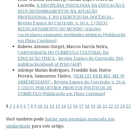
Lacerda,
A DISCIPLINA PSICOLOGIA DA EDUCAÇÃO E
SEUS DESDOBRAMENTOS NA ATUAÇÃO
PROFISSIONAL E NO EXERCÍCIO DA DOCÊNCIA
,
Revista Espaço do Currículo: v. 16 n. 2 (2023):
REENCANTAMENTO DO MUNDO: criações
curriculares enquanto novidades utópicas [Publicação
em Fluxo Contínuo]
Rubens Antonio Gurgel, Marcos Garcia Neira,
CARTOGRAFIA DO CURRÍCULO CULTURAL DA
EDUCAÇÃO FÍSICA
,
Revista Espaço do Currículo: Pré-
publicação/Ahead of Print (AOP)
Adriege Matias Rodrigues, Franklin Kaic Dutra-
Pereira, Saimonton Tinôco,
“SEM LEI NEM REI, ME VI
ARREMESSADO”
,
Revista Espaço do Currículo: v. 16 n.
1 (2023): POR OUTROS PROJETOS POLÍTICOS DE
CURRÍCULO [Publicação em Fluxo Contínuo]
1
2
3
4
5
6
7
8
9
10
11
12
13
14
15
16
17
18
19
20
21
22
23
24
25
Você também pode
iniciar uma pesquisa avançada por
similaridade
para este artigo.