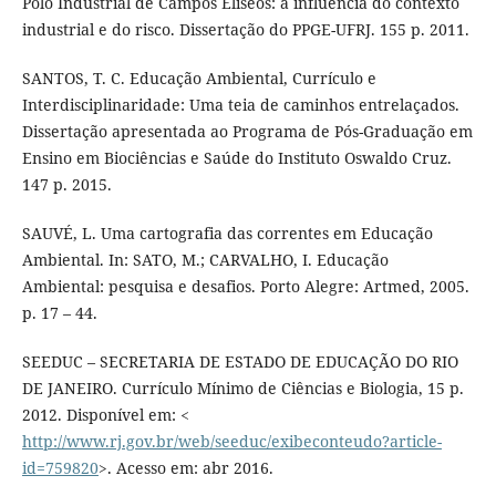
Pólo Industrial de Campos Elíseos: a influência do contexto
industrial e do risco. Dissertação do PPGE-UFRJ. 155 p. 2011.
SANTOS, T. C. Educação Ambiental, Currículo e
Interdisciplinaridade: Uma teia de caminhos entrelaçados.
Dissertação apresentada ao Programa de Pós-Graduação em
Ensino em Biociências e Saúde do Instituto Oswaldo Cruz.
147 p. 2015.
SAUVÉ, L. Uma cartografia das correntes em Educação
Ambiental. In: SATO, M.; CARVALHO, I. Educação
Ambiental: pesquisa e desafios. Porto Alegre: Artmed, 2005.
p. 17 – 44.
SEEDUC – SECRETARIA DE ESTADO DE EDUCAÇÃO DO RIO
DE JANEIRO. Currículo Mínimo de Ciências e Biologia, 15 p.
2012. Disponível em: <
http://www.rj.gov.br/web/seeduc/exibeconteudo?article-
id=759820
>. Acesso em: abr 2016.