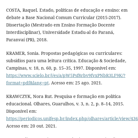
COSTA, Raquel. Estado, políticas de educação e ensino: em
debate a Base Nacional Comum Curricular (2015-2017).
Dissertação (Mestrado em Ensino Formação Docente
Interdisciplinar), Universidade Estadu-al do Paraná,
Paranvaí (PR), 2018.
KRAMER, Sonia. Propostas pedagógicas ou curriculares:
subsídios para uma leitura crítica. Educação & Sociedade,
Campinas, v. 18, n. 60, p. 15–35, 1997. Disponível em:
https://www.scielo.br/j/es/a/pW5Psf8rbv9fvxPNbR3LF9K/?
format=pdf&lang=pt
. Acesso em: 25 ago. 2021.
KRAWCZYK, Nora Rut. Pesquisa e formação em política
educacional. Olhares, Guarulhos, v. 3, n. 2, p. 8–14, 2015.
Disponível em:
https://periodicos.unifesp.br/index.php/olhares/article/view/43
Acesso em: 20 out. 2021.