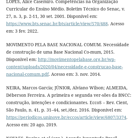
LOPES, Alice Casemiro. Competências na Organização
Curricular do Ensino Médio. Boletim Técnico do Senac, v.
27, n. 3, p. 2-11, 30 set. 2001. Disponível em:
https://www.bts.senac.br/bts/article/view/570/488
. Acesso
em: 3 fev. 2022.
MOVIMENTO PELA BASE NACIONAL COMUM. Necessidade
de construção de uma Base Nacional Co-mum, 2015.
Disponivel em:
http://movimentopelabase.org.br/wp-
content/uploads/2020/04/necessidade-e-construcao-base-
nacional-comum.pdf
. Acesso em: 3. nov. 2014.
NEIRA, Marcos Garcia; JÚNIOR, Alviano Wilson; ALMEIDA,
Déberson Ferreira. A primeira e segunda ver-sões da BNCC:
construção, intenções e condicionantes. EccoS – Rev. Cient,
São Paulo, n. 41, p. 31–44, set./dez. 2016. Disponível em:
https://periodicos.uninove.br/eccos/article/view/6807/3374
.
Acesso em: 20 ago. 2019.