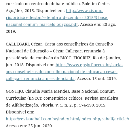
currículo no centro do debate público. Boletim Cedes.
Ago./dez, 2015. Disponível em:
http://www.cis.puc-
rio.br/cis/cedes/bn/setembro_dezembro_2015/3-base-
nacional-comum_marcelo-burgos.pdf
. Acesso em: 20 ago.
2019.
CALLEGARI, Cézar. Carta aos conselheiros do Conselho
Nacional de Educação – Cézar Callegari renuncia à
presidência da comissão da BNCC. FIOCRUZ, Rio de Janeiro,
jun. 2018. Disponível em:
https://www.epsjv.fiocruz.br/carta-
aos-conselheiros-do-conselho-nacional-de-educacao-cesar-
callegari-renuncia-a-presidencia-da
. Acesso: 15 out. 2019.
GONTIJO, Claudia Maria Mendes. Base Nacional Comum
Curricular (BNCC): comentários críticos. Revista Brasileira
de Alfabetização, Vitória, v. 1, n. 2, p. 174-190. 2015.
Disponível em:
https://revistaabalf.com.br/index.html/index.php/rabalf/article
Acesso em: 25 jun. 2020.