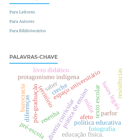
Para Leitores
Para Autores
Para Bibliotecários
PALAVRAS-CHAVE
livro didático.
espaço universitário
resistências
protagonismo indígena
saber
bases legais
creche
burocracia
pós-graduação
território
texto escolar
prática de ensino
diferenças
mídia
diretriz curricular
resenha
parfor
afeto
política educativa
pré-escola
fotografia.
educação física.