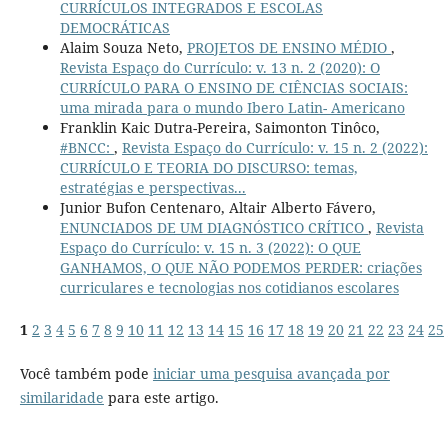
CURRÍCULOS INTEGRADOS E ESCOLAS
DEMOCRÁTICAS
Alaim Souza Neto,
PROJETOS DE ENSINO MÉDIO
,
Revista Espaço do Currículo: v. 13 n. 2 (2020): O
CURRÍCULO PARA O ENSINO DE CIÊNCIAS SOCIAIS:
uma mirada para o mundo Ibero Latin- Americano
Franklin Kaic Dutra-Pereira, Saimonton Tinôco,
#BNCC:
,
Revista Espaço do Currículo: v. 15 n. 2 (2022):
CURRÍCULO E TEORIA DO DISCURSO: temas,
estratégias e perspectivas...
Junior Bufon Centenaro, Altair Alberto Fávero,
ENUNCIADOS DE UM DIAGNÓSTICO CRÍTICO
,
Revista
Espaço do Currículo: v. 15 n. 3 (2022): O QUE
GANHAMOS, O QUE NÃO PODEMOS PERDER: criações
curriculares e tecnologias nos cotidianos escolares
1
2
3
4
5
6
7
8
9
10
11
12
13
14
15
16
17
18
19
20
21
22
23
24
25
Você também pode
iniciar uma pesquisa avançada por
similaridade
para este artigo.