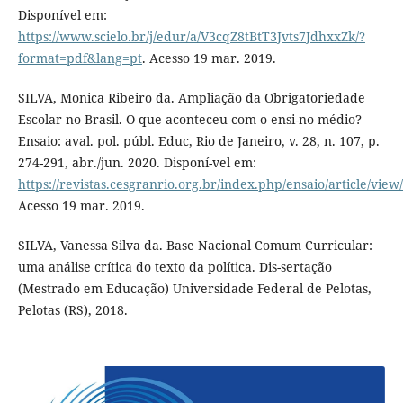
Disponível em:
https://www.scielo.br/j/edur/a/V3cqZ8tBtT3Jvts7JdhxxZk/?
format=pdf&lang=pt
. Acesso 19 mar. 2019.
SILVA, Monica Ribeiro da. Ampliação da Obrigatoriedade
Escolar no Brasil. O que aconteceu com o ensi-no médio?
Ensaio: aval. pol. públ. Educ, Rio de Janeiro, v. 28, n. 107, p.
274-291, abr./jun. 2020. Disponí-vel em:
https://revistas.cesgranrio.org.br/index.php/ensaio/article/view
Acesso 19 mar. 2019.
SILVA, Vanessa Silva da. Base Nacional Comum Curricular:
uma análise crítica do texto da política. Dis-sertação
(Mestrado em Educação) Universidade Federal de Pelotas,
Pelotas (RS), 2018.