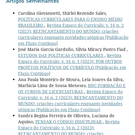
Artigos Semelhantes
Carolina Giovannetti, Shirlei Rezende Sales,
POLÍTICAS CURRICULARES PARA O ENSINO MÉDIO
BRASILEIRO
,
Revista Espaço do Currículo: v. 16 n. 2
(2023): REENCANTAMENTO DO MUNDO: criações
curriculares enquanto novidades utópicas [Publicação
em Fluxo Contínuo]
José María García Garduño, Silvia Miracy Pastro Fiad ,
ESTUDOS DAS POLÍTICAS CURRICULARES
,
Revista
Espaço do Currículo: v. 16 n. 1 (2023): POR OUTROS
PROJETOS POLÍTICOS DE CURRÍCULO [Publicação em
Fluxo Contínuo]
Ana Paula Monteiro de Moura, Leia Soares da Silva,
Marlúcia Lima de Sousa Meneses,
BNC-FORMAÇÃO E
OS CURSOS DE LICENCIATURAS
,
Revista Espaço do
Currículo: v. 16 n. 2 (2023): REENCANTAMENTO DO
MUNDO: criações curriculares enquanto novidades
utópicas [Publicação em Fluxo Contínuo]
Sandra Regina Ferreira de Oliveira, Luciana de
Aquino,
PENSAR O CÓDIGO DISICPLINAR
,
Revista
Espaço do Currículo: v. 16 n. 2 (2023):
REENCANTAMENTO DO MUNDO: criações