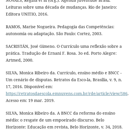
NOVAES, Regina et al (org.). Agenda Juventude Brasil.
Leituras sobre uma década de mudanças. Rio de Janeiro:
Editora UNITIO, 2016.
RAMOS, Marise Nogueira. Pedagogia das Competências:
autonomia ou adaptação. São Paulo: Cortez, 2003.
SACRISTÁN, José Gimeno. O Currículo uma reflexão sobre a
prática. Tradução de Ernani F. Rosa. 3o ed. Porto Alegre:
Artmed, 2000.
SILVA, Monica Ribeiro da. Currículo, ensino médio e BNCC -
Um cenário de disputas. Retratos da Esco-la, Brasília, v. 9, n.
17, 2016. Disponível em:
https://retratosdaescola.emnuvens.com.br/rde/article/view/586
.
Acesso em: 19 mar. 2019.
SILVA, Monica Ribeiro da. A BNCC da reforma do ensino
médio: o resgate de um empoeirado discurso. Belo
Horizonte: Educação em revista, Belo Horizonte, v. 34, 2018.