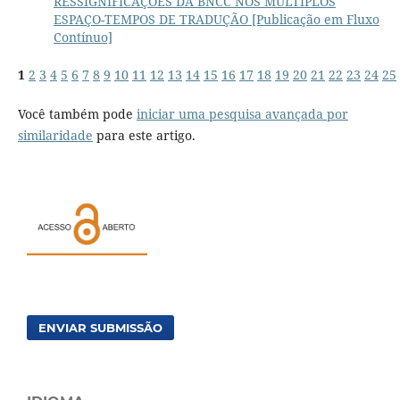
RESSIGNIFICAÇÕES DA BNCC NOS MÚLTIPLOS
ESPAÇO-TEMPOS DE TRADUÇÃO [Publicação em Fluxo
Contínuo]
1
2
3
4
5
6
7
8
9
10
11
12
13
14
15
16
17
18
19
20
21
22
23
24
25
Você também pode
iniciar uma pesquisa avançada por
similaridade
para este artigo.
ENVIAR SUBMISSÃO