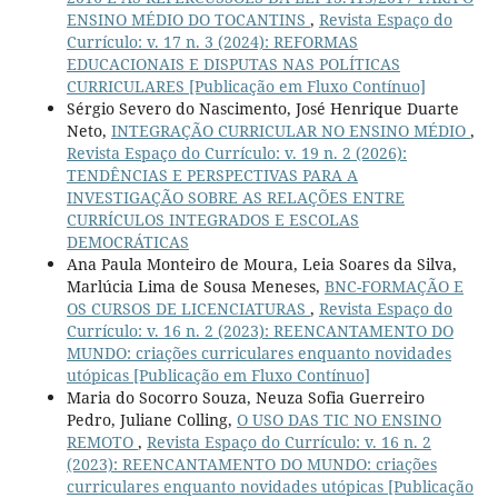
ENSINO MÉDIO DO TOCANTINS
,
Revista Espaço do
Currículo: v. 17 n. 3 (2024): REFORMAS
EDUCACIONAIS E DISPUTAS NAS POLÍTICAS
CURRICULARES [Publicação em Fluxo Contínuo]
Sérgio Severo do Nascimento, José Henrique Duarte
Neto,
INTEGRAÇÃO CURRICULAR NO ENSINO MÉDIO
,
Revista Espaço do Currículo: v. 19 n. 2 (2026):
TENDÊNCIAS E PERSPECTIVAS PARA A
INVESTIGAÇÃO SOBRE AS RELAÇÕES ENTRE
CURRÍCULOS INTEGRADOS E ESCOLAS
DEMOCRÁTICAS
Ana Paula Monteiro de Moura, Leia Soares da Silva,
Marlúcia Lima de Sousa Meneses,
BNC-FORMAÇÃO E
OS CURSOS DE LICENCIATURAS
,
Revista Espaço do
Currículo: v. 16 n. 2 (2023): REENCANTAMENTO DO
MUNDO: criações curriculares enquanto novidades
utópicas [Publicação em Fluxo Contínuo]
Maria do Socorro Souza, Neuza Sofia Guerreiro
Pedro, Juliane Colling,
O USO DAS TIC NO ENSINO
REMOTO
,
Revista Espaço do Currículo: v. 16 n. 2
(2023): REENCANTAMENTO DO MUNDO: criações
curriculares enquanto novidades utópicas [Publicação