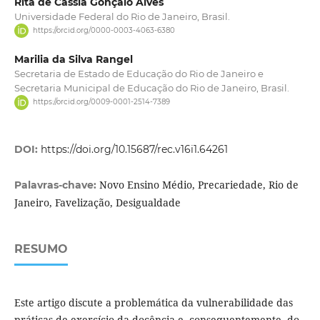
Rita de Cássia Gonçalo Alves
Universidade Federal do Rio de Janeiro, Brasil.
https://orcid.org/0000-0003-4063-6380
Marilia da Silva Rangel
Secretaria de Estado de Educação do Rio de Janeiro e
Secretaria Municipal de Educação do Rio de Janeiro, Brasil.
https://orcid.org/0009-0001-2514-7389
DOI:
https://doi.org/10.15687/rec.v16i1.64261
Novo Ensino Médio, Precariedade, Rio de
Palavras-chave:
Janeiro, Favelização, Desigualdade
RESUMO
Este artigo discute a problemática da vulnerabilidade das
práticas de exercício da docência e, consequentemente, do