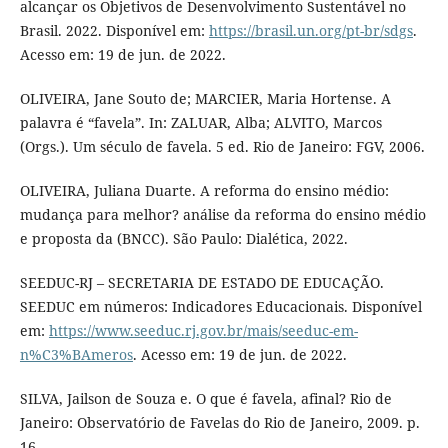
alcançar os Objetivos de Desenvolvimento Sustentável no
Brasil. 2022. Disponível em:
https://brasil.un.org/pt-br/sdgs
.
Acesso em: 19 de jun. de 2022.
OLIVEIRA, Jane Souto de; MARCIER, Maria Hortense. A
palavra é “favela”. In: ZALUAR, Alba; ALVITO, Marcos
(Orgs.). Um século de favela. 5 ed. Rio de Janeiro: FGV, 2006.
OLIVEIRA, Juliana Duarte. A reforma do ensino médio:
mudança para melhor? análise da reforma do ensino médio
e proposta da (BNCC). São Paulo: Dialética, 2022.
SEEDUC-RJ – SECRETARIA DE ESTADO DE EDUCAÇÃO.
SEEDUC em números: Indicadores Educacionais. Disponível
em:
https://www.seeduc.rj.gov.br/mais/seeduc-em-
n%C3%BAmeros
. Acesso em: 19 de jun. de 2022.
SILVA, Jailson de Souza e. O que é favela, afinal? Rio de
Janeiro: Observatório de Favelas do Rio de Janeiro, 2009. p.
16.