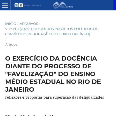
INÍCIO
/
ARQUIVOS
/
V. 16 N. 1 (2023): POR OUTROS PROJETOS POLÍTICOS DE
CURRÍCULO [PUBLICAÇÃO EM FLUXO CONTÍNUO]
/
Artigos
O EXERCÍCIO DA DOCÊNCIA
DIANTE DO PROCESSO DE
"FAVELIZAÇÃO" DO ENSINO
MÉDIO ESTADUAL NO RIO DE
JANEIRO
reflexões e propostas para superação das desigualdades