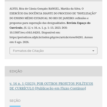
ALVES, Rita de Cássia Gonçalo; RANGEL, Marilia da Silva. O
EXERCÍCIO DA DOCÊNCIA DIANTE DO PROCESSO DE "FAVELIZAÇÃO"
DO ENSINO MÉDIO ESTADUAL NO RIO DE JANEIRO: reflexões e
propostas para superação das desigualdades.
Revista Espaço do
Currículo
,
[S. l.]
, v. 16, n. 1, p. 1–13, 2023. DOI:
10.15687/rec.v16i1.64261. Disponível em:
https://periodicos.ufpb.br/index.php/rec/article/view/64261. Acesso
em: 6 ago. 2026.
Fomatos de Citação
EDIÇÃO
v. 16 n. 1 (2023): POR OUTROS PROJETOS POLÍTICOS
DE CURRÍCULO [Publicação em Fluxo Contínuo]
SEÇÃO