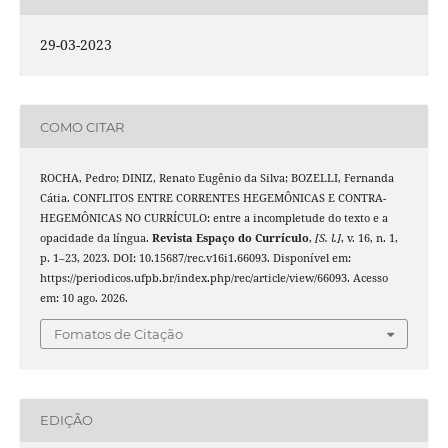
29-03-2023
COMO CITAR
ROCHA, Pedro; DINIZ, Renato Eugênio da Silva; BOZELLI, Fernanda
Cátia. CONFLITOS ENTRE CORRENTES HEGEMÔNICAS E CONTRA-
HEGEMÔNICAS NO CURRÍCULO: entre a incompletude do texto e a
opacidade da língua.
Revista Espaço do Currículo
,
[S. l.]
, v. 16, n. 1,
p. 1–23, 2023. DOI: 10.15687/rec.v16i1.66093. Disponível em:
https://periodicos.ufpb.br/index.php/rec/article/view/66093. Acesso
em: 10 ago. 2026.
Fomatos de Citação
EDIÇÃO