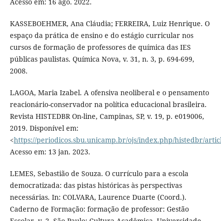
Acesso em: 16 ago. 2022.
KASSEBOEHMER, Ana Cláudia; FERREIRA, Luiz Henrique. O
espaço da prática de ensino e do estágio curricular nos
cursos de formação de professores de química das IES
públicas paulistas. Química Nova, v. 31, n. 3, p. 694-699,
2008.
LAGOA, Maria Izabel. A ofensiva neoliberal e o pensamento
reacionário-conservador na política educacional brasileira.
Revista HISTEDBR On-line, Campinas, SP, v. 19, p. e019006,
2019. Disponível em:
<
https://periodicos.sbu.unicamp.br/ojs/index.php/histedbr/arti
Acesso em: 13 jan. 2023.
LEMES, Sebastião de Souza. O currículo para a escola
democratizada: das pistas históricas às perspectivas
necessárias. In: COLVARA, Laurence Duarte (Coord.).
Caderno de Formação: formação de professor: Gestão
Escolar, v. 2. São Paulo: Cultura Acadêmica, Universidade