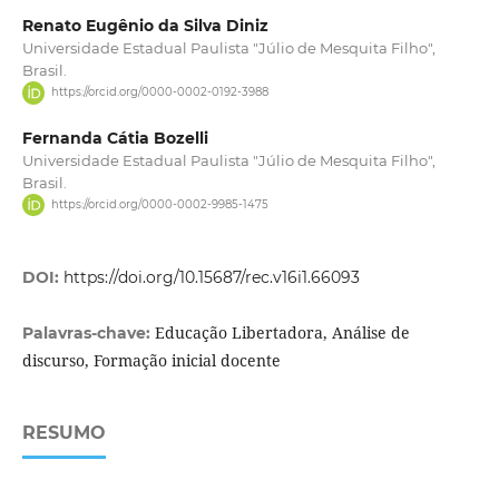
Renato Eugênio da Silva Diniz
Universidade Estadual Paulista "Júlio de Mesquita Filho",
Brasil.
https://orcid.org/0000-0002-0192-3988
Fernanda Cátia Bozelli
Universidade Estadual Paulista "Júlio de Mesquita Filho",
Brasil.
https://orcid.org/0000-0002-9985-1475
DOI:
https://doi.org/10.15687/rec.v16i1.66093
Educação Libertadora, Análise de
Palavras-chave:
discurso, Formação inicial docente
RESUMO