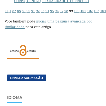
CORPO, GÊNERO, SEXUALIDADE E CURRÍCULO
<<
<
87
88
89
90
91
92
93
94
95
96
97
98
99
100
101
102
103
104
Você também pode
iniciar uma pesquisa avançada por
similaridade
para este artigo.
ENVIAR SUBMISSÃO
IDIOMA