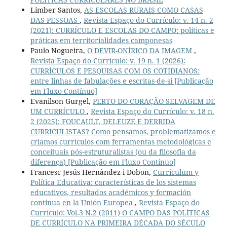
Limber Santos,
AS ESCOLAS RURAIS COMO CASAS
DAS PESSOAS
,
Revista Espaço do Currículo: v. 14 n. 2
(2021): CURRÍCULO E ESCOLAS DO CAMPO: políticas e
práticas em territorialidades camponesas
Paulo Nogueira,
O DEVIR-ONÍRICO DA IMAGEM
,
Revista Espaço do Currículo: v. 19 n. 1 (2026):
CURRÍCULOS E PESQUISAS COM OS COTIDIANOS:
entre linhas de fabulações e escritas-de-si [Publicação
em Fluxo Contínuo]
Evanilson Gurgel,
PERTO DO CORAÇÃO SELVAGEM DE
UM CURRÍCULO
,
Revista Espaço do Currículo: v. 18 n.
2 (2025): FOUCAULT, DELEUZE E DERRIDA
CURRICULISTAS? Como pensamos, problematizamos e
criamos currículos com ferramentas metodológicas e
conceituais pós-estruturalistas (ou da filosofia da
diferença) [Publicação em Fluxo Contínuo]
Francesc Jesús Hernàndez i Dobon,
Currículum y
Política Educativa: características de los sistemas
educativos, resultados académicos y formación
continua en la Unión Europea
,
Revista Espaço do
Currículo: Vol.3 N.2 (2011) O CAMPO DAS POLÍTICAS
DE CURRÍCULO NA PRIMEIRA DÉCADA DO SÉCULO