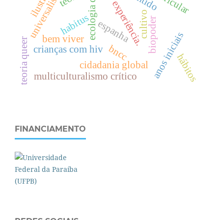
ecologia queer
universalismo
experiência.
cultivo
habitus
biopoder
espanha
anos iniciais
bem viver
teoria queer
bncc
crianças com hiv
hábitos
cidadania global
multiculturalismo crítico
FINANCIAMENTO