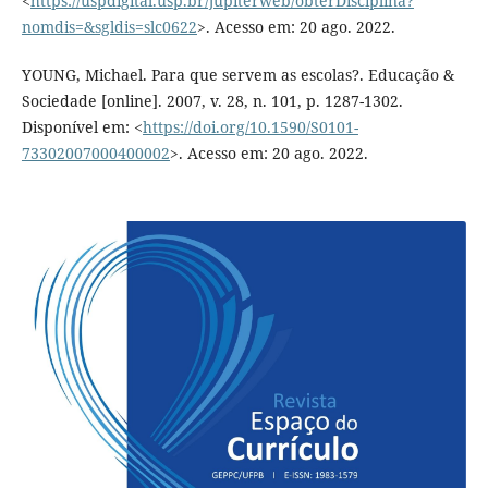
<
https://uspdigital.usp.br/jupiterweb/obterDisciplina?
nomdis=&sgldis=slc0622
>. Acesso em: 20 ago. 2022.
YOUNG, Michael. Para que servem as escolas?. Educação &
Sociedade [online]. 2007, v. 28, n. 101, p. 1287-1302.
Disponível em: <
https://doi.org/10.1590/S0101-
73302007000400002
>. Acesso em: 20 ago. 2022.