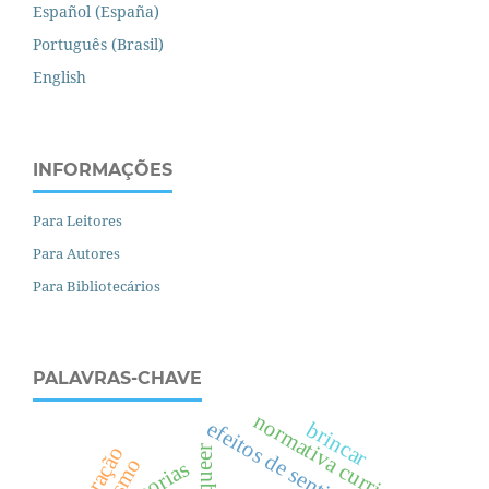
Español (España)
Português (Brasil)
English
INFORMAÇÕES
Para Leitores
Para Autores
Para Bibliotecários
PALAVRAS-CHAVE
normativa curricular
efeitos de sentido
brincar
ilustração
teorias