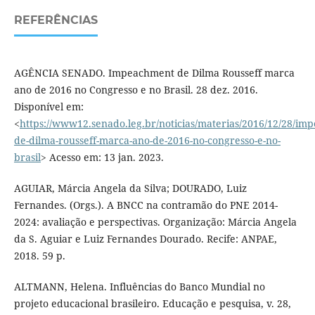
REFERÊNCIAS
AGÊNCIA SENADO. Impeachment de Dilma Rousseff marca
ano de 2016 no Congresso e no Brasil. 28 dez. 2016.
Disponível em:
<
https://www12.senado.leg.br/noticias/materias/2016/12/28/im
de-dilma-rousseff-marca-ano-de-2016-no-congresso-e-no-
brasil
> Acesso em: 13 jan. 2023.
AGUIAR, Márcia Angela da Silva; DOURADO, Luiz
Fernandes. (Orgs.). A BNCC na contramão do PNE 2014-
2024: avaliação e perspectivas. Organização: Márcia Angela
da S. Aguiar e Luiz Fernandes Dourado. Recife: ANPAE,
2018. 59 p.
ALTMANN, Helena. Influências do Banco Mundial no
projeto educacional brasileiro. Educação e pesquisa, v. 28,