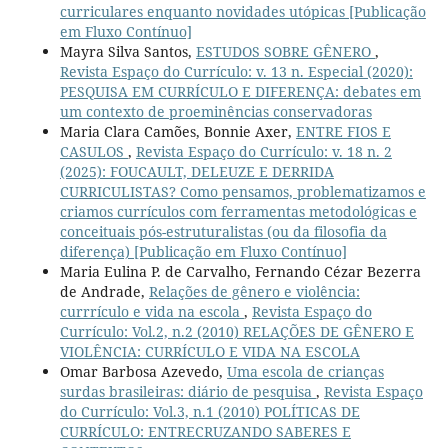
curriculares enquanto novidades utópicas [Publicação
em Fluxo Contínuo]
Mayra Silva Santos,
ESTUDOS SOBRE GÊNERO
,
Revista Espaço do Currículo: v. 13 n. Especial (2020):
PESQUISA EM CURRÍCULO E DIFERENÇA: debates em
um contexto de proeminências conservadoras
Maria Clara Camões, Bonnie Axer,
ENTRE FIOS E
CASULOS
,
Revista Espaço do Currículo: v. 18 n. 2
(2025): FOUCAULT, DELEUZE E DERRIDA
CURRICULISTAS? Como pensamos, problematizamos e
criamos currículos com ferramentas metodológicas e
conceituais pós-estruturalistas (ou da filosofia da
diferença) [Publicação em Fluxo Contínuo]
Maria Eulina P. de Carvalho, Fernando Cézar Bezerra
de Andrade,
Relações de gênero e violência:
currrículo e vida na escola
,
Revista Espaço do
Currículo: Vol.2, n.2 (2010) RELAÇÕES DE GÊNERO E
VIOLÊNCIA: CURRÍCULO E VIDA NA ESCOLA
Omar Barbosa Azevedo,
Uma escola de crianças
surdas brasileiras: diário de pesquisa
,
Revista Espaço
do Currículo: Vol.3, n.1 (2010) POLÍTICAS DE
CURRÍCULO: ENTRECRUZANDO SABERES E