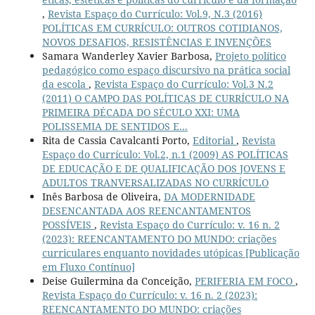
,
Revista Espaço do Currículo: Vol.9, N.3 (2016)
POLÍTICAS EM CURRÍCULO: OUTROS COTIDIANOS,
NOVOS DESAFIOS, RESISTÊNCIAS E INVENÇÕES
Samara Wanderley Xavier Barbosa,
Projeto político
pedagógico como espaço discursivo na prática social
da escola
,
Revista Espaço do Currículo: Vol.3 N.2
(2011) O CAMPO DAS POLÍTICAS DE CURRÍCULO NA
PRIMEIRA DÉCADA DO SÉCULO XXI: UMA
POLISSEMIA DE SENTIDOS E...
Rita de Cassia Cavalcanti Porto,
Editorial
,
Revista
Espaço do Currículo: Vol.2, n.1 (2009) AS POLÍTICAS
DE EDUCAÇÃO E DE QUALIFICAÇÃO DOS JOVENS E
ADULTOS TRANVERSALIZADAS NO CURRÍCULO
Inês Barbosa de Oliveira,
DA MODERNIDADE
DESENCANTADA AOS REENCANTAMENTOS
POSSÍVEIS
,
Revista Espaço do Currículo: v. 16 n. 2
(2023): REENCANTAMENTO DO MUNDO: criações
curriculares enquanto novidades utópicas [Publicação
em Fluxo Contínuo]
Deise Guilermina da Conceição,
PERIFERIA EM FOCO
,
Revista Espaço do Currículo: v. 16 n. 2 (2023):
REENCANTAMENTO DO MUNDO: criações