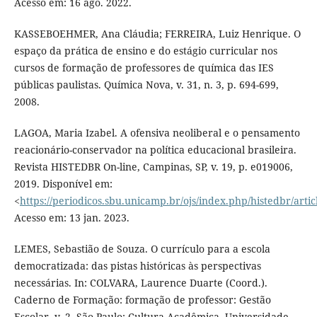
Acesso em: 16 ago. 2022.
KASSEBOEHMER, Ana Cláudia; FERREIRA, Luiz Henrique. O
espaço da prática de ensino e do estágio curricular nos
cursos de formação de professores de química das IES
públicas paulistas. Química Nova, v. 31, n. 3, p. 694-699,
2008.
LAGOA, Maria Izabel. A ofensiva neoliberal e o pensamento
reacionário-conservador na política educacional brasileira.
Revista HISTEDBR On-line, Campinas, SP, v. 19, p. e019006,
2019. Disponível em:
<
https://periodicos.sbu.unicamp.br/ojs/index.php/histedbr/arti
Acesso em: 13 jan. 2023.
LEMES, Sebastião de Souza. O currículo para a escola
democratizada: das pistas históricas às perspectivas
necessárias. In: COLVARA, Laurence Duarte (Coord.).
Caderno de Formação: formação de professor: Gestão
Escolar, v. 2. São Paulo: Cultura Acadêmica, Universidade