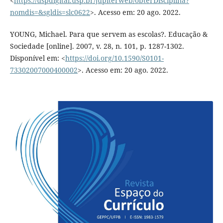
<
https://uspdigital.usp.br/jupiterweb/obterDisciplina?
nomdis=&sgldis=slc0622
>. Acesso em: 20 ago. 2022.
YOUNG, Michael. Para que servem as escolas?. Educação &
Sociedade [online]. 2007, v. 28, n. 101, p. 1287-1302.
Disponível em: <
https://doi.org/10.1590/S0101-
73302007000400002
>. Acesso em: 20 ago. 2022.