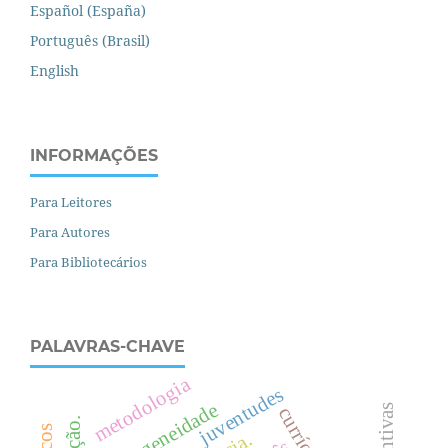
Español (España)
Português (Brasil)
English
INFORMAÇÕES
Para Leitores
Para Autores
Para Bibliotecários
PALAVRAS-CHAVE
metodologia
juventudes
heterogeneidade
currículos