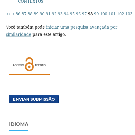
CONTEXTOS
<<
<
86
87
88
89
90
91
92
93
94
95
96
97
98
99
100
101
102
103
Você também pode
iniciar uma pesquisa avançada por
similaridade
para este artigo.
ENVIAR SUBMISSÃO
IDIOMA