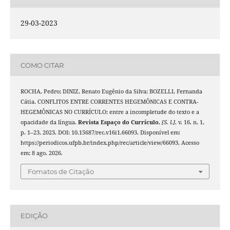
29-03-2023
COMO CITAR
ROCHA, Pedro; DINIZ, Renato Eugênio da Silva; BOZELLI, Fernanda
Cátia. CONFLITOS ENTRE CORRENTES HEGEMÔNICAS E CONTRA-
HEGEMÔNICAS NO CURRÍCULO: entre a incompletude do texto e a
opacidade da língua.
Revista Espaço do Currículo
,
[S. l.]
, v. 16, n. 1,
p. 1–23, 2023. DOI: 10.15687/rec.v16i1.66093. Disponível em:
https://periodicos.ufpb.br/index.php/rec/article/view/66093. Acesso
em: 8 ago. 2026.
Fomatos de Citação
EDIÇÃO