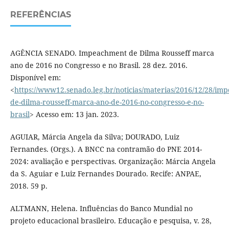
REFERÊNCIAS
AGÊNCIA SENADO. Impeachment de Dilma Rousseff marca
ano de 2016 no Congresso e no Brasil. 28 dez. 2016.
Disponível em:
<
https://www12.senado.leg.br/noticias/materias/2016/12/28/im
de-dilma-rousseff-marca-ano-de-2016-no-congresso-e-no-
brasil
> Acesso em: 13 jan. 2023.
AGUIAR, Márcia Angela da Silva; DOURADO, Luiz
Fernandes. (Orgs.). A BNCC na contramão do PNE 2014-
2024: avaliação e perspectivas. Organização: Márcia Angela
da S. Aguiar e Luiz Fernandes Dourado. Recife: ANPAE,
2018. 59 p.
ALTMANN, Helena. Influências do Banco Mundial no
projeto educacional brasileiro. Educação e pesquisa, v. 28,