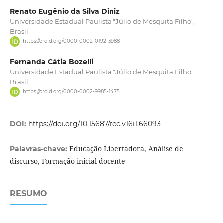
Renato Eugênio da Silva Diniz
Universidade Estadual Paulista "Júlio de Mesquita Filho",
Brasil.
https://orcid.org/0000-0002-0192-3988
Fernanda Cátia Bozelli
Universidade Estadual Paulista "Júlio de Mesquita Filho",
Brasil.
https://orcid.org/0000-0002-9985-1475
DOI:
https://doi.org/10.15687/rec.v16i1.66093
Educação Libertadora, Análise de
Palavras-chave:
discurso, Formação inicial docente
RESUMO