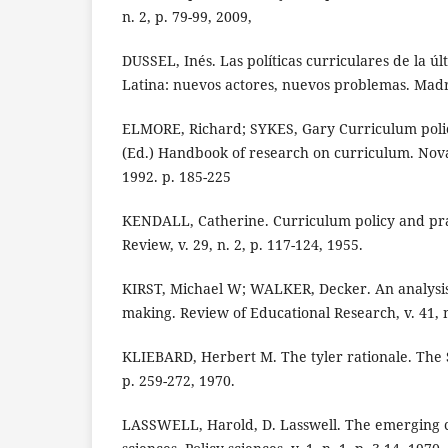
n. 2, p. 79-99, 2009,
DUSSEL, Inés. Las políticas curriculares de la 
Latina: nuevos actores, nuevos problemas. Madri
ELMORE, Richard; SYKES, Gary Curriculum polic
(Ed.) Handbook of research on curriculum. Nova
1992. p. 185-225
KENDALL, Catherine. Curriculum policy and prac
Review, v. 29, n. 2, p. 117-124, 1955.
KIRST, Michael W; WALKER, Decker. An analysis 
making. Review of Educational Research, v. 41, n
KLIEBARD, Herbert M. The tyler rationale. The S
p. 259-272, 1970.
LASSWELL, Harold, D. Lasswell. The emerging c