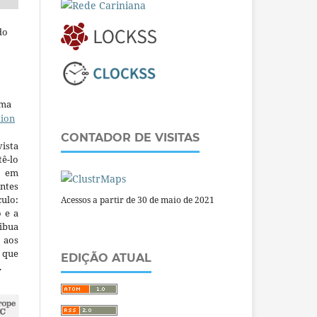
do
uma
tion
CONTADOR DE VISITAS
ista
ê-lo
m em
ntes
culo:
Acessos a partir de 30 de maio de 2021
o e a
ibua
 aos
a que
EDIÇÃO ATUAL
.