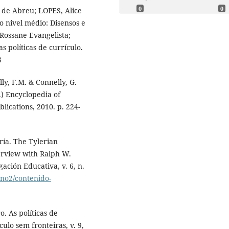
0
0
de Abreu; LOPES, Alice
o nivel médio: Disensos e
 Rossane Evangelista;
 políticas de currículo.
8
, F.M. & Connelly, G.
.) Encyclopedia of
lications, 2010. p. 224-
ía. The Tylerian
erview with Ralph W.
gación Educativa, v. 6, n.
6no2/contenido-
. As políticas de
ulo sem fronteiras, v. 9,