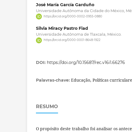
José María García Garduño
Universidade Autônoma da Cidade do México, Méx
https://orcid.org/0000-0002-0955-0880
Silvia Miracy Pastro Fiad
Universidade Autônoma de Tlaxcala, México.
https://orcid.org/0000-0001-8648-1922
DOI:
https://doi.org/10.15687/rec.v16i1.66276
Educação, Políticas curriculares
Palavras-chave:
RESUMO
O propósito deste trabalho foi analisar os antec