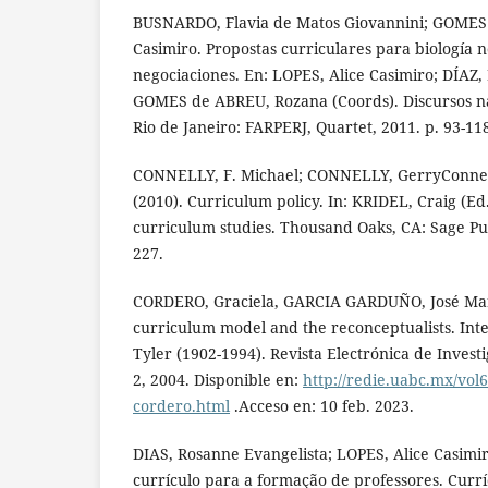
BUSNARDO, Flavia de Matos Giovannini; GOMES 
Casimiro. Propostas curriculares para biología n
negociaciones. En: LOPES, Alice Casimiro; DÍAZ,
GOMES de ABREU, Rozana (Coords). Discursos nas
Rio de Janeiro: FARPERJ, Quartet, 2011. p. 93-11
CONNELLY, F. Michael; CONNELLY, GerryConnelly
(2010). Curriculum policy. In: KRIDEL, Craig (Ed
curriculum studies. Thousand Oaks, CA: Sage Pub
227.
CORDERO, Graciela, GARCIA GARDUÑO, José Mar
curriculum model and the reconceptualists. Int
Tyler (1902-1994). Revista Electrónica de Investi
2, 2004. Disponible en:
http://redie.uabc.mx/vol
cordero.html
.Acceso en: 10 feb. 2023.
DIAS, Rosanne Evangelista; LOPES, Alice Casimiro
currículo para a formação de professores. Curríc