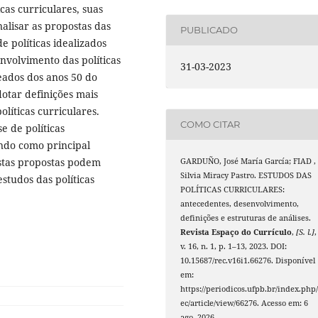
as curriculares, suas
alisar as propostas das
PUBLICADO
de políticas idealizados
nvolvimento das políticas
31-03-2023
ados dos anos 50 do
otar definições mais
olíticas curriculares.
COMO CITAR
e de políticas
ando como principal
estas propostas podem
GARDUÑO, José María García; FIAD ,
Silvia Miracy Pastro. ESTUDOS DAS
studos das políticas
POLÍTICAS CURRICULARES:
antecedentes, desenvolvimento,
definições e estruturas de análises.
Revista Espaço do Currículo
,
[S. l.]
,
v. 16, n. 1, p. 1–13, 2023. DOI:
10.15687/rec.v16i1.66276. Disponível
em:
https://periodicos.ufpb.br/index.php/
ec/article/view/66276. Acesso em: 6
ago. 2026.