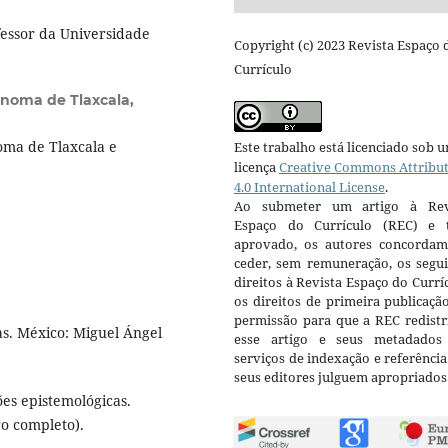
fessor da Universidade
Copyright (c) 2023 Revista Espaço 
Currículo
noma de Tlaxcala,
ma de Tlaxcala e
Este trabalho está licenciado sob 
licença
Creative Commons Attribu
4.0 International License
.
Ao submeter um artigo à Rev
Espaço do Currículo (REC) e t
aprovado, os autores concorda
ceder, sem remuneração, os segui
direitos à Revista Espaço do Currí
os direitos de primeira publicaçã
permissão para que a REC redistr
cas. México: Miguel Ángel
esse artigo e seus metadados
serviços de indexação e referênci
seus editores julguem apropriados
ões epistemológicas.
ro completo).