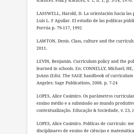
sciences. Policy sciences, v. 1, n. 1, p. 3-14, 1970.
LASSWELL, Harold, D. La orientación hacia las p
Luis L. F Aguilar. El estudio de las políticas púb
Porrúa p. 79-117, 1992
LAWTON, Denis. Class, culture and the curricul
2011.
LEVIN, Benjamin. Curriculum policy and the poli
learned in schools. En: CONNELLY, Michael; HE
JoAnn (Eds). The SAGE handbook of curriculum 
Angeles: Sage Publications, 2008. p. 7-24
LOPES, Alice Casimiro. Os parâmetros curricular
ensino médio e a submissão ao mundo produtivo:
contextualização. Educação & Sociedade, v. 23, n
LOPES, Alice Casimiro. Políticas de currículo: 
disciplinares de ensino de ciências e matemática