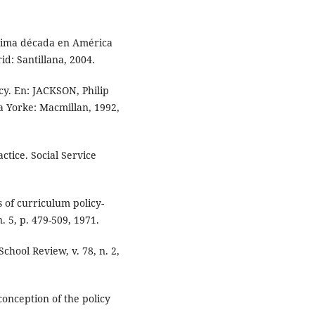
última década en América
d: Santillana, 2004.
y. En: JACKSON, Philip
 Yorke: Macmillan, 1992,
tice. Social Service
of curriculum policy-
. 5, p. 479-509, 1971.
chool Review, v. 78, n. 2,
onception of the policy