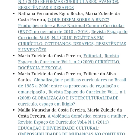
N.1 (2018) REFORMAS CURRICULARES: AVANÇOS,
RESISTÊNCIAS E DESAFIOS
Nathália Fernandes Egito Rocha, Maria Zuleide da
Costa Pereira,
O QUE DIZEM SOBRE A BNCC?
Produções sobre a Base Nacional Comum Curricular
(BNCC) no período de 2010 a 2016
,
Revista Espaço do
Currículo: Vol.9, N.2 (2016) POLÍTICAS EM
CURRÍCULO: COTIDIANOS, DESAFIOS, RESISTÊNCIAS
E INVENÇÕES
Maria Zuleide da Costa Pereira,
Editorial
,
Revista
Espaço do Currículo: Vol.1, n.2 (2009) CURRÍCULO,
DOCÊNCIA E ESCOLA
Maria Zuleide da Costa Pereira, Edilene da Silva
Santos,
Globalização e políticas curriculares no Brasil
de 1985 a 2006: entre os processos de regulação e
emancipação
,
Revista Espaço do Currículo: Vol.1, n.1
(2008) GLOBALIZAÇÃO E INTERCULTURALIDADE:
currículo, espaço em litígio?
Malila Natascha da Costa Pereira, Maria Zuleide da
Costa Pereira,
A violência doméstica contra a mulher
,
Revista Espaço do Currículo: Vol.4 N.1 (2011)
EDUCAÇÃO E DIVERSIDADE CULTURAL:
(IM)POSSIBILIDADES DE MUDANÇAS NO CONTEXTO