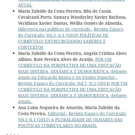
ATUAL
Maria Zuleide da Costa Pereira, Rita de Cassia
Cavalcanti Porto, Samara Wanderley Xavier Barbosa,
Veridiana Xavier Dantas, Welita Gomes de Almeida,
Diferença nas políticas de currículo
,
Revista Espaço
do Currículo: Vol.3, n.1 (2010) POLÍTICAS DE
CURRÍCULO: ENTRECRUZANDO SABERES E
CONTEXTOS
Maria Zuleide da Costa Pereira, Angela Cristina Alves
Albino, Rute Pereira Alves de Araújo,
POR UM
CURRÍCULO NA PERSPECTIVA DE UMA EDUCAÇÃO
MAIS DIVERSA, DINÂMICA E DEMOCRÁTICA: debates
atuais na Educação Básica e no Ensino Superior
,
Revista Espaço do Currículo: Vol.7, N.2 (2014) POR UM
CURRÍCULO NA PERSPECTIVA DE UMA EDUCAÇÃO
MAIS DIVERSA, DINÂMICA E DEMOCRÁTICA: debates
atuais..
Ana Luisa Nogueira de Amorim, Maria Zuleide da
Costa Pereira,
Editorial
,
Revista Espaço do Currículo:
Vol.5 N.1 (2012) A PLURALIDADE DE OLHARES DAS
POLÍTICAS CURRICULARES NO BRASIL