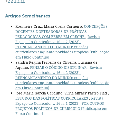
1
2
3
4
>
>>
Artigos Semelhantes
Rosimeire Cruz, Maria Crélia Carneiro,
CONCEPÇÕES
DOCENTES NORTEADORAS DE PRÁTICAS
PEDAGÓGICAS COM BEBÊS EM CRECHE
,
Revista
Espaço do Currículo: v. 16 n. 2 (2023):
REENCANTAMENTO DO MUNDO: criações
curriculares enquanto novidades utópicas [Publicação
em Fluxo Contínuo]
Sandra Regina Ferreira de Oliveira, Luciana de
Aquino,
PENSAR O CÓDIGO DISICPLINAR
,
Revista
Espaço do Currículo: v. 16 n. 2 (2023):
REENCANTAMENTO DO MUNDO: criações
curriculares enquanto novidades utópicas [Publicação
em Fluxo Contínuo]
José María García Garduño, Silvia Miracy Pastro Fiad ,
ESTUDOS DAS POLÍTICAS CURRICULARES
,
Revista
Espaço do Currículo: v. 16 n. 1 (2023): POR OUTROS
PROJETOS POLÍTICOS DE CURRÍCULO [Publicação em
Fluxo Contínuo]