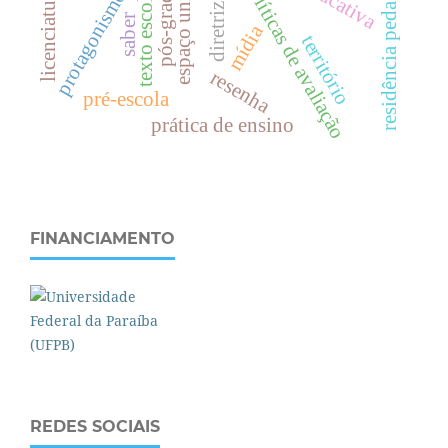
protagonismo indígena
residência pedagógica
pós-graduação
políticas de avaliação
licenciaturas
texto escolar
saber
mídia
território
resenha
pré-escola
prática de ensino
FINANCIAMENTO
REDES SOCIAIS