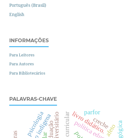
Português (Brasil)
English
INFORMAÇÕES
Para Leitores
Para Autores
Para Bibliotecários
PALAVRAS-CHAVE
parfor
psicologia
livro didático.
diretriz curricular
espaço universitário
creche
política educativa
afeto