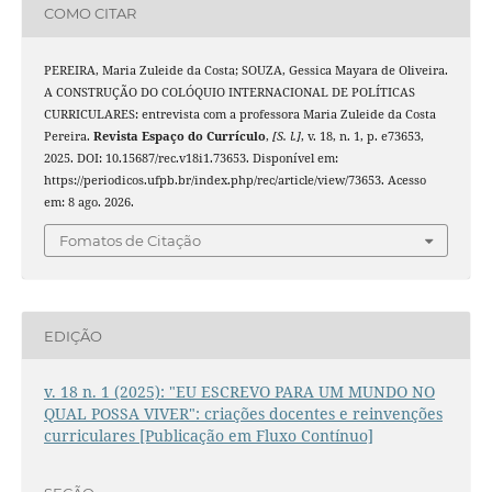
COMO CITAR
PEREIRA, Maria Zuleide da Costa; SOUZA, Gessica Mayara de Oliveira.
A CONSTRUÇÃO DO COLÓQUIO INTERNACIONAL DE POLÍTICAS
CURRICULARES: entrevista com a professora Maria Zuleide da Costa
Pereira.
Revista Espaço do Currículo
,
[S. l.]
, v. 18, n. 1, p. e73653,
2025. DOI: 10.15687/rec.v18i1.73653. Disponível em:
https://periodicos.ufpb.br/index.php/rec/article/view/73653. Acesso
em: 8 ago. 2026.
Fomatos de Citação
EDIÇÃO
v. 18 n. 1 (2025): "EU ESCREVO PARA UM MUNDO NO
QUAL POSSA VIVER": criações docentes e reinvenções
curriculares [Publicação em Fluxo Contínuo]