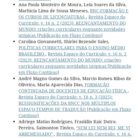
Ana Paula Monteiro de Moura, Leia Soares da Silva,
Marlúcia Lima de Sousa Meneses,
BNC-FORMAÇÃO E
OS CURSOS DE LICENCIATURAS
,
Revista Espaço do
Currículo: v. 16 n. 2 (2023): REENCANTAMENTO DO
MUNDO: criações curriculares enquanto novidades
utópicas [Publicação em Fluxo Contínuo]
Carolina Giovannetti, Shirlei Rezende Sales,
POLÍTICAS CURRICULARES PARA O ENSINO MÉDIO
BRASILEIRO
,
Revista Espaço do Currículo: v. 16 n. 2
(2023): REENCANTAMENTO DO MUNDO: criações
curriculares enquanto novidades utópicas [Publicação
em Fluxo Contínuo]
André Magno Gomes da Silva, Marcio Romeu Ribas de
Oliveira, Maria Aparecida Dias,
FORMAÇÃO
CONTINUADA DE DOCENTES DE EDUCAÇÃO FÍSICA
,
Revista Espaço do Currículo: v. 18 n. 3 (2025):
RESSIGNIFICAÇÕES DA BNCC NOS MÚLTIPLOS
ESPAÇO-TEMPOS DE TRADUÇÃO [Publicação em Fluxo
Contínuo]
Adriege Matias Rodrigues, Franklin Kaic Dutra-
Pereira, Saimonton Tinôco,
“SEM LEI NEM REI, ME VI
ARREMESSADO”
,
Revista Espaço do Currículo: v. 16 n.