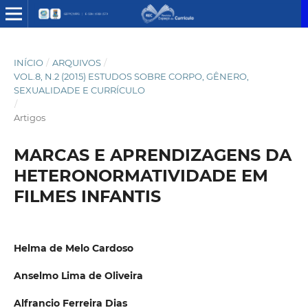
INÍCIO
/
ARQUIVOS
/
VOL.8, N.2 (2015) ESTUDOS SOBRE CORPO, GÊNERO,
SEXUALIDADE E CURRÍCULO
/
Artigos
MARCAS E APRENDIZAGENS DA
HETERONORMATIVIDADE EM
FILMES INFANTIS
Helma de Melo Cardoso
Anselmo Lima de Oliveira
Alfrancio Ferreira Dias