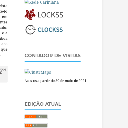
ista
ê-lo
m em
ntes
culo:
o e a
ibua
 aos
a que
.
CONTADOR DE VISITAS
Acessos a partir de 30 de maio de 2021
EDIÇÃO ATUAL