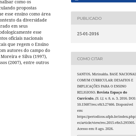
analisar como os
ticulando propostas
que esse ensino como área
PUBLICADO
ontexto da diversidade
derado em seus
todologicamente esse
25-01-2016
os oficiais nacionais
cais que regem o Ensino
 com autores do campo do
 Moreira e Silva (1997),
COMO CITAR
ssos (2007), entre outros
SANTOS, Mirinalda. BASE NACIONA
COMUM CURRICULAR: DESAFIOS E
IMPLICAÇÕES PARA O ENSINO
RELIGIOSO.
Revista Espaço do
Currículo
,
[S. l.]
, v. 8, n. 3, 2016. DOI:
10.15687/rec.v8i3.27466. Disponível
em:
https://periodicos.ufpb.br/index.php/
ec/article/view/rec.2015.v8n3.293305.
Acesso em: 8 ago. 2026.