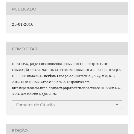
PUBLICADO
25-01-2016
COMO CITAR
DE SOUSA, Jorge Luís Umbelino. CURRÍCULO E PROJETOS DE
FORMAÇÃO: BASE NACIONAL COMUM CURRICULAR E SEUS DESEJOS
DE PERFORMANCE.
Revista Espaço do Currículo
,
[S. l.]
, v. 8, n. 3,
2016. DOI: 10.15687/rec.v8i3.27463. Disponível em:
https://periodicos.ufpb.br/index.php/rec/article/view/rec.2015.v8n3.32
3334. Acesso em: 6 ago. 2026.
Fomatos de Citação
EDIÇÃO