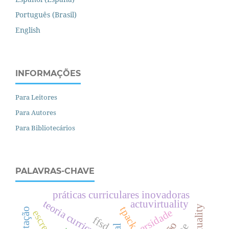
Português (Brasil)
English
INFORMAÇÕES
Para Leitores
Para Autores
Para Bibliotecários
PALAVRAS-CHAVE
práticas curriculares inovadoras
teoria curricular
actuvirtuality
tpack
diversidade
ffsd