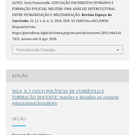
ALVES, Geni Francinelle. EDUCAÇÃO EM DIREITOS HUMANOS E
FORMAÇÃO POLICIAL MILITAR: UMA ANÁLISE INTERCULTURAL
ENTRE HUMANIZAÇÃO E MILITARIZAÇÃO.
Revista Espaço do
Currículo
,
[S. l.]
, v. 8, n. 3, 2016. DOI: 10.15687/rec.v8i3.20836.
Disponível em:
https://periodicos.ufpb.br/index.php/rec/article/view/rec.2015.v8n3.41
7425. Acesso em: 6 ago. 2026.
Fomatos de Citação
EDIÇÃO
Vol.8, N.3 (2015) POLÍTICAS DE CURRÍCULO E
FORMAÇÃO DOCENTE: tensões e desafios no cenário
educacional brasileiro
SEÇÃO