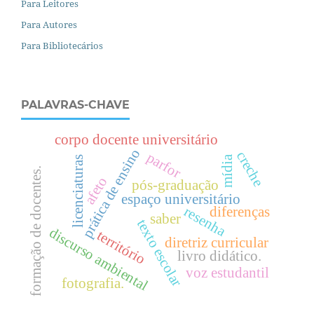
Para Leitores
Para Autores
Para Bibliotecários
PALAVRAS-CHAVE
corpo docente universitário
prática de ensino
creche
parfor
mídia
licenciaturas
formação de docentes.
afeto
pós-graduação
espaço universitário
resenha
diferenças
saber
texto escolar
discurso ambiental
território
diretriz curricular
livro didático.
voz estudantil
fotografia.