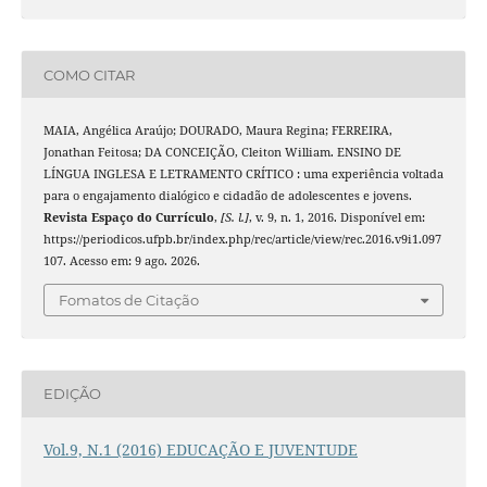
COMO CITAR
MAIA, Angélica Araújo; DOURADO, Maura Regina; FERREIRA,
Jonathan Feitosa; DA CONCEIÇÃO, Cleiton William. ENSINO DE
LÍNGUA INGLESA E LETRAMENTO CRÍTICO : uma experiência voltada
para o engajamento dialógico e cidadão de adolescentes e jovens.
Revista Espaço do Currículo
,
[S. l.]
, v. 9, n. 1, 2016. Disponível em:
https://periodicos.ufpb.br/index.php/rec/article/view/rec.2016.v9i1.097
107. Acesso em: 9 ago. 2026.
Fomatos de Citação
EDIÇÃO
Vol.9, N.1 (2016) EDUCAÇÃO E JUVENTUDE