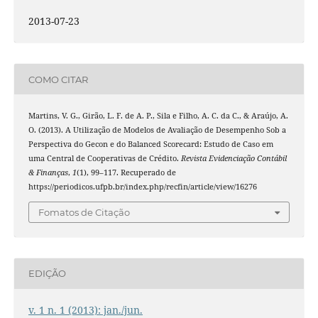
2013-07-23
COMO CITAR
Martins, V. G., Girão, L. F. de A. P., Sila e Filho, A. C. da C., & Araújo, A.
O. (2013). A Utilização de Modelos de Avaliação de Desempenho Sob a
Perspectiva do Gecon e do Balanced Scorecard: Estudo de Caso em
uma Central de Cooperativas de Crédito.
Revista Evidenciação Contábil
& Finanças
,
1
(1), 99–117. Recuperado de
https://periodicos.ufpb.br/index.php/recfin/article/view/16276
Fomatos de Citação
EDIÇÃO
v. 1 n. 1 (2013): jan./jun.