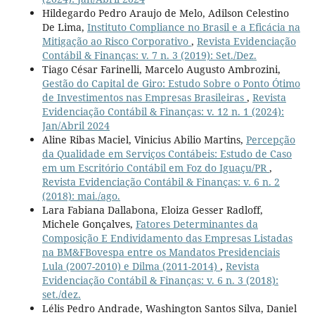
Hildegardo Pedro Araujo de Melo, Adilson Celestino
De Lima,
Instituto Compliance no Brasil e a Eficácia na
Mitigação ao Risco Corporativo
,
Revista Evidenciação
Contábil & Finanças: v. 7 n. 3 (2019): Set./Dez.
Tiago César Farinelli, Marcelo Augusto Ambrozini,
Gestão do Capital de Giro: Estudo Sobre o Ponto Ótimo
de Investimentos nas Empresas Brasileiras
,
Revista
Evidenciação Contábil & Finanças: v. 12 n. 1 (2024):
Jan/Abril 2024
Aline Ribas Maciel, Vinicius Abilio Martins,
Percepção
da Qualidade em Serviços Contábeis: Estudo de Caso
em um Escritório Contábil em Foz do Iguaçu/PR
,
Revista Evidenciação Contábil & Finanças: v. 6 n. 2
(2018): mai./ago.
Lara Fabiana Dallabona, Eloiza Gesser Radloff,
Michele Gonçalves,
Fatores Determinantes da
Composição E Endividamento das Empresas Listadas
na BM&FBovespa entre os Mandatos Presidenciais
Lula (2007-2010) e Dilma (2011-2014)
,
Revista
Evidenciação Contábil & Finanças: v. 6 n. 3 (2018):
set./dez.
Lélis Pedro Andrade, Washington Santos Silva, Daniel