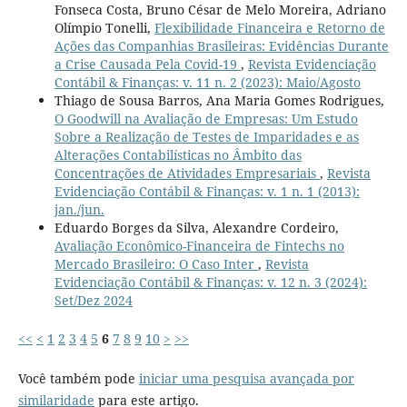
Fonseca Costa, Bruno César de Melo Moreira, Adriano
Olímpio Tonelli,
Flexibilidade Financeira e Retorno de
Ações das Companhias Brasileiras: Evidências Durante
a Crise Causada Pela Covid-19
,
Revista Evidenciação
Contábil & Finanças: v. 11 n. 2 (2023): Maio/Agosto
Thiago de Sousa Barros, Ana Maria Gomes Rodrigues,
O Goodwill na Avaliação de Empresas: Um Estudo
Sobre a Realização de Testes de Imparidades e as
Alterações Contabilísticas no Âmbito das
Concentrações de Atividades Empresariais
,
Revista
Evidenciação Contábil & Finanças: v. 1 n. 1 (2013):
jan./jun.
Eduardo Borges da Silva, Alexandre Cordeiro,
Avaliação Econômico-Financeira de Fintechs no
Mercado Brasileiro: O Caso Inter
,
Revista
Evidenciação Contábil & Finanças: v. 12 n. 3 (2024):
Set/Dez 2024
<<
<
1
2
3
4
5
6
7
8
9
10
>
>>
Você também pode
iniciar uma pesquisa avançada por
similaridade
para este artigo.