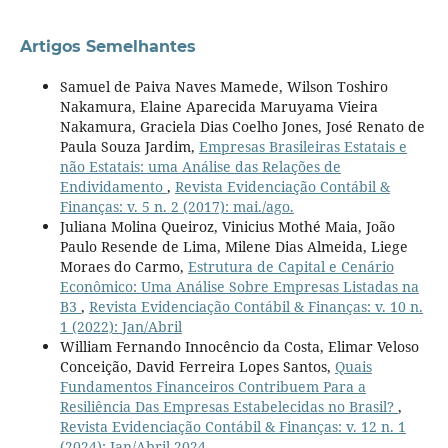
Artigos Semelhantes
Samuel de Paiva Naves Mamede, Wilson Toshiro
Nakamura, Elaine Aparecida Maruyama Vieira
Nakamura, Graciela Dias Coelho Jones, José Renato de
Paula Souza Jardim,
Empresas Brasileiras Estatais e
não Estatais: uma Análise das Relações de
Endividamento
,
Revista Evidenciação Contábil &
Finanças: v. 5 n. 2 (2017): mai./ago.
Juliana Molina Queiroz, Vinicius Mothé Maia, João
Paulo Resende de Lima, Milene Dias Almeida, Liege
Moraes do Carmo,
Estrutura de Capital e Cenário
Econômico: Uma Análise Sobre Empresas Listadas na
B3
,
Revista Evidenciação Contábil & Finanças: v. 10 n.
1 (2022): Jan/Abril
William Fernando Innocêncio da Costa, Elimar Veloso
Conceição, David Ferreira Lopes Santos,
Quais
Fundamentos Financeiros Contribuem Para a
Resiliência Das Empresas Estabelecidas no Brasil?
,
Revista Evidenciação Contábil & Finanças: v. 12 n. 1
(2024): Jan/Abril 2024