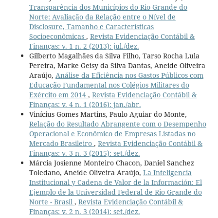
Transparência dos Municípios do Rio Grande do
Norte: Avaliação da Relação entre o Nível de
Disclosure, Tamanho e Características
Socioeconômicas
,
Revista Evidenciação Contábil &
Finanças: v. 1 n. 2 (2013): jul./dez.
Gilberto Magalhães da Silva Filho, Tarso Rocha Lula
Pereira, Marke Geisy da Silva Dantas, Aneide Oliveira
Araújo,
Análise da Eficiência nos Gastos Públicos com
Educação Fundamental nos Colégios Militares do
Exército em 2014
,
Revista Evidenciação Contábil &
Finanças: v. 4 n. 1 (2016): jan./abr.
Vinícius Gomes Martins, Paulo Aguiar do Monte,
Relação do Resultado Abrangente com o Desempenho
Operacional e Econômico de Empresas Listadas no
Mercado Brasileiro
,
Revista Evidenciação Contábil &
Finanças: v. 3 n. 3 (2015): set./dez.
Márcia Josienne Monteiro Chacon, Daniel Sanchez
Toledano, Aneide Oliveira Araújo,
La Inteligencia
Institucional y Cadena de Valor de la Información: El
Ejemplo de la Universidad Federal de Rio Grande do
Norte - Brasil
,
Revista Evidenciação Contábil &
Finanças: v. 2 n. 3 (2014): set./dez.