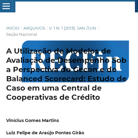
INÍCIO
/
ARQUIVOS
/
V. 1 N. 1 (2013): JAN./JUN.
/
Seção Nacional
A Utilização de Modelos de
Avaliação de Desempenho Sob
a Perspectiva do Gecon e do
Balanced Scorecard: Estudo de
Caso em uma Central de
Cooperativas de Crédito
Vinícius Gomes Martins
Luiz Felipe de Araújo Pontes Girão