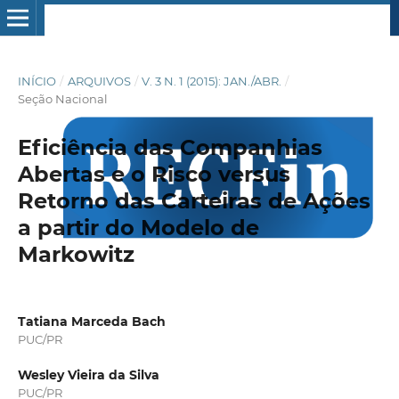
INÍCIO
/
ARQUIVOS
/
V. 3 N. 1 (2015): JAN./ABR.
/
Seção Nacional
Eficiência das Companhias
Abertas e o Risco versus
Retorno das Carteiras de Ações
a partir do Modelo de
Markowitz
Tatiana Marceda Bach
PUC/PR
Wesley Vieira da Silva
PUC/PR