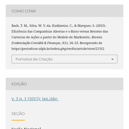
COMO CITAR
Bach, T. M., Silva, W. V. da, Kudlawicz, C., & Marques, S. (2015).
Eficiência das Companhias Abertas e o Risco versus Retorno das
Carteiras de Ações a partir do Modelo de Markowitz.
Revista
Evidenciação Contábil & Finanças
,
3
(1), 34–53. Recuperado de
https://periodicos.ufpb.br/index.php/recfin/article/view/21312
Fomatos de Citação
EDIÇÃO
v. 3 n. 1 (2015): jan./abr.
SEÇÃO