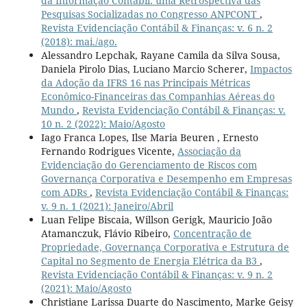
da Informação Contábil: uma Retrospectiva das
Pesquisas Socializadas no Congresso ANPCONT
,
Revista Evidenciação Contábil & Finanças: v. 6 n. 2
(2018): mai./ago.
Alessandro Lepchak, Rayane Camila da Silva Sousa,
Daniela Pirolo Dias, Luciano Marcio Scherer,
Impactos
da Adoção da IFRS 16 nas Principais Métricas
Econômico-Financeiras das Companhias Aéreas do
Mundo
,
Revista Evidenciação Contábil & Finanças: v.
10 n. 2 (2022): Maio/Agosto
Iago Franca Lopes, Ilse Maria Beuren , Ernesto
Fernando Rodrigues Vicente,
Associação da
Evidenciação do Gerenciamento de Riscos com
Governança Corporativa e Desempenho em Empresas
com ADRs
,
Revista Evidenciação Contábil & Finanças:
v. 9 n. 1 (2021): Janeiro/Abril
Luan Felipe Biscaia, Willson Gerigk, Mauricio João
Atamanczuk, Flávio Ribeiro,
Concentração de
Propriedade, Governança Corporativa e Estrutura de
Capital no Segmento de Energia Elétrica da B3
,
Revista Evidenciação Contábil & Finanças: v. 9 n. 2
(2021): Maio/Agosto
Christiane Larissa Duarte do Nascimento, Marke Geisy