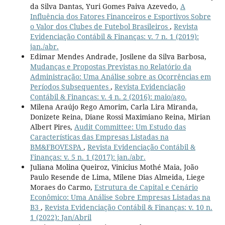
da Silva Dantas, Yuri Gomes Paiva Azevedo,
A
Influência dos Fatores Financeiros e Esportivos Sobre
o Valor dos Clubes de Futebol Brasileiros
,
Revista
Evidenciação Contábil & Finanças: v. 7 n. 1 (2019):
jan./abr.
Edimar Mendes Andrade, Josilene da Silva Barbosa,
Mudanças e Propostas Previstas no Relatório da
Administração: Uma Análise sobre as Ocorrências em
Períodos Subsequentes
,
Revista Evidenciação
Contábil & Finanças: v. 4 n. 2 (2016): maio/ago.
Milena Araújo Rego Amorim, Carla Lira Miranda,
Donizete Reina, Diane Rossi Maximiano Reina, Mirian
Albert Pires,
Audit Committee: Um Estudo das
Características das Empresas Listadas na
BM&FBOVESPA
,
Revista Evidenciação Contábil &
Finanças: v. 5 n. 1 (2017): jan./abr.
Juliana Molina Queiroz, Vinicius Mothé Maia, João
Paulo Resende de Lima, Milene Dias Almeida, Liege
Moraes do Carmo,
Estrutura de Capital e Cenário
Econômico: Uma Análise Sobre Empresas Listadas na
B3
,
Revista Evidenciação Contábil & Finanças: v. 10 n.
1 (2022): Jan/Abril