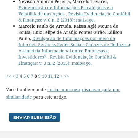
Nevison Amorim Pereira, Marcelo Tavares,
Evidenciação de Informações Estratégicas e a
Volatilidade das Ações
,
Revista Evidenciação Contábil
& Finanças: v. 6 n. 2 (2018): mai./ago.
Marcelo Paulo de Arruda, Raíssa Aglé Moura de
Sousa, Luiz Felipe de Araújo Pontes Girão, Edilson
Paulo,
Divulgação de Informações por meio da
Internet: Serão as Redes Sociais Capazes de Reduzir a
Assimetria Informacional entre Empresas e
Investidores?
,
Revista Evidenciação Contábil &
Finanças: v. 3 n. 2 (2015): maio/ago.
<<
<
3
4
5
6
7
8
9
10
11
12
>
>>
Você também pode
iniciar uma pesquisa avançada por
similaridade
para este artigo.
ENVIAR SUBMISSÃO