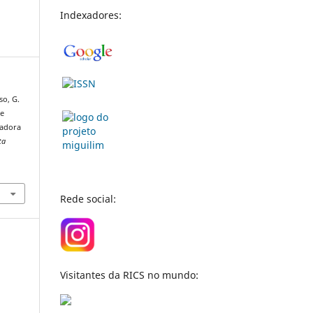
Indexadores:
so, G.
de
iadora
ta
Rede social:
Visitantes da RICS no mundo: