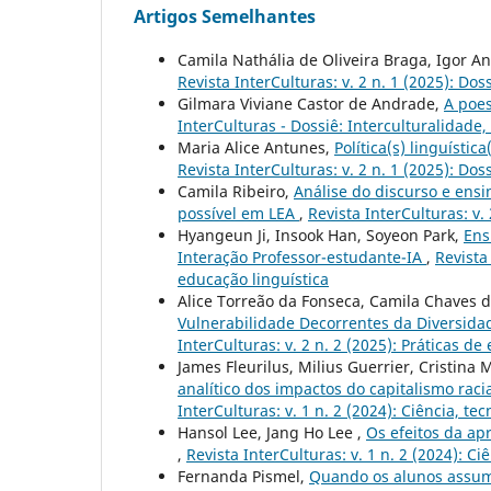
Artigos Semelhantes
Camila Nathália de Oliveira Braga, Igor An
Revista InterCulturas: v. 2 n. 1 (2025): D
Gilmara Viviane Castor de Andrade,
A poes
InterCulturas - Dossiê: Interculturalidade
Maria Alice Antunes,
Política(s) linguísti
Revista InterCulturas: v. 2 n. 1 (2025): D
Camila Ribeiro,
Análise do discurso e ens
possível em LEA
,
Revista InterCulturas: v.
Hyangeun Ji, Insook Han, Soyeon Park,
Ens
Interação Professor-estudante-IA
,
Revista
educação linguística
Alice Torreão da Fonseca, Camila Chaves d
Vulnerabilidade Decorrentes da Diversida
InterCulturas: v. 2 n. 2 (2025): Práticas d
James Fleurilus, Milius Guerrier, Cristina
analítico dos impactos do capitalismo rac
InterCulturas: v. 1 n. 2 (2024): Ciência, t
Hansol Lee, Jang Ho Lee ,
Os efeitos da ap
,
Revista InterCulturas: v. 1 n. 2 (2024): C
Fernanda Pismel,
Quando os alunos assume