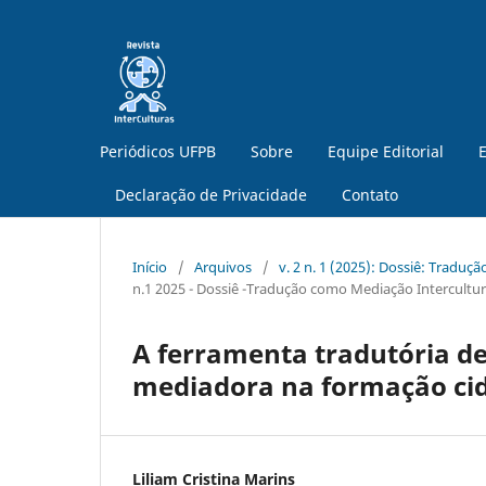
Periódicos UFPB
Sobre
Equipe Editorial
E
Declaração de Privacidade
Contato
Início
/
Arquivos
/
v. 2 n. 1 (2025): Dossiê: Traduç
n.1 2025 - Dossiê -Tradução como Mediação Intercultura
A ferramenta tradutória de
mediadora na formação cida
Liliam Cristina Marins