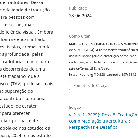
 de tradutores. Dessa
Publicado
 modalidade de tradução
28-06-2024
 para pessoas com
s e sociais, mais
eficiência visual. Embora
Como Citar
enham se encaminhado
Marins, L. C., Barbana, C. R. C. ., & Valdevie
ositivistas, cremos ainda
de S. M. . (2024). A ferramenta tradutória 
s aprofundada, pelas
acessibilidade (áudio)descrição como med
s tradutórias, como parte
na formação cidadã, crítica e cultural.
Revis
as decorrentes de uma
InterCulturas
,
2
(1), e73396.
https://doi.org/10.5281/zenodo.15763842
este trabalho, que a
isual (TAV), pode ser mais
Fomatos de Citação
na superação do
 a contribuir para uma
estudo, de caráter
Edição
V para oferecer
v. 2 n. 1 (2025): Dossiê: Tradução
ociais por parte de
como Mediação Intercultural:
Perspectivas e Desafios
 apoia-se nos estudos da
bosa, 2024) e nos estudos