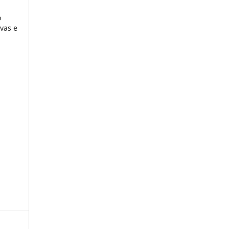
o
ivas e