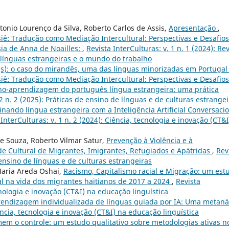
tonio Lourenço da Silva, Roberto Carlos de Assis,
Apresentação
,
ossiê: Tradução como Mediação Intercultural: Perspectivas e Desafios
ia de Anna de Noailles:
,
Revista InterCulturas: v. 1 n. 1 (2024): Rev
, línguas estrangeiras e o mundo do trabalho
ca(s): o caso do mirandês, uma das línguas minorizadas em Portuga
ossiê: Tradução como Mediação Intercultural: Perspectivas e Desafios
ino-aprendizagem do português língua estrangeira: uma prática
 2 n. 2 (2025): Práticas de ensino de línguas e de culturas estrange
inando língua estrangeira com a Inteligência Artificial Conversacio
 InterCulturas: v. 1 n. 2 (2024): Ciência, tecnologia e inovação (CT&
e Souza, Roberto Vilmar Satur,
Prevenção à Violência e à
de Cultural de Migrantes, Imigrantes, Refugiados e Apátridas
,
Rev
e ensino de línguas e de culturas estrangeiras
 Maria Areda Oshai,
Racismo, Capitalismo racial e Migração: um est
ial na vida dos migrantes haitianos de 2017 a 2024
,
Revista
ecnologia e inovação (CT&I) na educação linguística
rendizagem individualizada de línguas guiada por IA: Uma metaná
iência, tecnologia e inovação (CT&I) na educação linguística
m o controle: um estudo qualitativo sobre metodologias ativas n