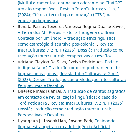
(Multi)Letramentos, enunciado aderente no ChatGPT:
um ato responsável
,
Revista InterCulturas: v. 1 n. 2
(2024): Ciência, tecnologia e inovação (CT&I) na
educação linguística
Renata Passos Teixeira, Vanessa Regina Duarte Xavier,
A Terra dos Mil Povos: História Indígena do Brasil
Contada por um Índio: A tradução etnolinguística
como estratégia discursiva pós-colonial
,
Revista
InterCulturas: v. 2 n. 1 (2025): Dossiê: Tradução como
Mediação Intercultural: Perspectivas e Desafios
Adriano Clayton Da Silva, Evelyn Rodrigues,
Pode o
indígena falar? Tradução como empoderamento de
línguas ameaçadas
,
Revista InterCulturas: v. 2 n. 1
(2025): Dossiê: Tradução como Mediação Intercultural:
Perspectivas e Desafios
Dherek Rinaldi Cabral,
A Tradução de cantos sagrados
em contexto de revitalização linguística: o caso do
Toré Potiguara
,
Revista InterCulturas: v. 2 n. 1 (2025):
Dossiê: Tradução como Mediação Intercultural:
Perspectivas e Desafios
Hyangeun Ji, Insook Han, Soyeon Park,
Ensinando
língua estrangeira com a Inteligência Artificial