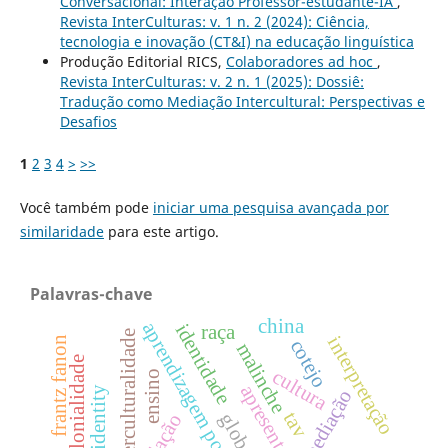
Conversacional: Interação Professor-estudante-IA
,
Revista InterCulturas: v. 1 n. 2 (2024): Ciência,
tecnologia e inovação (CT&I) na educação linguística
Produção Editorial RICS,
Colaboradores ad hoc
,
Revista InterCulturas: v. 2 n. 1 (2025): Dossiê:
Tradução como Mediação Intercultural: Perspectivas e
Desafios
1
2
3
4
>
>>
Você também pode
iniciar uma pesquisa avançada por
similaridade
para este artigo.
Palavras-chave
china
aprendizagem por projetos
identidade
raça
interculturalidade
interpretação
frantz fanon
cotejo
malinche
decolonialidade
cultura
ensino
apresentação
black identity
mediação
tav
relação