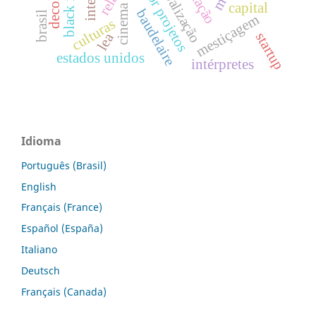
globalização
capital
cinema
baudelaire
brasil
mestiçagem
culturas
startup
lea
estados unidos
intérpretes
Idioma
Português (Brasil)
English
Français (France)
Español (España)
Italiano
Deutsch
Français (Canada)