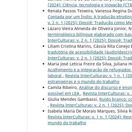
(2024): Ciência, tecnologia e inovação (CT
Renata Passos Teixeira, Vanessa Regina D
Contada por um Índio: A tradução etnoling
v. 2 n. 1 (2025): Dossiê: Tradução como Me
Lázaro Vieira Almeida de Oliveira Júnior, 
terminológico bilíngue elaborado com bas
InterCulturas: v. 2 n. 1 (2025): Dossiê: T
Liliam Cristina Marins, Cássia Rita Conej
tradutória de acessibilidade (áudio)descr
InterCulturas: v. 2 n. 1 (2025): Dossiê: T
Maria José Letícia Freire da Silva, Juliana
Acolhimento e a integração de refugiados 
laboral
,
Revista InterCulturas: v. 1 n. 1 (2
estrangeiras e o mundo do trabalho
Camila Ribeiro,
Análise do discurso e ens
possível em LEA
,
Revista InterCulturas: v.
Giulia Mendes Gambassi,
Ruído branco: c
,
Revista InterCulturas: v. 2 n. 1 (2025): 
Isabela Maria De Morais Marques, Silvia R
Revista InterCulturas: v. 1 n. 1 (2024): Rev
mundo do trabalho