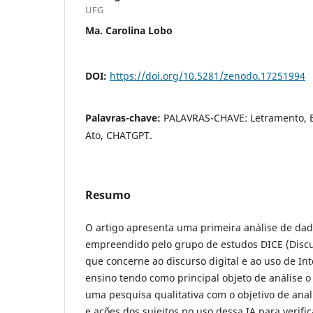
UFG
Ma. Carolina Lobo
DOI:
https://doi.org/10.5281/zenodo.17251994
Palavras-chave:
PALAVRAS-CHAVE: Letramento, E
Ato, CHATGPT.
Resumo
O artigo apresenta uma primeira análise de dad
empreendido pelo grupo de estudos DICE (Discur
que concerne ao discurso digital e ao uso de Inte
ensino tendo como principal objeto de análise o
uma pesquisa qualitativa com o objetivo de anal
e ações dos sujeitos no uso dessa IA para verific