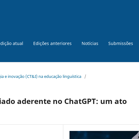
dição atual
Edições anteriores
Notícias
Submissões
ogia e inovação (CT&I) na educação linguística
/
iado aderente no ChatGPT: um ato