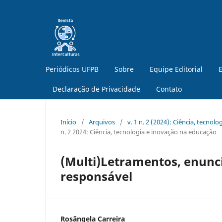
Periódicos UFPB
Sobre
Equipe Editorial
E
Declaração de Privacidade
Contato
Início
/
Arquivos
/
v. 1 n. 2 (2024): Ciência, tecnol
n. 2 2024: Ciência, tecnologia e inovação na educação
(Multi)Letramentos, enunc
responsável
Rosângela Carreira