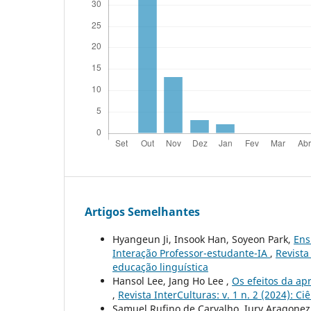
Artigos Semelhantes
Hyangeun Ji, Insook Han, Soyeon Park,
Ens
Interação Professor-estudante-IA
,
Revista
educação linguística
Hansol Lee, Jang Ho Lee ,
Os efeitos da ap
,
Revista InterCulturas: v. 1 n. 2 (2024): C
Samuel Rufino de Carvalho, Iury Aragonez