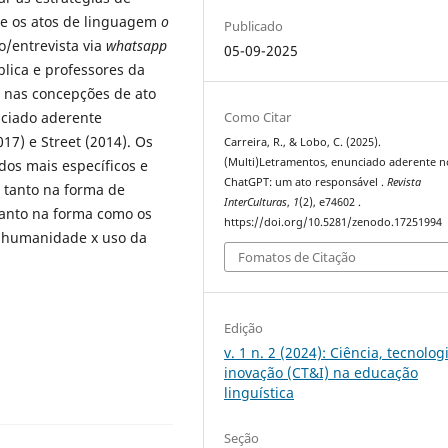
o e os atos de linguagem
o
Publicado
o/entrevista via
whatsapp
05-09-2025
lica e professores da
e nas concepções de ato
Como Citar
nciado aderente
17) e Street (2014). Os
Carreira, R., & Lobo, C. (2025).
(Multi)Letramentos, enunciado aderente n
os mais específicos e
ChatGPT: um ato responsável .
Revista
 tanto na forma de
InterCulturas
,
1
(2), e74602 .
anto na forma como os
https://doi.org/10.5281/zenodo.17251994
o humanidade x uso da
Fomatos de Citação
Edição
v. 1 n. 2 (2024): Ciência, tecnolog
inovação (CT&I) na educação
linguística
Seção