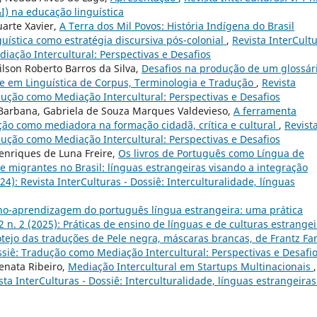
&I) na educação linguística
uarte Xavier,
A Terra dos Mil Povos: História Indígena do Brasil
uística como estratégia discursiva pós-colonial
,
Revista InterCultu
diação Intercultural: Perspectivas e Desafios
Nilson Roberto Barros da Silva,
Desafios na produção de um glossár
e em Linguística de Corpus, Terminologia e Tradução
,
Revista
radução como Mediação Intercultural: Perspectivas e Desafios
o Barbana, Gabriela de Souza Marques Valdevieso,
A ferramenta
ição como mediadora na formação cidadã, crítica e cultural
,
Revist
radução como Mediação Intercultural: Perspectivas e Desafios
 Henriques de Luna Freire,
Os livros de Português como Língua de
e migrantes no Brasil: línguas estrangeiras visando a integração
024): Revista InterCulturas - Dossiê: Interculturalidade, línguas
ino-aprendizagem do português língua estrangeira: uma prática
 2 n. 2 (2025): Práticas de ensino de línguas e de culturas estrange
otejo das traduções de Pele negra, máscaras brancas, de Frantz F
Dossiê: Tradução como Mediação Intercultural: Perspectivas e Desafi
enata Ribeiro,
Mediação Intercultural em Startups Multinacionais
,
ista InterCulturas - Dossiê: Interculturalidade, línguas estrangeiras