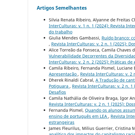
Artigos Semelhantes
Silvia Renata Ribeiro, Alyanne de Freitas 
InterCulturas: v. 1 n. 1 (2024): Revista In
do trabalho
Giulia Mendes Gambassi,
Ruído branco: c
,
Revista InterCulturas: v. 2 n. 1 (2025): 
Alice Torreão da Fonseca, Camila Chaves d
Vulnerabilidade Decorrentes da Diversida
InterCulturas: v. 2 n. 2 (2025): Práticas d
Camila Ribeiro, Fernanda Pismel, Luciane 
Apresentação
,
Revista InterCulturas: v. 2
Dherek Rinaldi Cabral,
A Tradução de canto
Potiguara
,
Revista InterCulturas: v. 2 n. 
Desafios
Camila Nathália de Oliveira Braga, Igor An
Revista InterCulturas: v. 2 n. 1 (2025): D
Fernanda Pismel,
Quando os alunos assume
ensino de português em LEA
,
Revista Inte
estrangeiras
James Fleurilus, Milius Guerrier, Cristina
analítico dos impactos do capitalismo rac