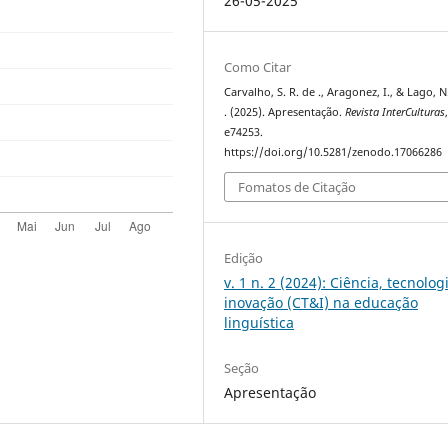
26-05-2025
Como Citar
Carvalho, S. R. de ., Aragonez, I., & Lago, N
. (2025). Apresentação.
Revista InterCulturas
e74253.
https://doi.org/10.5281/zenodo.17066286
Fomatos de Citação
Edição
v. 1 n. 2 (2024): Ciência, tecnolog
inovação (CT&I) na educação
linguística
Seção
Apresentação