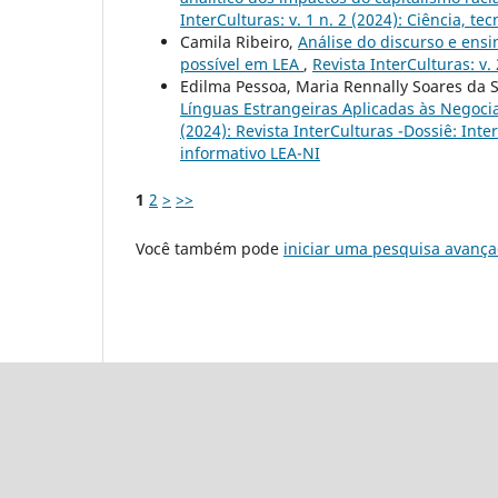
InterCulturas: v. 1 n. 2 (2024): Ciência, t
Camila Ribeiro,
Análise do discurso e ens
possível em LEA
,
Revista InterCulturas: v.
Edilma Pessoa, Maria Rennally Soares da Si
Línguas Estrangeiras Aplicadas às Negoci
(2024): Revista InterCulturas -Dossiê: Int
informativo LEA-NI
1
2
>
>>
Você também pode
iniciar uma pesquisa avança