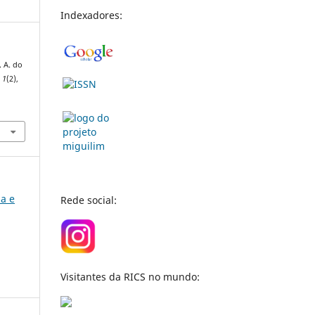
Indexadores:
. A. do
,
1
(2),
ia e
Rede social:
Visitantes da RICS no mundo: