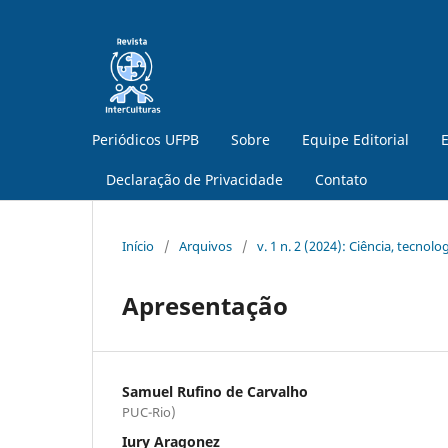
Periódicos UFPB
Sobre
Equipe Editorial
E
Declaração de Privacidade
Contato
Início
/
Arquivos
/
v. 1 n. 2 (2024): Ciência, tecnol
Apresentação
Samuel Rufino de Carvalho
PUC-Rio)
Iury Aragonez