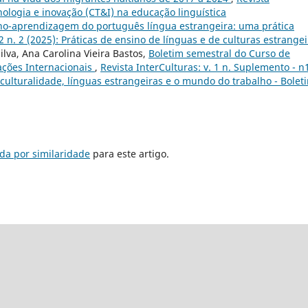
ecnologia e inovação (CT&I) na educação linguística
ino-aprendizagem do português língua estrangeira: uma prática
 2 n. 2 (2025): Práticas de ensino de línguas e de culturas estrange
lva, Ana Carolina Vieira Bastos,
Boletim semestral do Curso de
ações Internacionais
,
Revista InterCulturas: v. 1 n. Suplemento - n
erculturalidade, línguas estrangeiras e o mundo do trabalho - Bolet
da por similaridade
para este artigo.