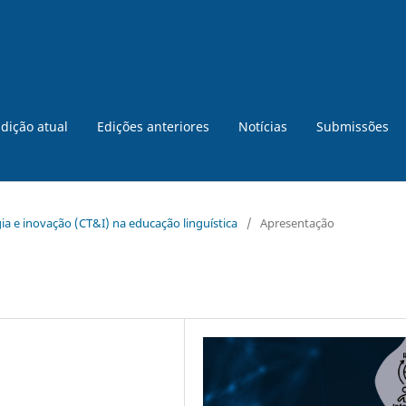
dição atual
Edições anteriores
Notícias
Submissões
ogia e inovação (CT&I) na educação linguística
/
Apresentação