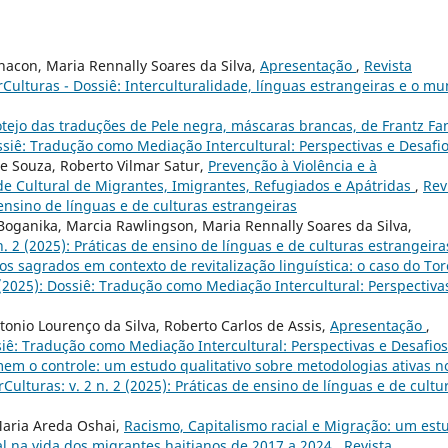
Chacon, Maria Rennally Soares da Silva,
Apresentação
,
Revista
terCulturas - Dossiê: Interculturalidade, línguas estrangeiras e o m
otejo das traduções de Pele negra, máscaras brancas, de Frantz F
Dossiê: Tradução como Mediação Intercultural: Perspectivas e Desafi
e Souza, Roberto Vilmar Satur,
Prevenção à Violência e à
de Cultural de Migrantes, Imigrantes, Refugiados e Apátridas
,
Rev
e ensino de línguas e de culturas estrangeiras
Boganika, Marcia Rawlingson, Maria Rennally Soares da Silva,
 n. 2 (2025): Práticas de ensino de línguas e de culturas estrangeira
s sagrados em contexto de revitalização linguística: o caso do Tor
1 (2025): Dossiê: Tradução como Mediação Intercultural: Perspectiva
tonio Lourenço da Silva, Roberto Carlos de Assis,
Apresentação
,
ossiê: Tradução como Mediação Intercultural: Perspectivas e Desafios
m o controle: um estudo qualitativo sobre metodologias ativas n
rCulturas: v. 2 n. 2 (2025): Práticas de ensino de línguas e de cultu
 Maria Areda Oshai,
Racismo, Capitalismo racial e Migração: um est
ial na vida dos migrantes haitianos de 2017 a 2024
,
Revista