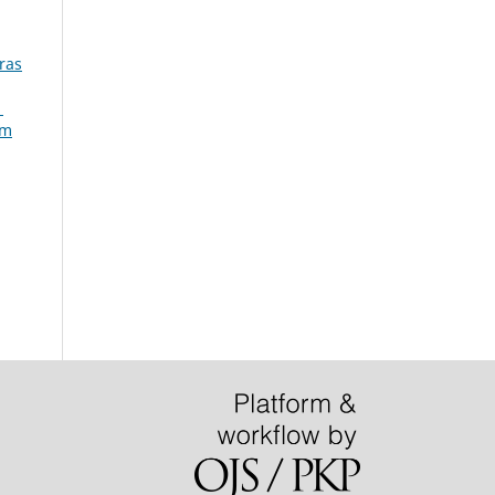
iras
1
im