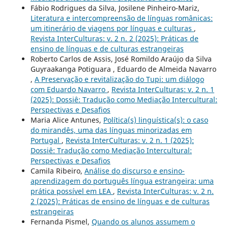
Fábio Rodrigues da Silva, Josilene Pinheiro-Mariz,
Literatura e intercompreensão de línguas românicas:
um itinerário de viagens por línguas e culturas
,
Revista InterCulturas: v. 2 n. 2 (2025): Práticas de
ensino de línguas e de culturas estrangeiras
Roberto Carlos de Assis, José Romildo Araújo da Silva
Guyraakanga Potiguara , Eduardo de Almeida Navarro
,
A Preservação e revitalização do Tupi: um diálogo
com Eduardo Navarro
,
Revista InterCulturas: v. 2 n. 1
(2025): Dossiê: Tradução como Mediação Intercultural:
Perspectivas e Desafios
Maria Alice Antunes,
Política(s) linguística(s): o caso
do mirandês, uma das línguas minorizadas em
Portugal
,
Revista InterCulturas: v. 2 n. 1 (2025):
Dossiê: Tradução como Mediação Intercultural:
Perspectivas e Desafios
Camila Ribeiro,
Análise do discurso e ensino-
aprendizagem do português língua estrangeira: uma
prática possível em LEA
,
Revista InterCulturas: v. 2 n.
2 (2025): Práticas de ensino de línguas e de culturas
estrangeiras
Fernanda Pismel,
Quando os alunos assumem o