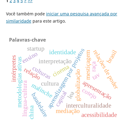
1
2
3
4
5
>
>>
Você também pode
iniciar uma pesquisa avançada por
similaridade
para este artigo.
Palavras-chave
startup
aprendizagem por projetos
relações de poder
brasil
identidade
mestiçagem
ensino
intérpretes
metodologias ativas
interpretação
raça
cinema
culturas
relação
globalização
tav
apresentação
língua-cultura
cultura
malinche
cotejo
capital
lea
baudelaire
interculturalidade
china
mediação
acessibilidade