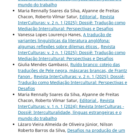
mundo do trabalho
Maria Rennally Soares da Silva, Alyanne de Freitas
Chacon, Roberto Vilmar Satur,
Editorial
,
Revista
InterCulturas: v. 2 n. 1 (2025): Dossiê: Tradução como
Mediação Intercultural: Perspectivas e Desafios
Vanessa Lopes Lourenço Hanes,
A tradução de
variantes linguísticas da literatura anglófona:
algumas reflexões sobre dilemas éticos
,
Revista
InterCulturas: v. 2 n. 1 (2025): Dossiê: Tradução como
Mediação Intercultural: Perspectivas e Desafios
Giulia Mendes Gambassi,
Ruído branco: cotejo das
traduções de Pele negra, máscaras brancas, de Frantz
Fanon
,
Revista InterCulturas: v. 2 n. 1 (2025): Dossiê:
Tradução como Mediação Intercultural: Perspectivas e
Desafios
Maria Rennally Soares da Silva, Alyanne de Freitas
Chacon, Roberto Vilmar Satur,
Editorial
,
Revista
InterCulturas: v. 1 n. 1 (2024): Revista InterCulturas -
Dossiê: Interculturalidade, línguas estrangeiras e o
mundo do trabalho
Lázaro Vieira Almeida de Oliveira Júnior, Nilson
Roberto Barros da Silva,
Desafios na produção de um