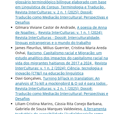
glossário terminológico bilíngue elaborado com base
em Linguística de Corpus, Terminologia e Tradução
,
Revista InterCulturas: v. 2 n. 1 (2025): Dossiê:
Tradução como Mediação Intercultural: Perspectivas e
Desafios
Gilmara Viviane Castor de Andrade,
A poesia de Anna
de Noailles:
,
Revista InterCulturas: v. 1 n. 1 (2024):
Revista InterCulturas - Dossiê: Interculturalidade,
línguas estrangeiras e o mundo do trabalho
James Fleurilus, Milius Guerrier, Cristina Maria Areda
Oshai,
Racismo, Capitalismo racial e Migração: um
estudo analítico dos impactos do capitalismo racial na
vida dos migrantes haitianos de 2017 a 2024
,
Revista
InterCulturas: v. 1 n. 2 (2024): Ciência, tecnologia e
inovação (CT&I) na educação linguística
Davi Gonçalves,
Turning b(l)ack in translation: An
analysis of To kill a mockingbird & O sol é para todos
,
Revista InterCulturas: v. 2 n. 1 (2025): Dossiê:
Tradução como Mediação Intercultural: Perspectivas e
Desafios
Liliam Cristina Marins, Cássia Rita Conejo Barbana,
Gabriela de Souza Marques Valdevieso,
A ferramenta
tradutória de acessibilidade (áudio)descrição como