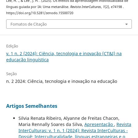
Lee, H. ., & Lee , J. H. . (2025). Os efeitos da aprendizagem individualizada de
línguas guiada por IA: Uma metanálise.
Revista InterCulturas
,
1
(2), e74198 .
https://doi.org/10.5281/zenodo.15500720
Fomatos de Citação
Edição
v. 1 n. 2 (2024): Ciência, tecnologia e inovação (CT&I) na
educação linguística
Seção
n. 2 2024: Ciência, tecnologia e inovação na educação
Artigos Semelhantes
Silvia Renata Ribeiro, Alyanne de Freitas Chacon,
Maria Rennally Soares da Silva,
Apresentação
,
Revista
InterCulturas: v. 1 n. 1 (2024): Revista InterCulturas -
Dossiê: Interculturalidade, línguas estrangeiras e o