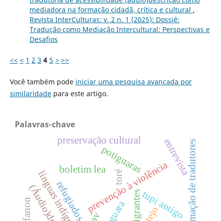
mediadora na formação cidadã, crítica e cultural
,
Revista InterCulturas: v. 2 n. 1 (2025): Dossiê:
Tradução como Mediação Intercultural: Perspectivas e
Desafios
<<
<
1
2
3
4
5
>
>>
Você também pode
iniciar uma pesquisa avançada por
similaridade
para este artigo.
Palavras-chave
preservação cultural
entrevista
formação de tradutores
potiguaras
prevenção à violência
boletim lea
línguas indígenas
toré
refugiados
(Áudio)descrição
tupi antigo
migrantes
potiguara
cotejo
tav