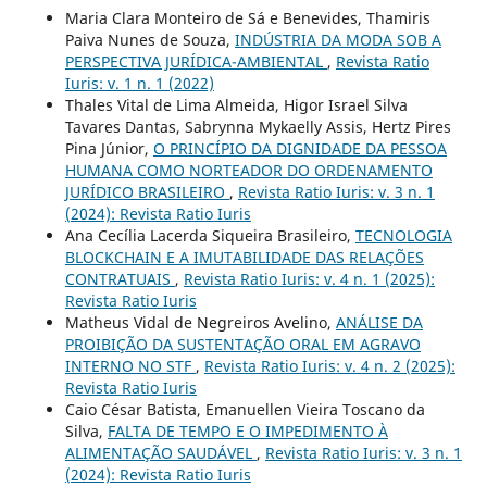
Maria Clara Monteiro de Sá e Benevides, Thamiris
Paiva Nunes de Souza,
INDÚSTRIA DA MODA SOB A
PERSPECTIVA JURÍDICA-AMBIENTAL
,
Revista Ratio
Iuris: v. 1 n. 1 (2022)
Thales Vital de Lima Almeida, Higor Israel Silva
Tavares Dantas, Sabrynna Mykaelly Assis, Hertz Pires
Pina Júnior,
O PRINCÍPIO DA DIGNIDADE DA PESSOA
HUMANA COMO NORTEADOR DO ORDENAMENTO
JURÍDICO BRASILEIRO
,
Revista Ratio Iuris: v. 3 n. 1
(2024): Revista Ratio Iuris
Ana Cecília Lacerda Siqueira Brasileiro,
TECNOLOGIA
BLOCKCHAIN E A IMUTABILIDADE DAS RELAÇÕES
CONTRATUAIS
,
Revista Ratio Iuris: v. 4 n. 1 (2025):
Revista Ratio Iuris
Matheus Vidal de Negreiros Avelino,
ANÁLISE DA
PROIBIÇÃO DA SUSTENTAÇÃO ORAL EM AGRAVO
INTERNO NO STF
,
Revista Ratio Iuris: v. 4 n. 2 (2025):
Revista Ratio Iuris
Caio César Batista, Emanuellen Vieira Toscano da
Silva,
FALTA DE TEMPO E O IMPEDIMENTO À
ALIMENTAÇÃO SAUDÁVEL
,
Revista Ratio Iuris: v. 3 n. 1
(2024): Revista Ratio Iuris