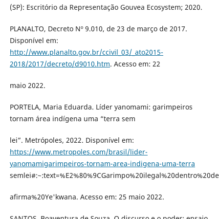
(SP): Escritório da Representação Gouvea Ecosystem; 2020.
PLANALTO, Decreto Nº 9.010, de 23 de março de 2017.
Disponível em:
http://www.planalto.gov.br/ccivil_03/_ato2015-
2018/2017/decreto/d9010.htm
. Acesso em: 22
maio 2022.
PORTELA, Maria Eduarda. Líder yanomami: garimpeiros
tornam área indígena uma “terra sem
lei”. Metrópoles, 2022. Disponível em:
https://www.metropoles.com/brasil/lider-
yanomamigarimpeiros-tornam-area-indigena-uma-terra
semlei#:~:text=%E2%80%9CGarimpo%20ilegal%20dentro%20
afirma%20Ye'kwana. Acesso em: 25 maio 2022.
SANTOS, Boaventura de Souza. O discurso e o poder: ensaio