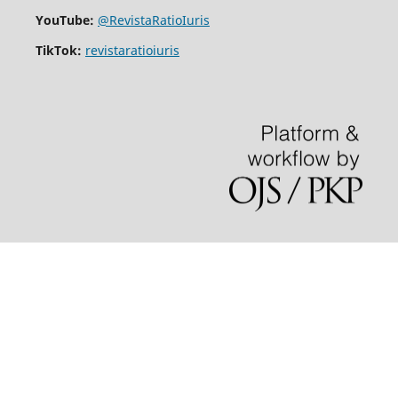
YouTube:
@RevistaRatioIuris
TikTok:
revistaratioiuris