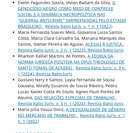
Evelin Fagundes Souza, Vívian Badaró da Silva,
O
GENOCÍDIO NEGRO COMO MEIO DE CONTROLE
SOCIAL E A DINÂMICA NECROPOLÍTICA NAS
“GUERRAS ANTICRIME” EMPREENDIDAS PELO ESTADO
BRASILEIRO
,
Revista Ratio Iuris: v. 1 n. 1 (2022)
Maria Fernanda Soares Melo, Giovanna Luiza Santos
Costa, Maria Clara Carvalho Sá, Mariana Marques dos
Santos, Itamar Pereira de Aguiar,
ACESSO À JUSTIÇA
,
Revista Ratio Iuris: v. 2 n. 1 (2023): Revista Ratio Iuris
Rhamon Kalliel Martins de Pontes,
A TEORIA DA
NORMA JURÍDICA POSITIVA NA OPUS THEOLOGICI DE
SANTO TOMÁS DE AQUINO
,
Revista Ratio Iuris: v. 3 n.
1 (2024): Revista Ratio Iuris
Gustavo Nery e Santos, Layla Fernanda de Sousa
Gouveia, Mirelly Susanne de Sousa Ribeiro, Pedro
Lucas Xavier Costa de Souto, Agnes Pauli Pontes de
Aquino,
DAS RELAÇÕES ESPECIAIS DE TRABALHO
,
Revista Ratio Iuris: v. 3 n. 1 (2024): Revista Ratio Iuris
Maria Júlia Souza Diniz,
A DESIGUALDADE DE GÊNERO
NO MERCADO DE TRABALHO:
,
Revista Ratio Iuris: v. 1
n. 1 (2022)