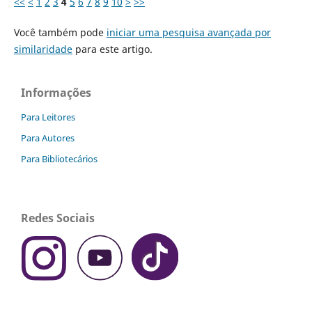
<<
<
1
2
3
4
5
6
7
8
9
10
>
>>
Você também pode
iniciar uma pesquisa avançada por
similaridade
para este artigo.
Informações
Para Leitores
Para Autores
Para Bibliotecários
Redes Sociais