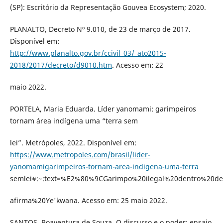
(SP): Escritório da Representação Gouvea Ecosystem; 2020.
PLANALTO, Decreto Nº 9.010, de 23 de março de 2017.
Disponível em:
http://www.planalto.gov.br/ccivil_03/_ato2015-
2018/2017/decreto/d9010.htm
. Acesso em: 22
maio 2022.
PORTELA, Maria Eduarda. Líder yanomami: garimpeiros
tornam área indígena uma “terra sem
lei”. Metrópoles, 2022. Disponível em:
https://www.metropoles.com/brasil/lider-
yanomamigarimpeiros-tornam-area-indigena-uma-terra
semlei#:~:text=%E2%80%9CGarimpo%20ilegal%20dentro%20
afirma%20Ye'kwana. Acesso em: 25 maio 2022.
SANTOS, Boaventura de Souza. O discurso e o poder: ensaio