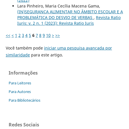
(2022)
Lara Pinheiro, Maria Cecília Macena Gama,
(IN)SEGURANÇA ALIMENTAR NO ÂMBITO ESCOLAR E A
PROBLEMÁTICA DO DESVIO DE VERBAS
,
Revista Ratio
Iuris: v. 2 n. 1 (2023): Revista Ratio Iuris
<<
<
1
2
3
4
5
6
7
8
9
10
>
>>
Você também pode
iniciar uma pesquisa avançada por
similaridade
para este artigo.
Informações
Para Leitores
Para Autores
Para Bibliotecários
Redes Sociais