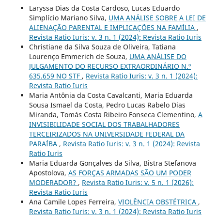
Laryssa Dias da Costa Cardoso, Lucas Eduardo
Simplício Mariano Silva,
UMA ANÁLISE SOBRE A LEI DE
ALIENAÇÃO PARENTAL E IMPLICAÇÕES NA FAMÍLIA
,
Revista Ratio Iuris: v. 3 n. 1 (2024): Revista Ratio Iuris
Christiane da Silva Souza de Oliveira, Tatiana
Lourenço Emmerich de Souza,
UMA ANÁLISE DO
JULGAMENTO DO RECURSO EXTRAORDINÁRIO N.º
635.659 NO STF
,
Revista Ratio Iuris: v. 3 n. 1 (2024):
Revista Ratio Iuris
Maria Antônia da Costa Cavalcanti, Maria Eduarda
Sousa Ismael da Costa, Pedro Lucas Rabelo Dias
Miranda, Tomás Costa Ribeiro Fonseca Clementino,
A
INVISIBILIDADE SOCIAL DOS TRABALHADORES
TERCEIRIZADOS NA UNIVERSIDADE FEDERAL DA
PARAÍBA
,
Revista Ratio Iuris: v. 3 n. 1 (2024): Revista
Ratio Iuris
Maria Eduarda Gonçalves da Silva, Bistra Stefanova
Apostolova,
AS FORÇAS ARMADAS SÃO UM PODER
MODERADOR?
,
Revista Ratio Iuris: v. 5 n. 1 (2026):
Revista Ratio Iuris
Ana Camile Lopes Ferreira,
VIOLÊNCIA OBSTÉTRICA
,
Revista Ratio Iuris: v. 3 n. 1 (2024): Revista Ratio Iuris