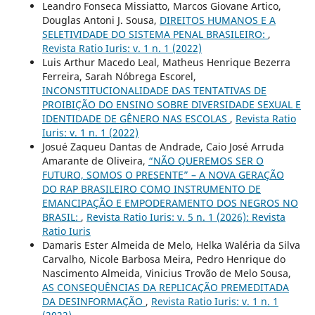
Leandro Fonseca Missiatto, Marcos Giovane Artico,
Douglas Antoni J. Sousa,
DIREITOS HUMANOS E A
SELETIVIDADE DO SISTEMA PENAL BRASILEIRO:
,
Revista Ratio Iuris: v. 1 n. 1 (2022)
Luis Arthur Macedo Leal, Matheus Henrique Bezerra
Ferreira, Sarah Nóbrega Escorel,
INCONSTITUCIONALIDADE DAS TENTATIVAS DE
PROIBIÇÃO DO ENSINO SOBRE DIVERSIDADE SEXUAL E
IDENTIDADE DE GÊNERO NAS ESCOLAS
,
Revista Ratio
Iuris: v. 1 n. 1 (2022)
Josué Zaqueu Dantas de Andrade, Caio José Arruda
Amarante de Oliveira,
“NÃO QUEREMOS SER O
FUTURO, SOMOS O PRESENTE” – A NOVA GERAÇÃO
DO RAP BRASILEIRO COMO INSTRUMENTO DE
EMANCIPAÇÃO E EMPODERAMENTO DOS NEGROS NO
BRASIL:
,
Revista Ratio Iuris: v. 5 n. 1 (2026): Revista
Ratio Iuris
Damaris Ester Almeida de Melo, Helka Waléria da Silva
Carvalho, Nicole Barbosa Meira, Pedro Henrique do
Nascimento Almeida, Vinicius Trovão de Melo Sousa,
AS CONSEQUÊNCIAS DA REPLICAÇÃO PREMEDITADA
DA DESINFORMAÇÃO
,
Revista Ratio Iuris: v. 1 n. 1