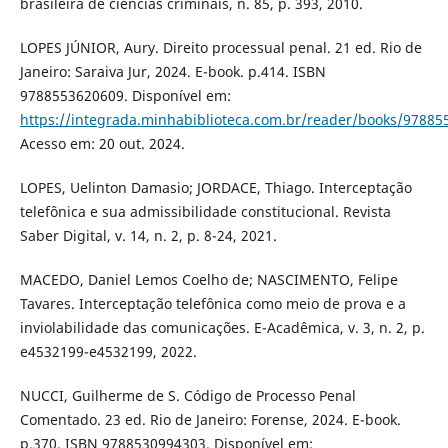
brasileira de ciências criminais, n. 85, p. 393, 2010.
LOPES JÚNIOR, Aury. Direito processual penal. 21 ed. Rio de
Janeiro: Saraiva Jur, 2024. E-book. p.414. ISBN
9788553620609. Disponível em:
https://integrada.minhabiblioteca.com.br/reader/books/97885
Acesso em: 20 out. 2024.
LOPES, Uelinton Damasio; JORDACE, Thiago. Interceptação
telefônica e sua admissibilidade constitucional. Revista
Saber Digital, v. 14, n. 2, p. 8-24, 2021.
MACEDO, Daniel Lemos Coelho de; NASCIMENTO, Felipe
Tavares. Interceptação telefônica como meio de prova e a
inviolabilidade das comunicações. E-Acadêmica, v. 3, n. 2, p.
e4532199-e4532199, 2022.
NUCCI, Guilherme de S. Código de Processo Penal
Comentado. 23 ed. Rio de Janeiro: Forense, 2024. E-book.
p.370. ISBN 9788530994303. Disponível em: