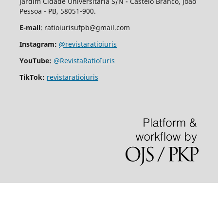
Jardim Cidade Universitária S/N - Castelo Branco, João
Pessoa - PB, 58051-900.
E-mail
: ratioiurisufpb@gmail.com
Instagram:
@revistaratioiuris
YouTube:
@RevistaRatioIuris
TikTok:
revistaratioiuris