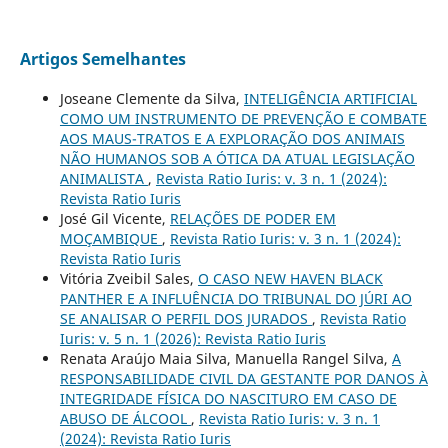
Artigos Semelhantes
Joseane Clemente da Silva,
INTELIGÊNCIA ARTIFICIAL
COMO UM INSTRUMENTO DE PREVENÇÃO E COMBATE
AOS MAUS-TRATOS E A EXPLORAÇÃO DOS ANIMAIS
NÃO HUMANOS SOB A ÓTICA DA ATUAL LEGISLAÇÃO
ANIMALISTA
,
Revista Ratio Iuris: v. 3 n. 1 (2024):
Revista Ratio Iuris
José Gil Vicente,
RELAÇÕES DE PODER EM
MOÇAMBIQUE
,
Revista Ratio Iuris: v. 3 n. 1 (2024):
Revista Ratio Iuris
Vitória Zveibil Sales,
O CASO NEW HAVEN BLACK
PANTHER E A INFLUÊNCIA DO TRIBUNAL DO JÚRI AO
SE ANALISAR O PERFIL DOS JURADOS
,
Revista Ratio
Iuris: v. 5 n. 1 (2026): Revista Ratio Iuris
Renata Araújo Maia Silva, Manuella Rangel Silva,
A
RESPONSABILIDADE CIVIL DA GESTANTE POR DANOS À
INTEGRIDADE FÍSICA DO NASCITURO EM CASO DE
ABUSO DE ÁLCOOL
,
Revista Ratio Iuris: v. 3 n. 1
(2024): Revista Ratio Iuris