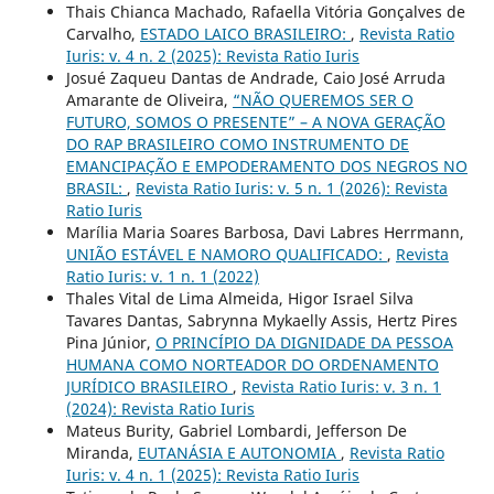
Thais Chianca Machado, Rafaella Vitória Gonçalves de
Carvalho,
ESTADO LAICO BRASILEIRO:
,
Revista Ratio
Iuris: v. 4 n. 2 (2025): Revista Ratio Iuris
Josué Zaqueu Dantas de Andrade, Caio José Arruda
Amarante de Oliveira,
“NÃO QUEREMOS SER O
FUTURO, SOMOS O PRESENTE” – A NOVA GERAÇÃO
DO RAP BRASILEIRO COMO INSTRUMENTO DE
EMANCIPAÇÃO E EMPODERAMENTO DOS NEGROS NO
BRASIL:
,
Revista Ratio Iuris: v. 5 n. 1 (2026): Revista
Ratio Iuris
Marília Maria Soares Barbosa, Davi Labres Herrmann,
UNIÃO ESTÁVEL E NAMORO QUALIFICADO:
,
Revista
Ratio Iuris: v. 1 n. 1 (2022)
Thales Vital de Lima Almeida, Higor Israel Silva
Tavares Dantas, Sabrynna Mykaelly Assis, Hertz Pires
Pina Júnior,
O PRINCÍPIO DA DIGNIDADE DA PESSOA
HUMANA COMO NORTEADOR DO ORDENAMENTO
JURÍDICO BRASILEIRO
,
Revista Ratio Iuris: v. 3 n. 1
(2024): Revista Ratio Iuris
Mateus Burity, Gabriel Lombardi, Jefferson De
Miranda,
EUTANÁSIA E AUTONOMIA
,
Revista Ratio
Iuris: v. 4 n. 1 (2025): Revista Ratio Iuris