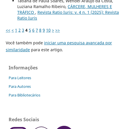
Tatiana de Paula Soares, Wendel Araújo da Costa,
Luziana Ramalho Ribeiro,
CÁRCERE, MULHERES E
TRÁFICO
,
Revista Ratio Iuris: v. 4 n. 1 (2025): Revista
Ratio Iuris
<<
<
1
2
3
4
5
6
7
8
9
10
>
>>
Você também pode
iniciar uma pesquisa avançada por
similaridade
para este artigo.
Informações
Para Leitores
Para Autores
Para Bibliotecários
Redes Sociais