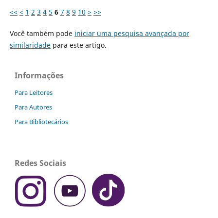
<<
<
1
2
3
4
5
6
7
8
9
10
>
>>
Você também pode
iniciar uma pesquisa avançada por
similaridade
para este artigo.
Informações
Para Leitores
Para Autores
Para Bibliotecários
Redes Sociais