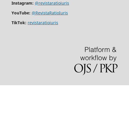
Instagram:
@revistaratioiuris
YouTube:
@RevistaRatioIuris
TikTok:
revistaratioiuris