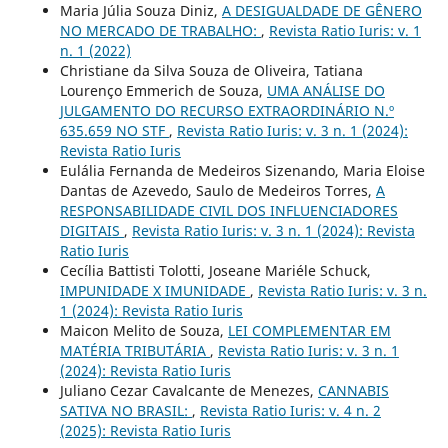
Maria Júlia Souza Diniz,
A DESIGUALDADE DE GÊNERO
NO MERCADO DE TRABALHO:
,
Revista Ratio Iuris: v. 1
n. 1 (2022)
Christiane da Silva Souza de Oliveira, Tatiana
Lourenço Emmerich de Souza,
UMA ANÁLISE DO
JULGAMENTO DO RECURSO EXTRAORDINÁRIO N.º
635.659 NO STF
,
Revista Ratio Iuris: v. 3 n. 1 (2024):
Revista Ratio Iuris
Eulália Fernanda de Medeiros Sizenando, Maria Eloise
Dantas de Azevedo, Saulo de Medeiros Torres,
A
RESPONSABILIDADE CIVIL DOS INFLUENCIADORES
DIGITAIS
,
Revista Ratio Iuris: v. 3 n. 1 (2024): Revista
Ratio Iuris
Cecília Battisti Tolotti, Joseane Mariéle Schuck,
IMPUNIDADE X IMUNIDADE
,
Revista Ratio Iuris: v. 3 n.
1 (2024): Revista Ratio Iuris
Maicon Melito de Souza,
LEI COMPLEMENTAR EM
MATÉRIA TRIBUTÁRIA
,
Revista Ratio Iuris: v. 3 n. 1
(2024): Revista Ratio Iuris
Juliano Cezar Cavalcante de Menezes,
CANNABIS
SATIVA NO BRASIL:
,
Revista Ratio Iuris: v. 4 n. 2
(2025): Revista Ratio Iuris