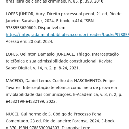
brasileira de ciências criminais, n. 85, p. 393, 2010.
LOPES JÚNIOR, Aury. Direito processual penal. 21 ed. Rio de
Janeiro: Saraiva Jur, 2024. E-book. p.414. ISBN
9788553620609. Disponível em:
https://integrada.minhabiblioteca.com.br/reader/books/97885
Acesso em: 20 out. 2024.
LOPES, Uelinton Damasio; JORDACE, Thiago. Interceptação
telefônica e sua admissibilidade constitucional. Revista
Saber Digital, v. 14, n. 2, p. 8-24, 2021.
MACEDO, Daniel Lemos Coelho de; NASCIMENTO, Felipe
Tavares. Interceptação telefônica como meio de prova e a
inviolabilidade das comunicações. E-Acadêmica, v. 3, n. 2, p.
e4532199-e4532199, 2022.
NUCCI, Guilherme de S. Código de Processo Penal
Comentado. 23 ed. Rio de Janeiro: Forense, 2024. E-book.
p.370. ISBN 9788530994303. Disponível em: