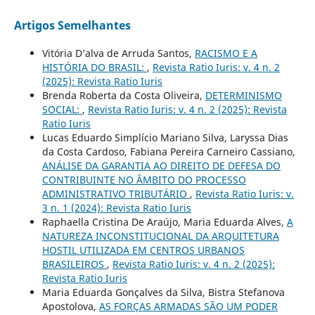
Artigos Semelhantes
Vitória D’alva de Arruda Santos,
RACISMO E A
HISTÓRIA DO BRASIL:
,
Revista Ratio Iuris: v. 4 n. 2
(2025): Revista Ratio Iuris
Brenda Roberta da Costa Oliveira,
DETERMINISMO
SOCIAL:
,
Revista Ratio Iuris: v. 4 n. 2 (2025): Revista
Ratio Iuris
Lucas Eduardo Simplício Mariano Silva, Laryssa Dias
da Costa Cardoso, Fabiana Pereira Carneiro Cassiano,
ANÁLISE DA GARANTIA AO DIREITO DE DEFESA DO
CONTRIBUINTE NO ÂMBITO DO PROCESSO
ADMINISTRATIVO TRIBUTÁRIO
,
Revista Ratio Iuris: v.
3 n. 1 (2024): Revista Ratio Iuris
Raphaella Cristina De Araújo, Maria Eduarda Alves,
A
NATUREZA INCONSTITUCIONAL DA ARQUITETURA
HOSTIL UTILIZADA EM CENTROS URBANOS
BRASILEIROS
,
Revista Ratio Iuris: v. 4 n. 2 (2025):
Revista Ratio Iuris
Maria Eduarda Gonçalves da Silva, Bistra Stefanova
Apostolova,
AS FORÇAS ARMADAS SÃO UM PODER