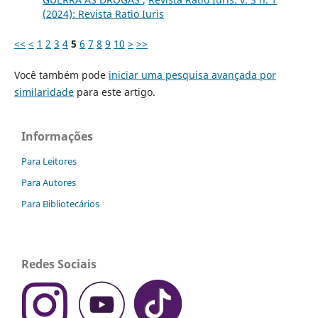
(2024): Revista Ratio Iuris
<<
<
1
2
3
4
5
6
7
8
9
10
>
>>
Você também pode
iniciar uma pesquisa avançada por
similaridade
para este artigo.
Informações
Para Leitores
Para Autores
Para Bibliotecários
Redes Sociais