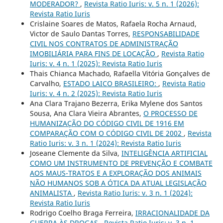
MODERADOR?
,
Revista Ratio Iuris: v. 5 n. 1 (2026):
Revista Ratio Iuris
Crislaine Soares de Matos, Rafaela Rocha Arnaud,
Victor de Saulo Dantas Torres,
RESPONSABILIDADE
CIVIL NOS CONTRATOS DE ADMINISTRAÇÃO
IMOBILIÁRIA PARA FINS DE LOCAÇÃO
,
Revista Ratio
Iuris: v. 4 n. 1 (2025): Revista Ratio Iuris
Thais Chianca Machado, Rafaella Vitória Gonçalves de
Carvalho,
ESTADO LAICO BRASILEIRO:
,
Revista Ratio
Iuris: v. 4 n. 2 (2025): Revista Ratio Iuris
Ana Clara Trajano Bezerra, Erika Mylene dos Santos
Sousa, Ana Clara Vieira Abrantes,
O PROCESSO DE
HUMANIZAÇÃO DO CÓDIGO CIVIL DE 1916 EM
COMPARAÇÃO COM O CÓDIGO CIVIL DE 2002
,
Revista
Ratio Iuris: v. 3 n. 1 (2024): Revista Ratio Iuris
Joseane Clemente da Silva,
INTELIGÊNCIA ARTIFICIAL
COMO UM INSTRUMENTO DE PREVENÇÃO E COMBATE
AOS MAUS-TRATOS E A EXPLORAÇÃO DOS ANIMAIS
NÃO HUMANOS SOB A ÓTICA DA ATUAL LEGISLAÇÃO
ANIMALISTA
,
Revista Ratio Iuris: v. 3 n. 1 (2024):
Revista Ratio Iuris
Rodrigo Coelho Braga Ferreira,
IRRACIONALIDADE DA
GUERRA ÀS DROGAS
,
Revista Ratio Iuris: v. 3 n. 1