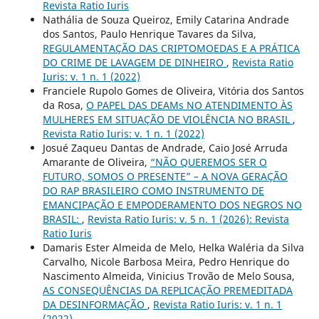
Revista Ratio Iuris
Nathália de Souza Queiroz, Emily Catarina Andrade
dos Santos, Paulo Henrique Tavares da Silva,
REGULAMENTAÇÃO DAS CRIPTOMOEDAS E A PRÁTICA
DO CRIME DE LAVAGEM DE DINHEIRO
,
Revista Ratio
Iuris: v. 1 n. 1 (2022)
Franciele Rupolo Gomes de Oliveira, Vitória dos Santos
da Rosa,
O PAPEL DAS DEAMs NO ATENDIMENTO ÀS
MULHERES EM SITUAÇÃO DE VIOLÊNCIA NO BRASIL
,
Revista Ratio Iuris: v. 1 n. 1 (2022)
Josué Zaqueu Dantas de Andrade, Caio José Arruda
Amarante de Oliveira,
“NÃO QUEREMOS SER O
FUTURO, SOMOS O PRESENTE” – A NOVA GERAÇÃO
DO RAP BRASILEIRO COMO INSTRUMENTO DE
EMANCIPAÇÃO E EMPODERAMENTO DOS NEGROS NO
BRASIL:
,
Revista Ratio Iuris: v. 5 n. 1 (2026): Revista
Ratio Iuris
Damaris Ester Almeida de Melo, Helka Waléria da Silva
Carvalho, Nicole Barbosa Meira, Pedro Henrique do
Nascimento Almeida, Vinicius Trovão de Melo Sousa,
AS CONSEQUÊNCIAS DA REPLICAÇÃO PREMEDITADA
DA DESINFORMAÇÃO
,
Revista Ratio Iuris: v. 1 n. 1
(2022)