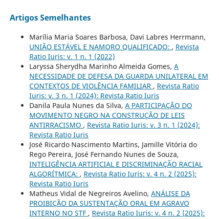
Artigos Semelhantes
Marília Maria Soares Barbosa, Davi Labres Herrmann,
UNIÃO ESTÁVEL E NAMORO QUALIFICADO:
,
Revista
Ratio Iuris: v. 1 n. 1 (2022)
Laryssa Sherydha Marinho Almeida Gomes,
A
NECESSIDADE DE DEFESA DA GUARDA UNILATERAL EM
CONTEXTOS DE VIOLÊNCIA FAMILIAR
,
Revista Ratio
Iuris: v. 3 n. 1 (2024): Revista Ratio Iuris
Danila Paula Nunes da Silva,
A PARTICIPAÇÃO DO
MOVIMENTO NEGRO NA CONSTRUÇÃO DE LEIS
ANTIRRACISMO
,
Revista Ratio Iuris: v. 3 n. 1 (2024):
Revista Ratio Iuris
José Ricardo Nascimento Martins, Jamille Vitória do
Rego Pereira, José Fernando Nunes de Souza,
INTELIGÊNCIA ARTIFICIAL E DISCRIMINAÇÃO RACIAL
ALGORÍTMICA:
,
Revista Ratio Iuris: v. 4 n. 2 (2025):
Revista Ratio Iuris
Matheus Vidal de Negreiros Avelino,
ANÁLISE DA
PROIBIÇÃO DA SUSTENTAÇÃO ORAL EM AGRAVO
INTERNO NO STF
,
Revista Ratio Iuris: v. 4 n. 2 (2025):