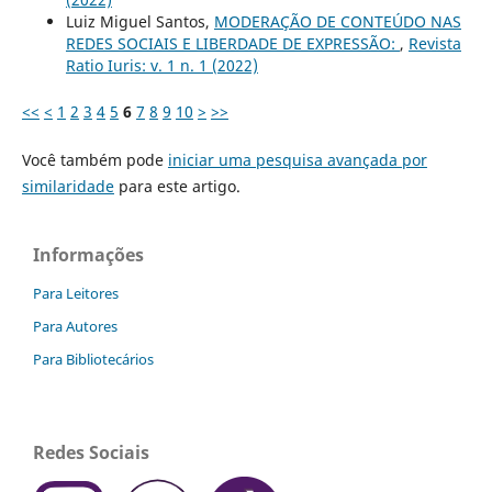
Luiz Miguel Santos,
MODERAÇÃO DE CONTEÚDO NAS
REDES SOCIAIS E LIBERDADE DE EXPRESSÃO:
,
Revista
Ratio Iuris: v. 1 n. 1 (2022)
<<
<
1
2
3
4
5
6
7
8
9
10
>
>>
Você também pode
iniciar uma pesquisa avançada por
similaridade
para este artigo.
Informações
Para Leitores
Para Autores
Para Bibliotecários
Redes Sociais