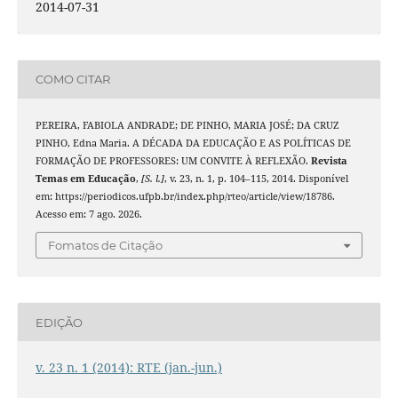
2014-07-31
COMO CITAR
PEREIRA, FABIOLA ANDRADE; DE PINHO, MARIA JOSÉ; DA CRUZ
PINHO, Edna Maria. A DÉCADA DA EDUCAÇÃO E AS POLÍTICAS DE
FORMAÇÃO DE PROFESSORES: UM CONVITE À REFLEXÃO.
Revista
Temas em Educação
,
[S. l.]
, v. 23, n. 1, p. 104–115, 2014. Disponível
em: https://periodicos.ufpb.br/index.php/rteo/article/view/18786.
Acesso em: 7 ago. 2026.
Fomatos de Citação
EDIÇÃO
v. 23 n. 1 (2014): RTE (jan.-jun.)