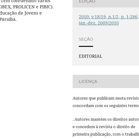
s". Tem coordenado vários
EDIÇÃO
ROBEX, PROLICEN e PIBIC).
ducação de Jovens e
2010: v.18/19, n.1/2, p. 1-286,
Paraíba.
jan.-dez. 2009/2010
SEÇÃO
EDITORIAL
LICENÇA
Autores que publicam nesta revist
concordam com os seguintes termo
. Autores mantém os direitos autor
e concedem à revista o direito de
primeira publicação, com o trabal