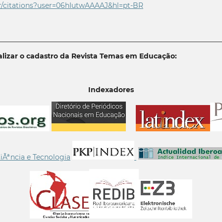
r/citations?user=06
hIutwAAAAJ&hl=pt-BR
________________________________________________________________
lizar o cadastro da Revista Temas em Educação:
Indexadores