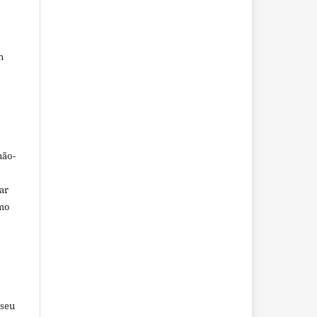
m
não-
car
omo
 seu