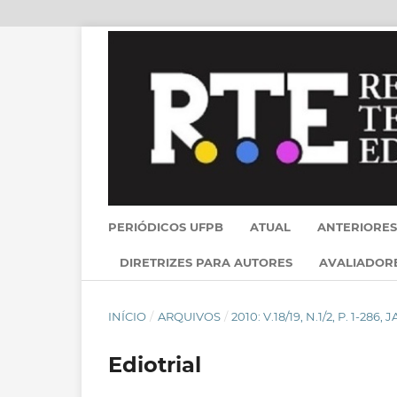
PERIÓDICOS UFPB
ATUAL
ANTERIORES
DIRETRIZES PARA AUTORES
AVALIADOR
INÍCIO
/
ARQUIVOS
/
2010: V.18/19, N.1/2, P. 1-286
Ediotrial