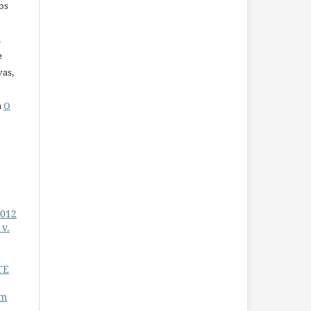
os
u
e
vas,
a
O
2012
v.
TE
em