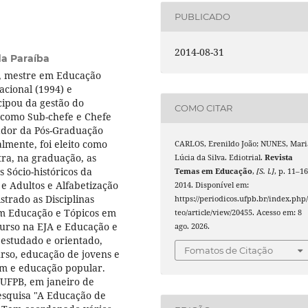
PUBLICADO
2014-08-31
da Paraíba
, mestre em Educação
acional (1994) e
cipou da gestão do
COMO CITAR
como Sub-chefe e Chefe
ador da Pós-Graduação
lmente, foi eleito como
CARLOS, Erenildo João; NUNES, Mari
ra, na graduação, as
Lúcia da Silva. Ediotrial.
Revista
 Sócio-históricos da
Temas em Educação
,
[S. l.]
, p. 11–16
 Adultos e Alfabetização
2014. Disponível em:
trado as Disciplinas
https://periodicos.ufpb.br/index.php/
 em Educação e Tópicos em
teo/article/view/20455. Acesso em: 8
curso na EJA e Educação e
ago. 2026.
estudado e orientado,
Fomatos de Citação
urso, educação de jovens e
gem e educação popular.
UFPB, em janeiro de
esquisa "A Educação de