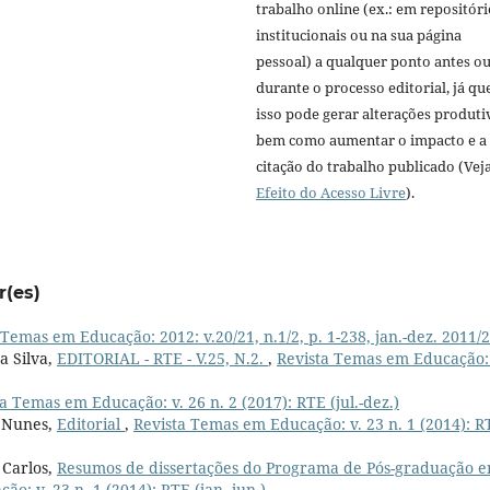
trabalho online (ex.: em repositóri
institucionais ou na sua página
pessoal) a qualquer ponto antes o
durante o processo editorial, já qu
isso pode gerar alterações produti
bem como aumentar o impacto e a
citação do trabalho publicado (Vej
Efeito do Acesso Livre
).
r(es)
 Temas em Educação: 2012: v.20/21, n.1/2, p. 1-238, jan.-dez. 2011/
a Silva,
EDITORIAL - RTE - V.25, N.2.
,
Revista Temas em Educação: 
a Temas em Educação: v. 26 n. 2 (2017): RTE (jul.-dez.)
a Nunes,
Editorial
,
Revista Temas em Educação: v. 23 n. 1 (2014): R
 Carlos,
Resumos de dissertações do Programa de Pós-graduação 
o: v. 23 n. 1 (2014): RTE (jan.-jun.)