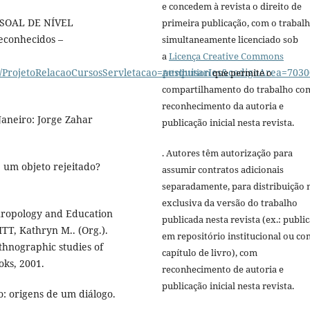
e concedem à revista o direito de
SOAL DE NÍVEL
primeira publicação, com o trabal
econhecidos –
simultaneamente licenciado sob
a
Licença Creative Commons
web/ProjetoRelacaoCursosServletacao=pesquisarIes&codigoAre
Attribution
que permite o
compartilhamento do trabalho co
reconhecimento da autoria e
Janeiro: Jorge Zahar
publicação inicial nesta revista.
. Autores têm autorização para
 um objeto rejeitado?
assumir contratos adicionais
separadamente, para distribuição 
exclusiva da versão do trabalho
ropology and Education
publicada nesta revista (ex.: publi
TT, Kathryn M.. (Org.).
em repositório institucional ou c
thnographic studies of
capítulo de livro), com
oks, 2001.
reconhecimento de autoria e
publicação inicial nesta revista.
: origens de um diálogo.