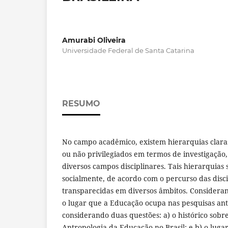
Amurabi Oliveira
Universidade Federal de Santa Catarina
RESUMO
No campo acadêmico, existem hierarquias claras
ou não privilegiados em termos de investigação, 
diversos campos disciplinares. Tais hierarquias 
socialmente, de acordo com o percurso das disc
transparecidas em diversos âmbitos. Considerand
o lugar que a Educação ocupa nas pesquisas antr
considerando duas questões: a) o histórico sobr
Antropologia da Educação no Brasil; e b) o lug