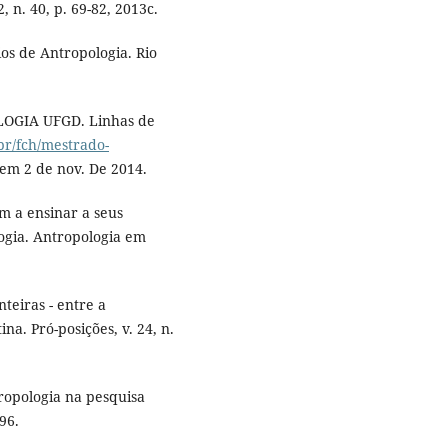
 n. 40, p. 69-82, 2013c.
os de Antropologia. Rio
GIA UFGD. Linhas de
br/fch/mestrado-
 em 2 de nov. De 2014.
êm a ensinar a seus
logia. Antropologia em
teiras - entre a
na. Pró-posições, v. 24, n.
ropologia na pesquisa
96.