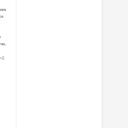
 seu
os
u
e
vas,
a
O