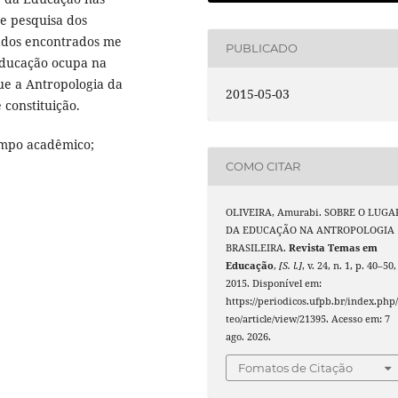
de pesquisa dos
ados encontrados me
PUBLICADO
educação ocupa na
ue a Antropologia da
2015-05-03
constituição.
ampo acadêmico;
COMO CITAR
OLIVEIRA, Amurabi. SOBRE O LUGA
DA EDUCAÇÃO NA ANTROPOLOGIA
BRASILEIRA.
Revista Temas em
Educação
,
[S. l.]
, v. 24, n. 1, p. 40–50,
2015. Disponível em:
https://periodicos.ufpb.br/index.php/
teo/article/view/21395. Acesso em: 7
ago. 2026.
Fomatos de Citação