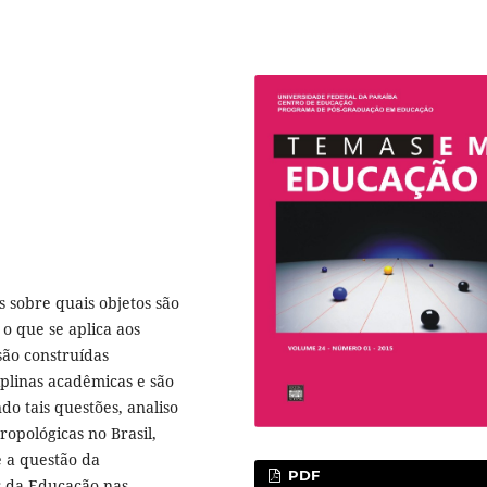
 sobre quais objetos são
o que se aplica aos
são construídas
iplinas acadêmicas e são
o tais questões, analiso
opológicas no Brasil,
e a questão da
PDF
ar da Educação nas