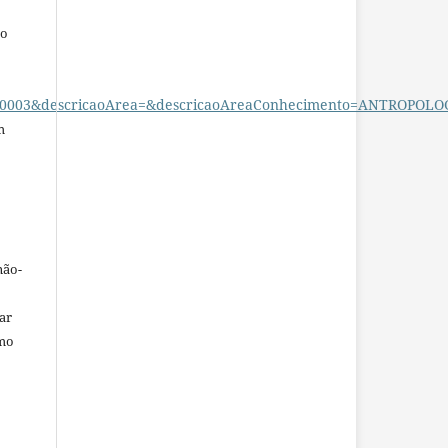
ho
a=70300003&descricaoArea=&descricaoAreaConhecimento=ANTRO
m
não-
car
omo