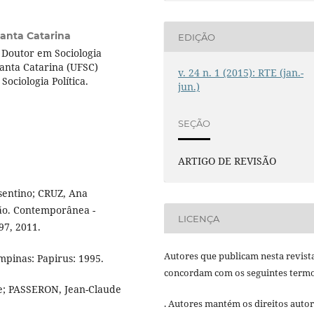
Santa Catarina
EDIÇÃO
 Doutor em Sociologia
santa Catarina (UFSC)
v. 24 n. 1 (2015): RTE (jan.-
ciologia Política.
jun.)
SEÇÃO
ARTIGO DE REVISÃO
entino; CRUZ, Ana
ção. Contemporânea -
LICENÇA
-97, 2011.
Autores que publicam nesta revist
mpinas: Papirus: 1995.
concordam com os seguintes termo
; PASSERON, Jean-Claude
. Autores mantém os direitos autor