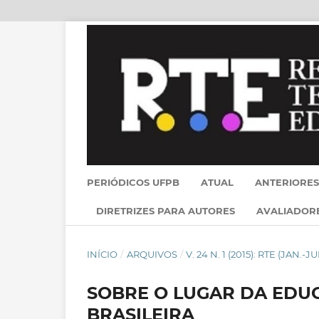
PERIÓDICOS UFPB
ATUAL
ANTERIORES
DIRETRIZES PARA AUTORES
AVALIADOR
INÍCIO
/
ARQUIVOS
/
V. 24 N. 1 (2015): RTE (JAN.-JU
SOBRE O LUGAR DA EDU
BRASILEIRA