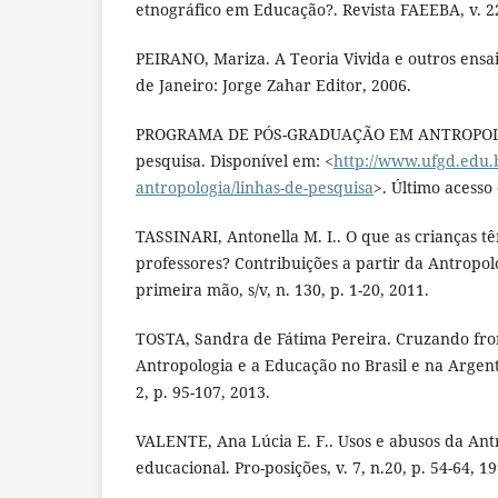
etnográfico em Educação?. Revista FAEEBA, v. 22,
PEIRANO, Mariza. A Teoria Vivida e outros ensai
de Janeiro: Jorge Zahar Editor, 2006.
PROGRAMA DE PÓS-GRADUAÇÃO EM ANTROPOLO
pesquisa. Disponível em: <
http://www.ufgd.edu.
antropologia/linhas-de-pesquisa
>. Último acesso
TASSINARI, Antonella M. I.. O que as crianças t
professores? Contribuições a partir da Antropo
primeira mão, s/v, n. 130, p. 1-20, 2011.
TOSTA, Sandra de Fátima Pereira. Cruzando fron
Antropologia e a Educação no Brasil e na Argenti
2, p. 95-107, 2013.
VALENTE, Ana Lúcia E. F.. Usos e abusos da Ant
educacional. Pro-posições, v. 7, n.20, p. 54-64, 19