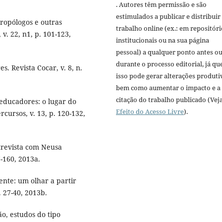
. Autores têm permissão e são
estimulados a publicar e distribuir
ropólogos e outras
trabalho online (ex.: em repositóri
v. 22, n1, p. 101-123,
institucionais ou na sua página
pessoal) a qualquer ponto antes o
durante o processo editorial, já qu
s. Revista Cocar, v. 8, n.
isso pode gerar alterações produti
bem como aumentar o impacto e a
citação do trabalho publicado (Vej
 educadores: o lugar do
Efeito do Acesso Livre
).
cursos, v. 13, p. 120-132,
ntrevista com Neusa
-160, 2013a.
ente: um olhar a partir
. 27-40, 2013b.
ão, estudos do tipo