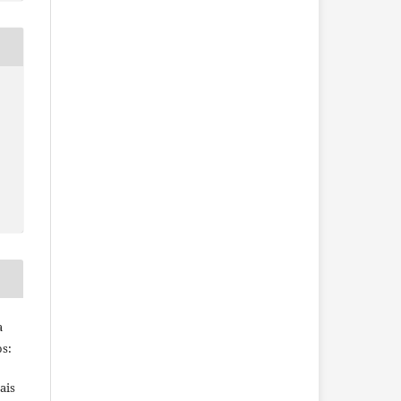
a
s:
ais