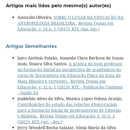
Artigos mais lidos pelo mesmo(s) autor(es)
Amurabi Oliveira,
SOBRE O LUGAR DA EDUCAÇÃO NA
ANTROPOLOGIA BRASILEIRA
,
Revista Temas em
Educação: v. 24 n. 1 (2015): RTE (jan.-jun.)
Artigos Semelhantes
Jairo Antônio Paixão, Amanda Clara Barbosa de Souza
Assis, Doiara Silva Santos,
A prática do bom professor
na formação inicial na perspectiva de acadêmicos do
curso de licenciatura em Educação Física da Zona da
Mata Mineira e vertentes
,
Revista Temas em
Educação: v. 32 n. 1 (2023): RTE - Publicação Contínua
- Qualis A4
Joaklebio Alves da Silva, Monica Lopes Folena Araújo,
Contribuições do estudo das relações étnico-raciais
para a formação inicial de professores/as de Ciências
e Biologia
,
Revista Temas em Educação: v. 31 n. 3
(2022): RTE (set. - dez.)
Jerry Wendell Rocha Salazar, Sônia Maria da Silva