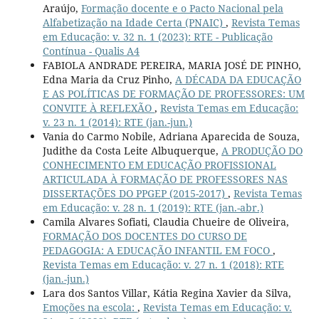
Araújo,
Formação docente e o Pacto Nacional pela
Alfabetização na Idade Certa (PNAIC)
,
Revista Temas
em Educação: v. 32 n. 1 (2023): RTE - Publicação
Contínua - Qualis A4
FABIOLA ANDRADE PEREIRA, MARIA JOSÉ DE PINHO,
Edna Maria da Cruz Pinho,
A DÉCADA DA EDUCAÇÃO
E AS POLÍTICAS DE FORMAÇÃO DE PROFESSORES: UM
CONVITE À REFLEXÃO
,
Revista Temas em Educação:
v. 23 n. 1 (2014): RTE (jan.-jun.)
Vania do Carmo Nobile, Adriana Aparecida de Souza,
Judithe da Costa Leite Albuquerque,
A PRODUÇÃO DO
CONHECIMENTO EM EDUCAÇÃO PROFISSIONAL
ARTICULADA À FORMAÇÃO DE PROFESSORES NAS
DISSERTAÇÕES DO PPGEP (2015-2017)
,
Revista Temas
em Educação: v. 28 n. 1 (2019): RTE (jan.-abr.)
Camila Alvares Sofiati, Claudia Chueire de Oliveira,
FORMAÇÃO DOS DOCENTES DO CURSO DE
PEDAGOGIA: A EDUCAÇÃO INFANTIL EM FOCO
,
Revista Temas em Educação: v. 27 n. 1 (2018): RTE
(jan.-jun.)
Lara dos Santos Villar, Kátia Regina Xavier da Silva,
Emoções na escola:
,
Revista Temas em Educação: v.