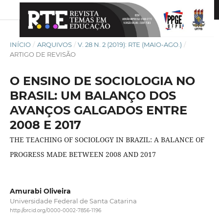
INÍCIO
/
ARQUIVOS
/
V. 28 N. 2 (2019): RTE (MAIO-AGO.)
/
ARTIGO DE REVISÃO
O ENSINO DE SOCIOLOGIA NO
BRASIL: UM BALANÇO DOS
AVANÇOS GALGADOS ENTRE
2008 E 2017
THE TEACHING OF SOCIOLOGY IN BRAZIL: A BALANCE OF
PROGRESS MADE BETWEEN 2008 AND 2017
Amurabi Oliveira
Universidade Federal de Santa Catarina
http://orcid.org/0000-0002-7856-1196