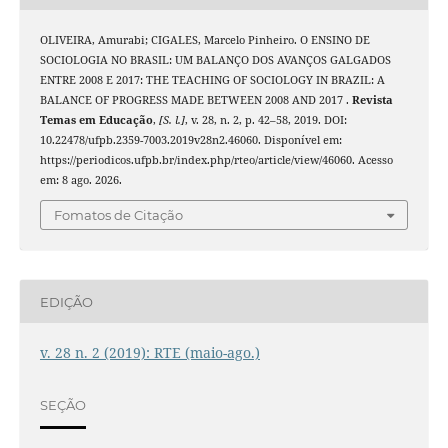
OLIVEIRA, Amurabi; CIGALES, Marcelo Pinheiro. O ENSINO DE
SOCIOLOGIA NO BRASIL: UM BALANÇO DOS AVANÇOS GALGADOS
ENTRE 2008 E 2017: THE TEACHING OF SOCIOLOGY IN BRAZIL: A
BALANCE OF PROGRESS MADE BETWEEN 2008 AND 2017 .
Revista
Temas em Educação
,
[S. l.]
, v. 28, n. 2, p. 42–58, 2019. DOI:
10.22478/ufpb.2359-7003.2019v28n2.46060. Disponível em:
https://periodicos.ufpb.br/index.php/rteo/article/view/46060. Acesso
em: 8 ago. 2026.
Fomatos de Citação
EDIÇÃO
v. 28 n. 2 (2019): RTE (maio-ago.)
SEÇÃO