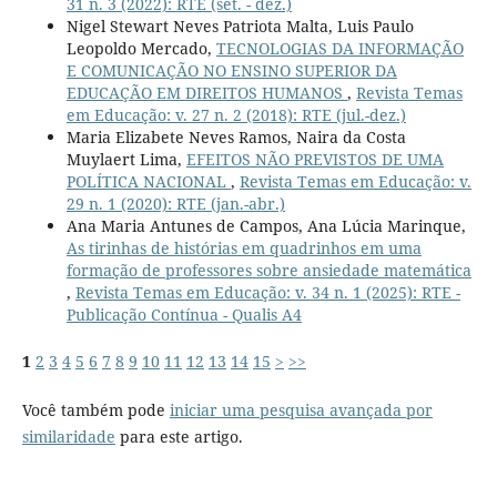
31 n. 3 (2022): RTE (set. - dez.)
Nigel Stewart Neves Patriota Malta, Luis Paulo
Leopoldo Mercado,
TECNOLOGIAS DA INFORMAÇÃO
E COMUNICAÇÃO NO ENSINO SUPERIOR DA
EDUCAÇÃO EM DIREITOS HUMANOS
,
Revista Temas
em Educação: v. 27 n. 2 (2018): RTE (jul.-dez.)
Maria Elizabete Neves Ramos, Naira da Costa
Muylaert Lima,
EFEITOS NÃO PREVISTOS DE UMA
POLÍTICA NACIONAL
,
Revista Temas em Educação: v.
29 n. 1 (2020): RTE (jan.-abr.)
Ana Maria Antunes de Campos, Ana Lúcia Marinque,
As tirinhas de histórias em quadrinhos em uma
formação de professores sobre ansiedade matemática
,
Revista Temas em Educação: v. 34 n. 1 (2025): RTE -
Publicação Contínua - Qualis A4
1
2
3
4
5
6
7
8
9
10
11
12
13
14
15
>
>>
Você também pode
iniciar uma pesquisa avançada por
similaridade
para este artigo.