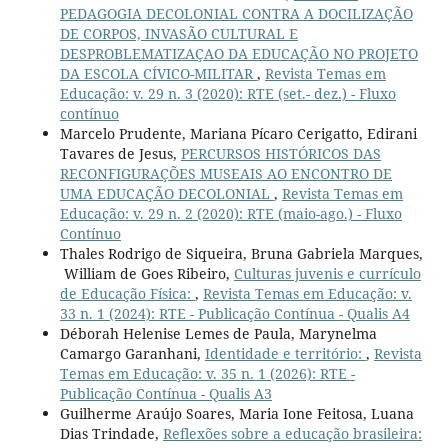
PEDAGOGIA DECOLONIAL CONTRA A DOCILIZAÇÃO
DE CORPOS, INVASÃO CULTURAL E
DESPROBLEMATIZAÇAO DA EDUCAÇÃO NO PROJETO
DA ESCOLA CÍVICO-MILITAR
,
Revista Temas em
Educação: v. 29 n. 3 (2020): RTE (set.- dez.) - Fluxo
contínuo
Marcelo Prudente, Mariana Pícaro Cerigatto, Edirani
Tavares de Jesus,
PERCURSOS HISTÓRICOS DAS
RECONFIGURAÇÕES MUSEAIS AO ENCONTRO DE
UMA EDUCAÇÃO DECOLONIAL
,
Revista Temas em
Educação: v. 29 n. 2 (2020): RTE (maio-ago.) - Fluxo
Contínuo
Thales Rodrigo de Siqueira, Bruna Gabriela Marques,
William de Goes Ribeiro,
Culturas juvenis e currículo
de Educação Física:
,
Revista Temas em Educação: v.
33 n. 1 (2024): RTE - Publicação Contínua - Qualis A4
Déborah Helenise Lemes de Paula, Marynelma
Camargo Garanhani,
Identidade e território:
,
Revista
Temas em Educação: v. 35 n. 1 (2026): RTE -
Publicação Contínua - Qualis A3
Guilherme Araújo Soares, Maria Ione Feitosa, Luana
Dias Trindade,
Reflexões sobre a educação brasileira: