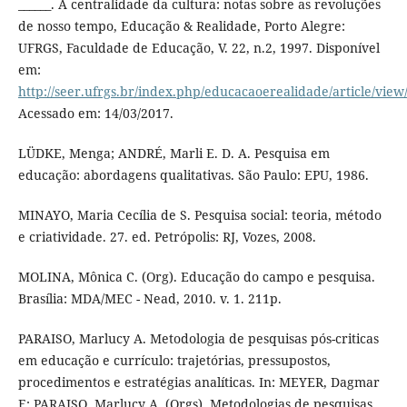
______. A centralidade da cultura: notas sobre as revoluções
de nosso tempo, Educação & Realidade, Porto Alegre:
UFRGS, Faculdade de Educação, V. 22, n.2, 1997. Disponível
em:
http://seer.ufrgs.br/index.php/educacaoerealidade/article/view
Acessado em: 14/03/2017.
LÜDKE, Menga; ANDRÉ, Marli E. D. A. Pesquisa em
educação: abordagens qualitativas. São Paulo: EPU, 1986.
MINAYO, Maria Cecília de S. Pesquisa social: teoria, método
e criatividade. 27. ed. Petrópolis: RJ, Vozes, 2008.
MOLINA, Mônica C. (Org). Educação do campo e pesquisa.
Brasília: MDA/MEC - Nead, 2010. v. 1. 211p.
PARAISO, Marlucy A. Metodologia de pesquisas pós-criticas
em educação e currículo: trajetórias, pressupostos,
procedimentos e estratégias analíticas. In: MEYER, Dagmar
E; PARAISO, Marlucy A. (Orgs). Metodologias de pesquisas