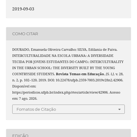
2019-09-03
COMO CITAR
DOURADO, Emanuela Oliveira Carvalho; SILVA, Edilania de Paiva.
INTERCULTURALIDADE NA ESCOLA URBANA: A DIVERSIDADE
TECIDA POR JOVENS ESTUDANTES DO CAMPO.: INTERCULTURALITY
IN THE URBAN SCHOOL: THE DIVERSITY BUILT BY THE YOUNG
COUNTRYSIDE STUDENTS.
Revista Temas em Educação
,
[S. l.]
, v. 28,
n. 2, p. 102–120, 2019. DOI: 10.22478/ufpb.2359-7003.2019v28n2.42906.
Disponível em:
https://periodicos.ufpb.br/index.php/rteo/article/view/42906. Acesso
em: 7 ago. 2026.
Fomatos de Citação
EDIÇÃO