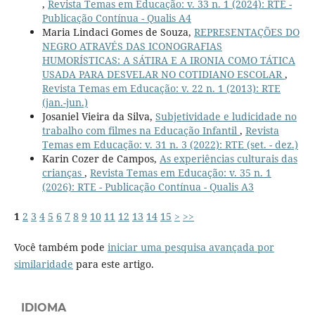
,
Revista Temas em Educação: v. 33 n. 1 (2024): RTE -
Publicação Contínua - Qualis A4
Maria Lindaci Gomes de Souza,
REPRESENTAÇÕES DO
NEGRO ATRAVÉS DAS ICONOGRAFIAS
HUMORÍSTICAS: A SÁTIRA E A IRONIA COMO TÁTICA
USADA PARA DESVELAR NO COTIDIANO ESCOLAR
,
Revista Temas em Educação: v. 22 n. 1 (2013): RTE
(jan.-jun.)
Josaniel Vieira da Silva,
Subjetividade e ludicidade no
trabalho com filmes na Educação Infantil
,
Revista
Temas em Educação: v. 31 n. 3 (2022): RTE (set. - dez.)
Karin Cozer de Campos,
As experiências culturais das
crianças
,
Revista Temas em Educação: v. 35 n. 1
(2026): RTE - Publicação Contínua - Qualis A3
1
2
3
4
5
6
7
8
9
10
11
12
13
14
15
>
>>
Você também pode
iniciar uma pesquisa avançada por
similaridade
para este artigo.
IDIOMA