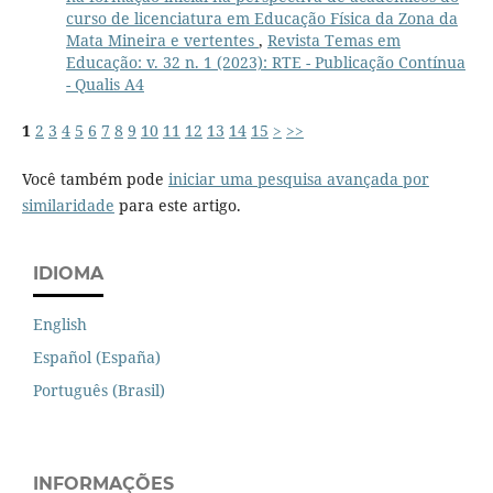
curso de licenciatura em Educação Física da Zona da
Mata Mineira e vertentes
,
Revista Temas em
Educação: v. 32 n. 1 (2023): RTE - Publicação Contínua
- Qualis A4
1
2
3
4
5
6
7
8
9
10
11
12
13
14
15
>
>>
Você também pode
iniciar uma pesquisa avançada por
similaridade
para este artigo.
IDIOMA
English
Español (España)
Português (Brasil)
INFORMAÇÕES