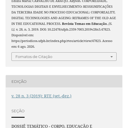
Edilza Maria; CARVALHO DE ARAÚJO, Allyson. CORPOREIDADE,
TECNOLOGIAS DIGITAIS E ENVELHECIMENTO: RESSIGNIFICAÇÕES
DA TERCEIRA IDADE NO PROCESSO EDUCACIONAL: CORPOREALITY,
DIGITAL TECHNOLOGIES AND AGEING: REFRAMES OF THE OLD AGE
IN THE EDUCATIONAL PROCESS.
Revista Temas em Educação
,
[S.
l.]
, v. 28, n. 3, 2019. DOI: 10.22478/ufpb.2359-7003.2019v28n3.47823.
Disponível em:
https://periodicos.ufpb.br/index.php/rteo/article/view/47823. Acesso
em: 6 ago. 2026.
Fomatos de Citação
EDIÇÃO
v. 28 n. 3 (2019): RTE (set.-dez.)
SEÇÃO
DOSSIÊ TEMÁTICO - CORPO, EDUCAÇÃO E