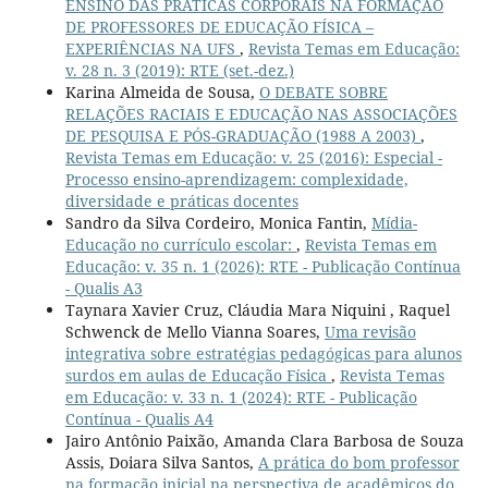
ENSINO DAS PRÁTICAS CORPORAIS NA FORMAÇÃO
DE PROFESSORES DE EDUCAÇÃO FÍSICA –
EXPERIÊNCIAS NA UFS
,
Revista Temas em Educação:
v. 28 n. 3 (2019): RTE (set.-dez.)
Karina Almeida de Sousa,
O DEBATE SOBRE
RELAÇÕES RACIAIS E EDUCAÇÃO NAS ASSOCIAÇÕES
DE PESQUISA E PÓS-GRADUAÇÃO (1988 A 2003)
,
Revista Temas em Educação: v. 25 (2016): Especial -
Processo ensino-aprendizagem: complexidade,
diversidade e práticas docentes
Sandro da Silva Cordeiro, Monica Fantin,
Mídia-
Educação no currículo escolar:
,
Revista Temas em
Educação: v. 35 n. 1 (2026): RTE - Publicação Contínua
- Qualis A3
Taynara Xavier Cruz, Cláudia Mara Niquini , Raquel
Schwenck de Mello Vianna Soares,
Uma revisão
integrativa sobre estratégias pedagógicas para alunos
surdos em aulas de Educação Física
,
Revista Temas
em Educação: v. 33 n. 1 (2024): RTE - Publicação
Contínua - Qualis A4
Jairo Antônio Paixão, Amanda Clara Barbosa de Souza
Assis, Doiara Silva Santos,
A prática do bom professor
na formação inicial na perspectiva de acadêmicos do