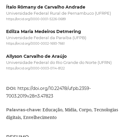
Ítalo Rômany de Carvalho Andrade
Universidade Federal Rural de Pernambuco (UFRPE)
https://orcid.org/0000-0001-5226-0689
Edilza Maria Medeiros Detmering
Universidade Federal da Paraíba (UFPB)
https://orcid.org/0000-0002-1693-7661
Allyson Carvalho de Araújo
Universidade Federal do Rio Grande do Norte (UFRN)
https://orcid.org/0000-0003-0114-8122
DOI:
https://doi.org/10.22478/ufpb.2359-
7003.2019v28n3.47823
Educação, Mídia, Corpo, Tecnologias
Palavras-chave:
digitais, Envelhecimento