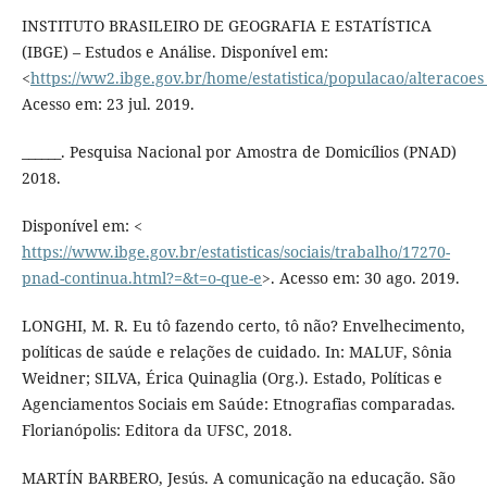
INSTITUTO BRASILEIRO DE GEOGRAFIA E ESTATÍSTICA
(IBGE) – Estudos e Análise. Disponível em:
<
https://ww2.ibge.gov.br/home/estatistica/populacao/alteracoe
Acesso em: 23 jul. 2019.
______. Pesquisa Nacional por Amostra de Domicílios (PNAD)
2018.
Disponível em: <
https://www.ibge.gov.br/estatisticas/sociais/trabalho/17270-
pnad-continua.html?=&t=o-que-e
>. Acesso em: 30 ago. 2019.
LONGHI, M. R. Eu tô fazendo certo, tô não? Envelhecimento,
políticas de saúde e relações de cuidado. In: MALUF, Sônia
Weidner; SILVA, Érica Quinaglia (Org.). Estado, Políticas e
Agenciamentos Sociais em Saúde: Etnografias comparadas.
Florianópolis: Editora da UFSC, 2018.
MARTÍN BARBERO, Jesús. A comunicação na educação. São