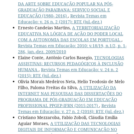
DA ARTE SOBRE EDUCAÇÃO POPULAR NA PÓS-
GRADUAÇÃO PARAIBANA: SERVIÇO SOCIAL E
EDUCAÇÃO (1980- 2016)
,
Revista Temas em
Educação: v. 26 n. 2 (2017): RTE (jul.-dez.)
Ernesto Candeias Martins,
A TERRITORIALIZAÇÃO
EDUCATIVA NA LÓGICA DE AÇÃO DO PODER LOCAL
COM A AUTONOMIA DAS ESCOLAS EM PORTUGAL
,
Revista Temas em Educação: 2010: v.18/19, n.1/2, p. 1-
286, jan.-dez. 2009/2010
Elaine Conte, Antônio Carlos Basegio,
TECNOLOGIAS
ASSISTIVAS: RECURSOS PEDAGÓGICOS À INCLUSÃO
HUMANA
,
Revista Temas em Educação: v. 24 n. 2
(2015): RTE (jul.-dez.)
Olivia Morais Medeiros Neta, Helio Teodosio de Melo
Filho, Paloma Freitas da Silva,
A UTILIZAÇÃO DA
INTERNET NAS PESQUISAS DAS DISSERTAÇÕES DO
PROGRAMA DE PÓS-GRADUAÇÃO EM EDUCAÇÃO
PROFISSIONAL PPGEP-IFRN (2015-2017)
,
Revista
Temas em Educação: v. 27 n. 2 (2018): RTE (jul.-dez.)
Cristiano Mezzaroba, Fabio Zoboli, Cláudia Emília
Aguiar Moraes,
A UTILIZAÇÃO DAS TECNOLOGIAS
DIGITAIS DE INFORMAÇÃO E COMUNICAÇÃO NO