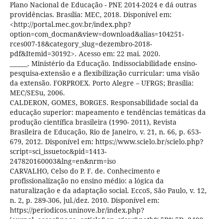
Plano Nacional de Educação - PNE 2014-2024 e dá outras
providências. Brasília: MEC, 2018. Disponível em:
<http://portal.mec.gov.br/index.php?
option=com_docman&view=download&alias=104251-
rces007-18&category_slug=dezembro-2018-
pdf&Itemid=30192>. Acesso em: 22 mai. 2020.
______. Ministério da Educação. Indissociabilidade ensino-
pesquisa-extensão e a flexibilização curricular: uma visão
da extensão. FORPROEX. Porto Alegre – UFRGS; Brasília:
MEC/SESu, 2006.
CALDERON, GOMES, BORGES. Responsabilidade social da
educação superior: mapeamento e tendências temáticas da
produção científica brasileira (1990- 2011), Revista
Brasileira de Educação, Rio de Janeiro, v. 21, n. 66, p. 653-
679, 2012. Disponível em: https://www.scielo.br/scielo.php?
script=sci_issuetoc&pid=1413-
247820160003&lng=en&nrm=iso
CARVALHO, Celso do P. F. de. Conhecimento e
profissionalização no ensino médio: a lógica da
naturalização e da adaptação social. EccoS, São Paulo, v. 12,
n. 2, p. 289-306, jul./dez. 2010. Disponível em:
https://periodicos.uninove.br/index.php?