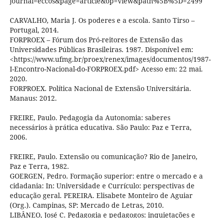
journal=eccos&page=article&op=view&path%5B%5D=2499
CARVALHO, Maria J. Os poderes e a escola. Santo Tirso –
Portugal, 2014.
FORPROEX – Fórum dos Pró-reitores de Extensão das
Universidades Públicas Brasileiras. 1987. Disponível em:
<https://www.ufmg.br/proex/renex/images/documentos/1987-
I-Encontro-Nacional-do-FORPROEX.pdf> Acesso em: 22 mai.
2020.
FORPROEX. Política Nacional de Extensão Universitária.
Manaus: 2012.
FREIRE, Paulo. Pedagogia da Autonomia: saberes
necessários à prática educativa. São Paulo: Paz e Terra,
2006.
FREIRE, Paulo. Extensão ou comunicação? Rio de Janeiro,
Paz e Terra, 1982.
GOERGEN, Pedro. Formação superior: entre o mercado e a
cidadania: In: Universidade e Currículo: perspectivas de
educação geral. PEREIRA. Elisabete Monteiro de Aguiar
(Org.). Campinas, SP: Mercado de Letras, 2010.
LIBÂNEO, José C. Pedagogia e pedagogos: inquietações e