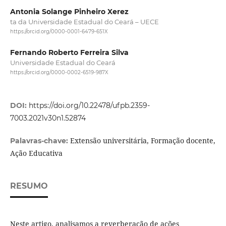
Antonia Solange Pinheiro Xerez
ta da Universidade Estadual do Ceará – UECE
https://orcid.org/0000-0001-6479-651X
Fernando Roberto Ferreira Silva
Universidade Estadual do Ceará
https://orcid.org/0000-0002-6519-987X
DOI:
https://doi.org/10.22478/ufpb.2359-
7003.2021v30n1.52874
Extensão universitária, Formação docente,
Palavras-chave:
Ação Educativa
RESUMO
Neste artigo, analisamos a reverberação de ações