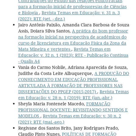
Contribuições do estudo das relações étnico-raciais
para a formação inicial de professores/as de Ciências
e Biologia
,
Revista Temas em Educação: v. 31 n. 3
(2022): RTE (set. - dez.)
Jairo Antônio Paixão, Amanda Clara Barbosa de Souza
Assis, Doiara Silva Santos,
A prática do bom professor
na formação inicial na perspectiva de acadêmicos do
curso de licenciatura em Educação Física da Zona da
Mata Mineira e vertentes
,
Revista Temas em
Educação: v. 32 n. 1 (2023): RTE - Publicação Contínua
- Qualis A4
Vania do Carmo Nobile, Adriana Aparecida de Souza,
Judithe da Costa Leite Albuquerque,
A PRODUÇÃO DO
CONHECIMENTO EM EDUCAÇÃO PROFISSIONAL
ARTICULADA À FORMAÇÃO DE PROFESSORES NAS
DISSERTAÇÕES DO PPGEP (2015-2017)
,
Revista Temas
em Educação: v. 28 n. 1 (2019): RTE (jan.-abr.)
Sheyla Maria Fontenele Macedo,
FORMAÇÃO
PROFISSIONAL DOCENTE: REVISITANDO SENTIDOS E
MODELOS
,
Revista Temas em Educação: v. 30 n. 2
(2021): RTE (mai.-ago.)
Regivane dos Santos Brito, Jany Rodrigues Prado,
Claudio Pinto Nunes,
POLÍTICAS DE FORMAÇÃO