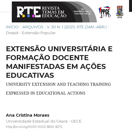
INÍCIO
/
ARQUIVOS
/
V. 30 N. 1 (2021): RTE (JAN.-ABR.)
/
Dossiê - Extensão Popular
EXTENSÃO UNIVERSITÁRIA E
FORMAÇÃO DOCENTE
MANIFESTADAS EM AÇÕES
EDUCATIVAS
UNIVERSITY EXTENSION AND TEACHING TRAINING
EXPRESSED IN EDUCATIONAL ACTIONS
Ana Cristina Moraes
Universidade Estadual do Ceará - UECE
http://orcid.org/0000-0002-8650-8272