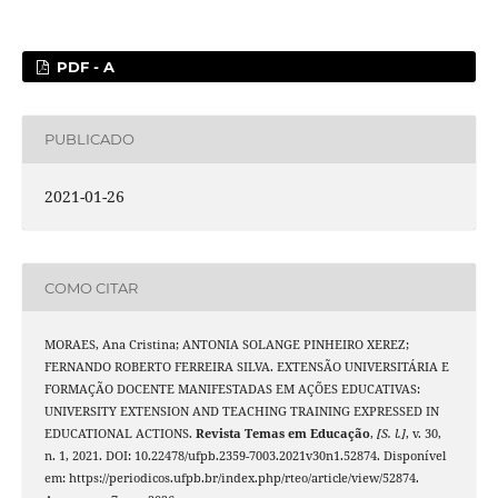
PDF - A
PUBLICADO
2021-01-26
COMO CITAR
MORAES, Ana Cristina; ANTONIA SOLANGE PINHEIRO XEREZ;
FERNANDO ROBERTO FERREIRA SILVA. EXTENSÃO UNIVERSITÁRIA E
FORMAÇÃO DOCENTE MANIFESTADAS EM AÇÕES EDUCATIVAS:
UNIVERSITY EXTENSION AND TEACHING TRAINING EXPRESSED IN
EDUCATIONAL ACTIONS.
Revista Temas em Educação
,
[S. l.]
, v. 30,
n. 1, 2021. DOI: 10.22478/ufpb.2359-7003.2021v30n1.52874. Disponível
em: https://periodicos.ufpb.br/index.php/rteo/article/view/52874.