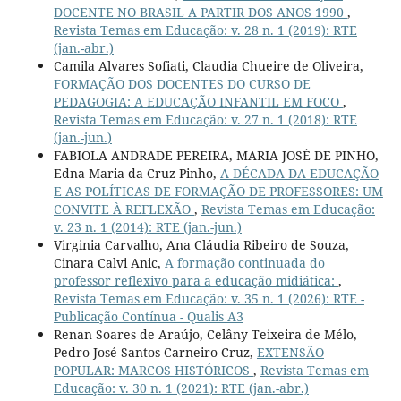
DOCENTE NO BRASIL A PARTIR DOS ANOS 1990
,
Revista Temas em Educação: v. 28 n. 1 (2019): RTE
(jan.-abr.)
Camila Alvares Sofiati, Claudia Chueire de Oliveira,
FORMAÇÃO DOS DOCENTES DO CURSO DE
PEDAGOGIA: A EDUCAÇÃO INFANTIL EM FOCO
,
Revista Temas em Educação: v. 27 n. 1 (2018): RTE
(jan.-jun.)
FABIOLA ANDRADE PEREIRA, MARIA JOSÉ DE PINHO,
Edna Maria da Cruz Pinho,
A DÉCADA DA EDUCAÇÃO
E AS POLÍTICAS DE FORMAÇÃO DE PROFESSORES: UM
CONVITE À REFLEXÃO
,
Revista Temas em Educação:
v. 23 n. 1 (2014): RTE (jan.-jun.)
Virginia Carvalho, Ana Cláudia Ribeiro de Souza,
Cinara Calvi Anic,
A formação continuada do
professor reflexivo para a educação midiática:
,
Revista Temas em Educação: v. 35 n. 1 (2026): RTE -
Publicação Contínua - Qualis A3
Renan Soares de Araújo, Celâny Teixeira de Mélo,
Pedro José Santos Carneiro Cruz,
EXTENSÃO
POPULAR: MARCOS HISTÓRICOS
,
Revista Temas em
Educação: v. 30 n. 1 (2021): RTE (jan.-abr.)