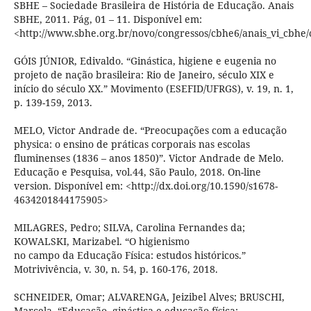
SBHE – Sociedade Brasileira de História de Educação. Anais
SBHE, 2011. Pág, 01 – 11. Disponível em:
<http://www.sbhe.org.br/novo/congressos/cbhe6/anais_vi_cbhe/
GÓIS JÚNIOR, Edivaldo. “Ginástica, higiene e eugenia no
projeto de nação brasileira: Rio de Janeiro, século XIX e
início do século XX.” Movimento (ESEFID/UFRGS), v. 19, n. 1,
p. 139-159, 2013.
MELO, Victor Andrade de. “Preocupações com a educação
physica: o ensino de práticas corporais nas escolas
fluminenses (1836 – anos 1850)”. Victor Andrade de Melo.
Educação e Pesquisa, vol.44, São Paulo, 2018. On-line
version. Disponível em: <http://dx.doi.org/10.1590/s1678-
4634201844175905>
MILAGRES, Pedro; SILVA, Carolina Fernandes da;
KOWALSKI, Marizabel. “O higienismo
no campo da Educação Física: estudos históricos.”
Motrivivência, v. 30, n. 54, p. 160-176, 2018.
SCHNEIDER, Omar; ALVARENGA, Jeizibel Alves; BRUSCHI,
Marcela. “Educação, ginástica e educação física: