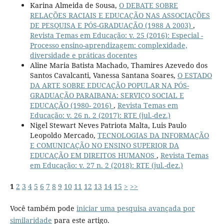
Karina Almeida de Sousa,
O DEBATE SOBRE
RELAÇÕES RACIAIS E EDUCAÇÃO NAS ASSOCIAÇÕES
DE PESQUISA E PÓS-GRADUAÇÃO (1988 A 2003)
,
Revista Temas em Educação: v. 25 (2016): Especial -
Processo ensino-aprendizagem: complexidade,
diversidade e práticas docentes
Aline Maria Batista Machado, Thamires Azevedo dos
Santos Cavalcanti, Vanessa Santana Soares,
O ESTADO
DA ARTE SOBRE EDUCAÇÃO POPULAR NA PÓS-
GRADUAÇÃO PARAIBANA: SERVIÇO SOCIAL E
EDUCAÇÃO (1980- 2016)
,
Revista Temas em
Educação: v. 26 n. 2 (2017): RTE (jul.-dez.)
Nigel Stewart Neves Patriota Malta, Luis Paulo
Leopoldo Mercado,
TECNOLOGIAS DA INFORMAÇÃO
E COMUNICAÇÃO NO ENSINO SUPERIOR DA
EDUCAÇÃO EM DIREITOS HUMANOS
,
Revista Temas
em Educação: v. 27 n. 2 (2018): RTE (jul.-dez.)
1
2
3
4
5
6
7
8
9
10
11
12
13
14
15
>
>>
Você também pode
iniciar uma pesquisa avançada por
similaridade
para este artigo.