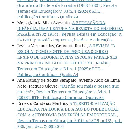
Grande do Norte e da Paraíba (1968-1980)
,
Revista
Temas em Educação: v. 33 n. 1 (2024): RTE -
Publicação Contínua - Qualis A4
Meryglaucia Silva Azevedo,
A EDUCAÇÃO DA
INFÂNCIA: UMA LEITURA NA REVISTA DO ENSINO DA
PARAÍBA (1932-1934)
,
Revista Temas em Educação: v.
24 (2015): Dossiê - Imprensa, história e educação
Jessica Vasconcelos, Genylton Rocha,
A REVISTA “A
ESCOLA" COMO FONTE DE PESQUISA SOBRE O
ENSINO DE GEOGRAFIA NAS ESCOLAS PARAENSES
NA PRIMEIRA METADE DO SÉCULO XX
,
Revista
Temas em Educação: v. 34 n. 1 (2025): RTE -
Publicação Contínua - Qualis A4
Ana Kamily de Souza Sampaio, Avelino Aldo de Lima
Neto, Jacques Gleyse,
“Eu não sou mais a pessoa que
eu era”:
,
Revista Temas em Educação: v. 34 n. 1
(2025): RTE - Publicação Contínua - Qualis A4
Ernesto Candeias Martins,
A TERRITORIALIZAÇÃO
EDUCATIVA NA LÓGICA DE AÇÃO DO PODER LOCAL
COM A AUTONOMIA DAS ESCOLAS EM PORTUGAL
,
Revista Temas em Educação: 2010: v.18/19, n.1/2, p. 1-
286, jan.-dez. 2009/2010