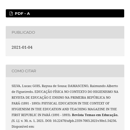
PDF - A
PUBLICADO
2021-01-04
COMO CITAR
SILVA, Lucas; GOIS, Rayssa de Sousa; DAMASCENO, Raimundo Alberto
de Figueiredo. EDUCAÇÃO FÍSICA NO CONTEXTO DO HIGIENISMO NA
REVISTA DE EDUCAÇÃO E ENSINO NA PRIMEIRA REPÚBLICA NO
PARÁ (1891 - 1893): PHYSICAL EDUCATION IN THE CONTEXT OF
HYGIENISM IN THE EDUCATION AND TEACHING MAGAZINE IN THE
FIRST REPUBLIC IN PARÁ (1891 - 1893).
Revista Temas em Educação
,
[S. l.]
, v. 30, n. 1, 2021. DOI: 10.22478/ufpb.2359-7003.2021v30n1.54256.
Disponível em: