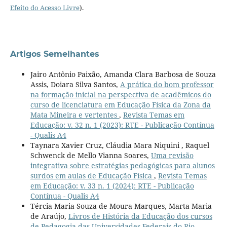
Efeito do Acesso Livre
).
Artigos Semelhantes
Jairo Antônio Paixão, Amanda Clara Barbosa de Souza
Assis, Doiara Silva Santos,
A prática do bom professor
na formação inicial na perspectiva de acadêmicos do
curso de licenciatura em Educação Física da Zona da
Mata Mineira e vertentes
,
Revista Temas em
Educação: v. 32 n. 1 (2023): RTE - Publicação Contínua
- Qualis A4
Taynara Xavier Cruz, Cláudia Mara Niquini , Raquel
Schwenck de Mello Vianna Soares,
Uma revisão
integrativa sobre estratégias pedagógicas para alunos
surdos em aulas de Educação Física
,
Revista Temas
em Educação: v. 33 n. 1 (2024): RTE - Publicação
Contínua - Qualis A4
Tércia Maria Souza de Moura Marques, Marta Maria
de Araújo,
Livros de História da Educação dos cursos
de Pedagogia das Universidades Federais do Rio