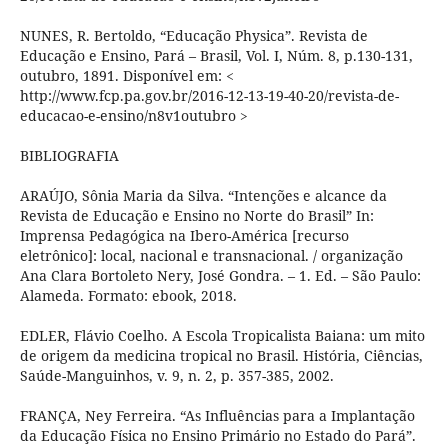
NUNES, R. Bertoldo, “Educação Physica”. Revista de
Educação e Ensino, Pará – Brasil, Vol. I, Núm. 8, p.130-131,
outubro, 1891. Disponível em: <
http://www.fcp.pa.gov.br/2016-12-13-19-40-20/revista-de-
educacao-e-ensino/n8v1outubro >
BIBLIOGRAFIA
ARAÚJO, Sônia Maria da Silva. “Intenções e alcance da
Revista de Educação e Ensino no Norte do Brasil” In:
Imprensa Pedagógica na Ibero-América [recurso
eletrônico]: local, nacional e transnacional. / organização
Ana Clara Bortoleto Nery, José Gondra. – 1. Ed. – São Paulo:
Alameda. Formato: ebook, 2018.
EDLER, Flávio Coelho. A Escola Tropicalista Baiana: um mito
de origem da medicina tropical no Brasil. História, Ciências,
Saúde-Manguinhos, v. 9, n. 2, p. 357-385, 2002.
FRANÇA, Ney Ferreira. “As Influências para a Implantação
da Educação Física no Ensino Primário no Estado do Pará”.