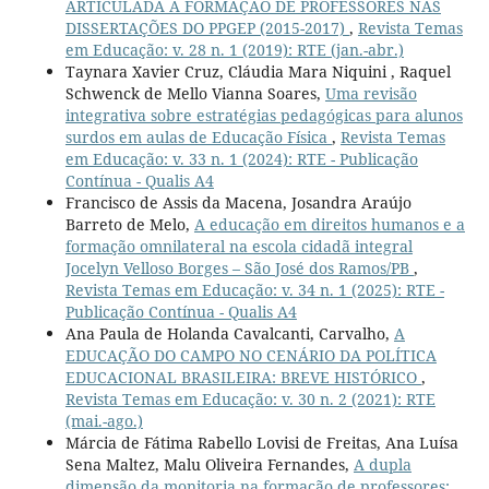
ARTICULADA À FORMAÇÃO DE PROFESSORES NAS
DISSERTAÇÕES DO PPGEP (2015-2017)
,
Revista Temas
em Educação: v. 28 n. 1 (2019): RTE (jan.-abr.)
Taynara Xavier Cruz, Cláudia Mara Niquini , Raquel
Schwenck de Mello Vianna Soares,
Uma revisão
integrativa sobre estratégias pedagógicas para alunos
surdos em aulas de Educação Física
,
Revista Temas
em Educação: v. 33 n. 1 (2024): RTE - Publicação
Contínua - Qualis A4
Francisco de Assis da Macena, Josandra Araújo
Barreto de Melo,
A educação em direitos humanos e a
formação omnilateral na escola cidadã integral
Jocelyn Velloso Borges – São José dos Ramos/PB
,
Revista Temas em Educação: v. 34 n. 1 (2025): RTE -
Publicação Contínua - Qualis A4
Ana Paula de Holanda Cavalcanti, Carvalho,
A
EDUCAÇÃO DO CAMPO NO CENÁRIO DA POLÍTICA
EDUCACIONAL BRASILEIRA: BREVE HISTÓRICO
,
Revista Temas em Educação: v. 30 n. 2 (2021): RTE
(mai.-ago.)
Márcia de Fátima Rabello Lovisi de Freitas, Ana Luísa
Sena Maltez, Malu Oliveira Fernandes,
A dupla
dimensão da monitoria na formação de professores: