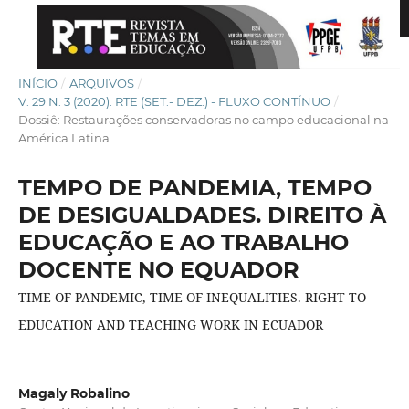
INÍCIO
/
ARQUIVOS
/
V. 29 N. 3 (2020): RTE (SET.- DEZ.) - FLUXO CONTÍNUO
/
Dossiê: Restaurações conservadoras no campo educacional na
América Latina
TEMPO DE PANDEMIA, TEMPO
DE DESIGUALDADES. DIREITO À
EDUCAÇÃO E AO TRABALHO
DOCENTE NO EQUADOR
TIME OF PANDEMIC, TIME OF INEQUALITIES. RIGHT TO
EDUCATION AND TEACHING WORK IN ECUADOR
Magaly Robalino