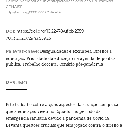
Centro Nacional de Investigaciones Sociales y Educativas,
CENAISE
https://orcid.org/0000-0003-2314-4245
DOI:
https://doi.org/10.22478/ufpb.2359-
7003.2020v29n3.55925
Desigualdades e exclusões, Direitos à
Palavras-chave:
educação, Prioridade da educação na agenda de política
pública, Trabalho docente, Cenário pós-pandemia
RESUMO
Este trabalho cobre alguns aspectos da situação complexa
que a educação viveu no Equador no período da
emergência sanitária devido à pandemia de Covid 19.
Levanta questões cruciais que têm jogado contra o direito à