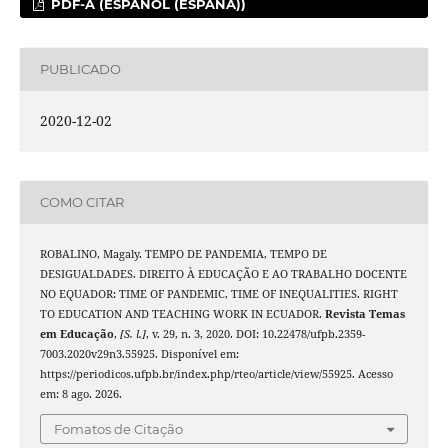
PDF-A (ESPAÑOL (ESPAÑA))
PUBLICADO
2020-12-02
COMO CITAR
ROBALINO, Magaly. TEMPO DE PANDEMIA, TEMPO DE
DESIGUALDADES. DIREITO À EDUCAÇÃO E AO TRABALHO DOCENTE
NO EQUADOR: TIME OF PANDEMIC, TIME OF INEQUALITIES. RIGHT
TO EDUCATION AND TEACHING WORK IN ECUADOR.
Revista Temas
em Educação
,
[S. l.]
, v. 29, n. 3, 2020. DOI: 10.22478/ufpb.2359-
7003.2020v29n3.55925. Disponível em:
https://periodicos.ufpb.br/index.php/rteo/article/view/55925. Acesso
em: 8 ago. 2026.
Fomatos de Citação