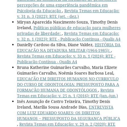
percepções de uma experiência pandêmica em
Psicologia da Educação
,
Revista Temas em Educação:
v. 31 n. 3 (2022): RTE (set. - dez.)
Miryan Aparecida Nascimento Souza, Timothy Denis
Ireland,
Políticas públicas de educação para mulheres
privadas de liberdade:
,
Revista Temas em Educação:
v. 32 n. 1 (2023): RTE - Publicação Contínua - Qualis A4
Danielly Cardoso da Silva, Diane Valdez,
HISTÓRIA DA
EDUCAÇÃO NA DITADURA MILITAR (1964-1985):
,
Revista Temas em Educação: v. 33 n. 1 (2024): RTE -
Publicação Contínua - Qualis A4
Bruna Katherine Guimarães Carvalho, Maria Elizete
Guimarães Carvalho, Noêmia Soares Barbosa Leal,
EDUCAÇÃO EM DIREITOS HUMANOS NO CURRICULO
DO CURSO DE ODONTOLOGIA: PRESSUPOSTO PARA A
FORMAÇÃO HUMANA DE ODONTÓLOGOS
,
Revista
Temas em Educação: v. 25 n. 1 (2016): RTE (jan.-jun.)
Inês Assunção de Castro Teixeira, Timothy Denis
Ireland, Marília Sousa Andrade Dias,
ENTREVISTA
COM LUIZ EDUARDO SOARES: OS DIREITOS
HUMANOS ‒ PRESSUPOSTO DA SEGURANÇA PÚBLICA
,
Revista Temas em Educação: v. 29 n. 2 (2020): RTE