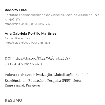
Rodolfo Elías
Facultad Latinoamericana de Ciencias Sociales: Asunción , N /
A (NA) , PY
https://orcid.org/0000-0001-6845-5237
Ana Gabriela Portillo Martínez
Serpaj Paraguay
https://orcid.org/0000-0001-9755-5536
DOI:
https://doi.org/10.22478/ufpb.2359-
7003.2020v29n3.55928
Privatização, Globalização, Fundo de
Palavras-chave:
Excelência em Educação e Pesquisa (FEEI), Setor
Empresarial, Paraguai
RESUMO