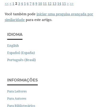
<<
<
1
2
3
4
5
6
7
8
9
10
11
12
13
14
15
>
>>
Você também pode
iniciar uma pesquisa avançada por
similaridade
para este artigo.
IDIOMA
English
Español (España)
Português (Brasil)
INFORMAÇÕES
Para Leitores
Para Autores
Para Bibliotecários