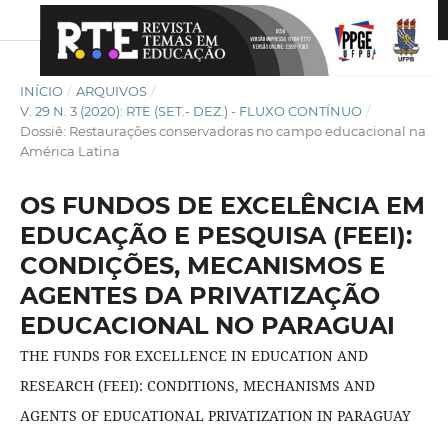
INÍCIO
/
ARQUIVOS
/
V. 29 N. 3 (2020): RTE (SET.- DEZ.) - FLUXO CONTÍNUO
/
Dossiê: Restaurações conservadoras no campo educacional na
América Latina
OS FUNDOS DE EXCELÊNCIA EM
EDUCAÇÃO E PESQUISA (FEEI):
CONDIÇÕES, MECANISMOS E
AGENTES DA PRIVATIZAÇÃO
EDUCACIONAL NO PARAGUAI
THE FUNDS FOR EXCELLENCE IN EDUCATION AND
RESEARCH (FEEI): CONDITIONS, MECHANISMS AND
AGENTS OF EDUCATIONAL PRIVATIZATION IN PARAGUAY