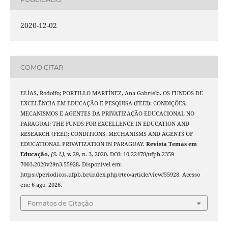
2020-12-02
COMO CITAR
ELÍAS, Rodolfo; PORTILLO MARTÍNEZ, Ana Gabriela. OS FUNDOS DE
EXCELÊNCIA EM EDUCAÇÃO E PESQUISA (FEEI): CONDIÇÕES,
MECANISMOS E AGENTES DA PRIVATIZAÇÃO EDUCACIONAL NO
PARAGUAI: THE FUNDS FOR EXCELLENCE IN EDUCATION AND
RESEARCH (FEEI): CONDITIONS, MECHANISMS AND AGENTS OF
EDUCATIONAL PRIVATIZATION IN PARAGUAY.
Revista Temas em
Educação
,
[S. l.]
, v. 29, n. 3, 2020. DOI: 10.22478/ufpb.2359-
7003.2020v29n3.55928. Disponível em:
https://periodicos.ufpb.br/index.php/rteo/article/view/55928. Acesso
em: 6 ago. 2026.
Fomatos de Citação