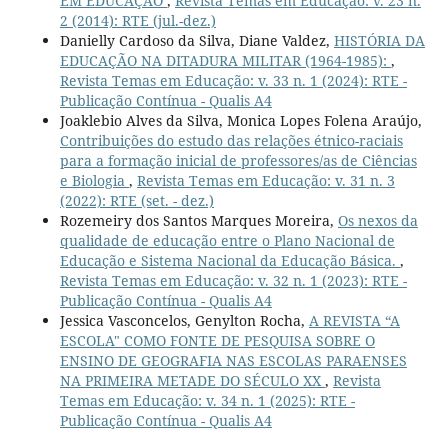
EM EDUCAÇÃO
,
Revista Temas em Educação: v. 23 n.
2 (2014): RTE (jul.-dez.)
Danielly Cardoso da Silva, Diane Valdez,
HISTÓRIA DA
EDUCAÇÃO NA DITADURA MILITAR (1964-1985):
,
Revista Temas em Educação: v. 33 n. 1 (2024): RTE -
Publicação Contínua - Qualis A4
Joaklebio Alves da Silva, Monica Lopes Folena Araújo,
Contribuições do estudo das relações étnico-raciais
para a formação inicial de professores/as de Ciências
e Biologia
,
Revista Temas em Educação: v. 31 n. 3
(2022): RTE (set. - dez.)
Rozemeiry dos Santos Marques Moreira,
Os nexos da
qualidade de educação entre o Plano Nacional de
Educação e Sistema Nacional da Educação Básica.
,
Revista Temas em Educação: v. 32 n. 1 (2023): RTE -
Publicação Contínua - Qualis A4
Jessica Vasconcelos, Genylton Rocha,
A REVISTA “A
ESCOLA" COMO FONTE DE PESQUISA SOBRE O
ENSINO DE GEOGRAFIA NAS ESCOLAS PARAENSES
NA PRIMEIRA METADE DO SÉCULO XX
,
Revista
Temas em Educação: v. 34 n. 1 (2025): RTE -
Publicação Contínua - Qualis A4