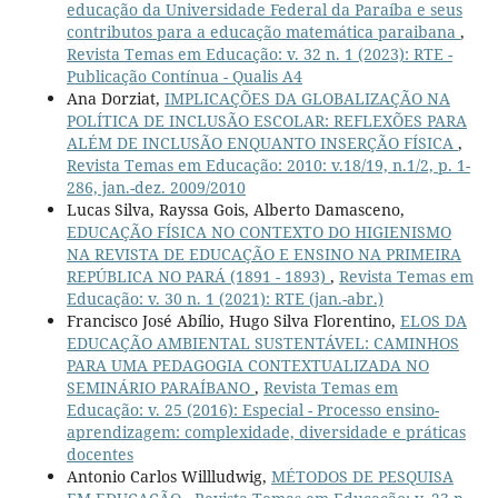
educação da Universidade Federal da Paraíba e seus
contributos para a educação matemática paraibana
,
Revista Temas em Educação: v. 32 n. 1 (2023): RTE -
Publicação Contínua - Qualis A4
Ana Dorziat,
IMPLICAÇÕES DA GLOBALIZAÇÃO NA
POLÍTICA DE INCLUSÃO ESCOLAR: REFLEXÕES PARA
ALÉM DE INCLUSÃO ENQUANTO INSERÇÃO FÍSICA
,
Revista Temas em Educação: 2010: v.18/19, n.1/2, p. 1-
286, jan.-dez. 2009/2010
Lucas Silva, Rayssa Gois, Alberto Damasceno,
EDUCAÇÃO FÍSICA NO CONTEXTO DO HIGIENISMO
NA REVISTA DE EDUCAÇÃO E ENSINO NA PRIMEIRA
REPÚBLICA NO PARÁ (1891 - 1893)
,
Revista Temas em
Educação: v. 30 n. 1 (2021): RTE (jan.-abr.)
Francisco José Abílio, Hugo Silva Florentino,
ELOS DA
EDUCAÇÃO AMBIENTAL SUSTENTÁVEL: CAMINHOS
PARA UMA PEDAGOGIA CONTEXTUALIZADA NO
SEMINÁRIO PARAÍBANO
,
Revista Temas em
Educação: v. 25 (2016): Especial - Processo ensino-
aprendizagem: complexidade, diversidade e práticas
docentes
Antonio Carlos Willludwig,
MÉTODOS DE PESQUISA