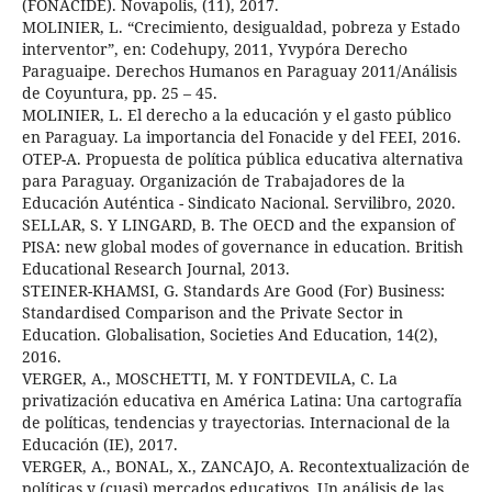
(FONACIDE). Novapolis, (11), 2017.
MOLINIER, L. “Crecimiento, desigualdad, pobreza y Estado
interventor”, en: Codehupy, 2011, Yvypóra Derecho
Paraguaipe. Derechos Humanos en Paraguay 2011/Análisis
de Coyuntura, pp. 25 – 45.
MOLINIER, L. El derecho a la educación y el gasto público
en Paraguay. La importancia del Fonacide y del FEEI, 2016.
OTEP-A. Propuesta de política pública educativa alternativa
para Paraguay. Organización de Trabajadores de la
Educación Auténtica - Sindicato Nacional. Servilibro, 2020.
SELLAR, S. Y LINGARD, B. The OECD and the expansion of
PISA: new global modes of governance in education. British
Educational Research Journal, 2013.
STEINER-KHAMSI, G. Standards Are Good (For) Business:
Standardised Comparison and the Private Sector in
Education. Globalisation, Societies And Education, 14(2),
2016.
VERGER, A., MOSCHETTI, M. Y FONTDEVILA, C. La
privatización educativa en América Latina: Una cartografía
de políticas, tendencias y trayectorias. Internacional de la
Educación (IE), 2017.
VERGER, A., BONAL, X., ZANCAJO, A. Recontextualización de
políticas y (cuasi) mercados educativos. Un análisis de las