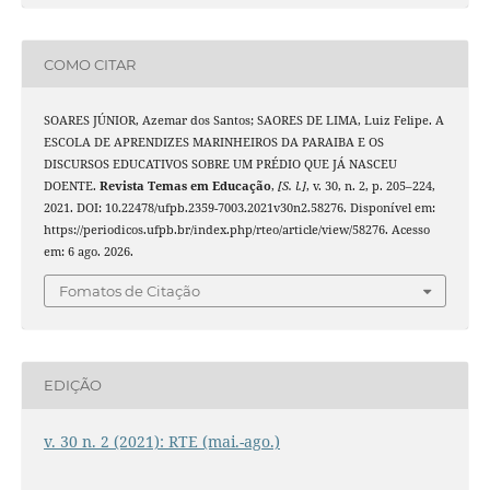
COMO CITAR
SOARES JÚNIOR, Azemar dos Santos; SAORES DE LIMA, Luiz Felipe. A
ESCOLA DE APRENDIZES MARINHEIROS DA PARAIBA E OS
DISCURSOS EDUCATIVOS SOBRE UM PRÉDIO QUE JÁ NASCEU
DOENTE.
Revista Temas em Educação
,
[S. l.]
, v. 30, n. 2, p. 205–224,
2021. DOI: 10.22478/ufpb.2359-7003.2021v30n2.58276. Disponível em:
https://periodicos.ufpb.br/index.php/rteo/article/view/58276. Acesso
em: 6 ago. 2026.
Fomatos de Citação
EDIÇÃO
v. 30 n. 2 (2021): RTE (mai.-ago.)