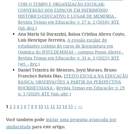
COM O TEMPO E ORGANIZAÇÃO ESCOLAR:
CONVERSÃO DOS ESPAÇOS EM PATRIMÓNIO
HISTÓRICO-EDUCATIVO E LUGAR DE MEMÓRIA
,
Revista Temas em Educação: v. 27 n. 2 (2018): RTE
(jul.-dez.)
Ana Maria Sá Durazzini, Raissa Cristina Abreu Couto,
Luís Henrique Ferreira,
A evasão escolar de
estudantes cotistas do curso de licenciatura em
Química do IFSULDEMINAS – campus Pouso Alegre
,
Revista Temas em Educação: v. 31 n. 3 (2022): RTE
(set. - dez.)
Daniel Teixeira de Menezes, Joysi Moraes, Bruno
Francisco Batista Dias,
EFEITO ESCOLA NA EDUCAÇÃO
BÁSICA: OBSERVAÇÕES A PARTIR DA PERSPECTIVA
BOURDIEUSIANA
,
Revista Temas em Educação: v. 29
n. 1 (2020): RTE (jan.-abr.)
1
2
3
4
5
6
7
8
9
10
11
12
13
14
15
>
>>
Você também pode
iniciar uma pesquisa avançada por
similaridade
para este artigo.