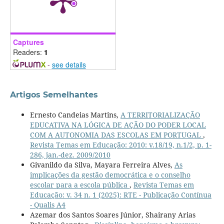
Captures
Readers:
1
-
see details
Artigos Semelhantes
Ernesto Candeias Martins,
A TERRITORIALIZAÇÃO
EDUCATIVA NA LÓGICA DE AÇÃO DO PODER LOCAL
COM A AUTONOMIA DAS ESCOLAS EM PORTUGAL
,
Revista Temas em Educação: 2010: v.18/19, n.1/2, p. 1-
286, jan.-dez. 2009/2010
Givanildo da Silva, Mayara Ferreira Alves,
As
implicações da gestão democrática e o conselho
escolar para a escola pública
,
Revista Temas em
Educação: v. 34 n. 1 (2025): RTE - Publicação Contínua
- Qualis A4
Azemar dos Santos Soares Júnior, Shairany Arias