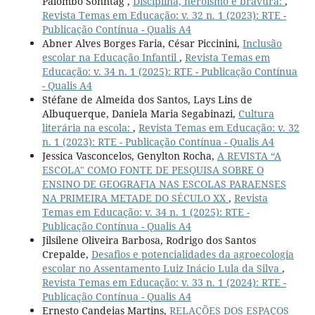
Palombo Sonntag ,
Disciplina, heroísmo e bravura:
,
Revista Temas em Educação: v. 32 n. 1 (2023): RTE -
Publicação Contínua - Qualis A4
Abner Alves Borges Faria, César Piccinini,
Inclusão
escolar na Educação Infantil
,
Revista Temas em
Educação: v. 34 n. 1 (2025): RTE - Publicação Contínua
- Qualis A4
Stéfane de Almeida dos Santos, Lays Lins de
Albuquerque, Daniela Maria Segabinazi,
Cultura
literária na escola:
,
Revista Temas em Educação: v. 32
n. 1 (2023): RTE - Publicação Contínua - Qualis A4
Jessica Vasconcelos, Genylton Rocha,
A REVISTA “A
ESCOLA" COMO FONTE DE PESQUISA SOBRE O
ENSINO DE GEOGRAFIA NAS ESCOLAS PARAENSES
NA PRIMEIRA METADE DO SÉCULO XX
,
Revista
Temas em Educação: v. 34 n. 1 (2025): RTE -
Publicação Contínua - Qualis A4
Jilsilene Oliveira Barbosa, Rodrigo dos Santos
Crepalde,
Desafios e potencialidades da agroecologia
escolar no Assentamento Luiz Inácio Lula da Silva
,
Revista Temas em Educação: v. 33 n. 1 (2024): RTE -
Publicação Contínua - Qualis A4
Ernesto Candeias Martins,
RELAÇÕES DOS ESPAÇOS