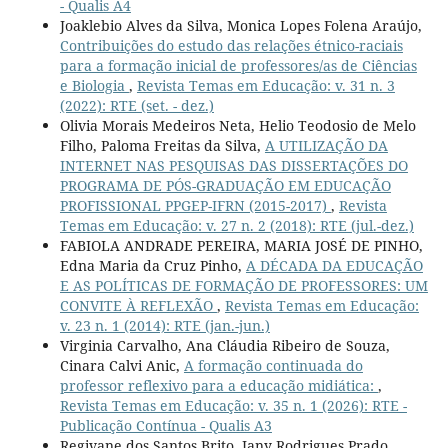
- Qualis A4
Joaklebio Alves da Silva, Monica Lopes Folena Araújo,
Contribuições do estudo das relações étnico-raciais
para a formação inicial de professores/as de Ciências
e Biologia
,
Revista Temas em Educação: v. 31 n. 3
(2022): RTE (set. - dez.)
Olivia Morais Medeiros Neta, Helio Teodosio de Melo
Filho, Paloma Freitas da Silva,
A UTILIZAÇÃO DA
INTERNET NAS PESQUISAS DAS DISSERTAÇÕES DO
PROGRAMA DE PÓS-GRADUAÇÃO EM EDUCAÇÃO
PROFISSIONAL PPGEP-IFRN (2015-2017)
,
Revista
Temas em Educação: v. 27 n. 2 (2018): RTE (jul.-dez.)
FABIOLA ANDRADE PEREIRA, MARIA JOSÉ DE PINHO,
Edna Maria da Cruz Pinho,
A DÉCADA DA EDUCAÇÃO
E AS POLÍTICAS DE FORMAÇÃO DE PROFESSORES: UM
CONVITE À REFLEXÃO
,
Revista Temas em Educação:
v. 23 n. 1 (2014): RTE (jan.-jun.)
Virginia Carvalho, Ana Cláudia Ribeiro de Souza,
Cinara Calvi Anic,
A formação continuada do
professor reflexivo para a educação midiática:
,
Revista Temas em Educação: v. 35 n. 1 (2026): RTE -
Publicação Contínua - Qualis A3
Regivane dos Santos Brito, Jany Rodrigues Prado,