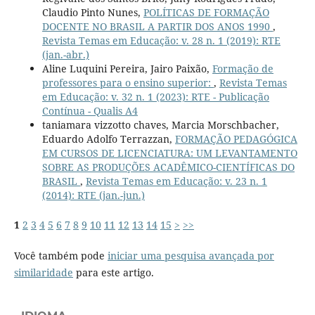
Claudio Pinto Nunes,
POLÍTICAS DE FORMAÇÃO
DOCENTE NO BRASIL A PARTIR DOS ANOS 1990
,
Revista Temas em Educação: v. 28 n. 1 (2019): RTE
(jan.-abr.)
Aline Luquini Pereira, Jairo Paixão,
Formação de
professores para o ensino superior:
,
Revista Temas
em Educação: v. 32 n. 1 (2023): RTE - Publicação
Contínua - Qualis A4
taniamara vizzotto chaves, Marcia Morschbacher,
Eduardo Adolfo Terrazzan,
FORMAÇÃO PEDAGÓGICA
EM CURSOS DE LICENCIATURA: UM LEVANTAMENTO
SOBRE AS PRODUÇÕES ACADÊMICO-CIENTÍFICAS DO
BRASIL
,
Revista Temas em Educação: v. 23 n. 1
(2014): RTE (jan.-jun.)
1
2
3
4
5
6
7
8
9
10
11
12
13
14
15
>
>>
Você também pode
iniciar uma pesquisa avançada por
similaridade
para este artigo.