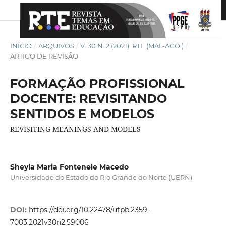
INÍCIO
/
ARQUIVOS
/
V. 30 N. 2 (2021): RTE (MAI.-AGO.)
/
ARTIGO DE REVISÃO
FORMAÇÃO PROFISSIONAL
DOCENTE: REVISITANDO
SENTIDOS E MODELOS
REVISITING MEANINGS AND MODELS
Sheyla Maria Fontenele Macedo
Universidade do Estado do Rio Grande do Norte (UERN)
DOI:
https://doi.org/10.22478/ufpb.2359-
7003.2021v30n2.59006