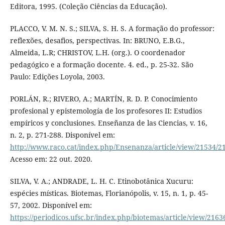
Editora, 1995. (Coleção Ciências da Educação).
PLACCO, V. M. N. S.; SILVA, S. H. S. A formação do professor:
reflexões, desafios, perspectivas. In: BRUNO, E.B.G.,
Almeida, L.R; CHRISTOV, L.H. (org.). O coordenador
pedagógico e a formação docente. 4. ed., p. 25-32. São
Paulo: Edições Loyola, 2003.
PORLÁN, R.; RIVERO, A.; MARTÍN, R. D. P. Conocimiento
profesional y epistemología de los profesores II: Estudios
empíricos y conclusiones. Enseñanza de las Ciencias, v. 16,
n. 2, p. 271-288. Disponível em:
http://www.raco.cat/index.php/Ensenanza/article/view/21534/2
Acesso em: 22 out. 2020.
SILVA, V. A.; ANDRADE, L. H. C. Etinobotânica Xucuru:
espécies místicas. Biotemas, Florianópolis, v. 15, n. 1, p. 45-
57, 2002. Disponível em:
https://periodicos.ufsc.br/index.php/biotemas/article/view/2163