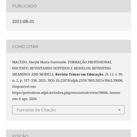
PUBLICADO
2021-08-31
COMO CITAR
MACEDO, Sheyla Maria Fontenele. FORMAÇÃO PROFISSIONAL
DOCENTE: REVISITANDO SENTIDOS E MODELOS: REVISITING
MEANINGS AND MODELS.
Revista Temas em Educação
,
[S. l.]
, v. 30,
n. 2, p. 317–336, 2021. DOI: 10.22478/ufpb.2359-7003.2021v30n2.59006.
Disponível em:
https://periodicos.ufpb.br/index.php/rteo/article/view/59006. Acesso
em: 8 ago. 2026.
Fomatos de Citação
EDIÇÃO