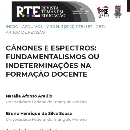
INÍCIO
/
ARQUIVOS
/
V. 30 N. 3 (2021): RTE (SET - DEZ)
/
ARTIGO DE REVISÃO
CÂNONES E ESPECTROS:
FUNDAMENTALISMOS OU
INDETERMINAÇÕES NA
FORMAÇÃO DOCENTE
Natália Afonso Araújo
Universidade Federal do Triângulo Mineiro
Bruno Henrique da Silva Sousa
Universidade Federal do Triângulo Mineiro