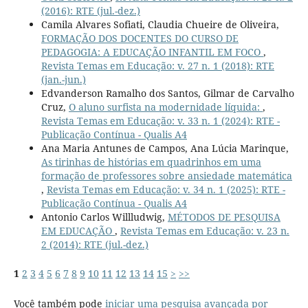
(2016): RTE (jul.-dez.)
Camila Alvares Sofiati, Claudia Chueire de Oliveira,
FORMAÇÃO DOS DOCENTES DO CURSO DE
PEDAGOGIA: A EDUCAÇÃO INFANTIL EM FOCO
,
Revista Temas em Educação: v. 27 n. 1 (2018): RTE
(jan.-jun.)
Edvanderson Ramalho dos Santos, Gilmar de Carvalho
Cruz,
O aluno surfista na modernidade líquida:
,
Revista Temas em Educação: v. 33 n. 1 (2024): RTE -
Publicação Contínua - Qualis A4
Ana Maria Antunes de Campos, Ana Lúcia Marinque,
As tirinhas de histórias em quadrinhos em uma
formação de professores sobre ansiedade matemática
,
Revista Temas em Educação: v. 34 n. 1 (2025): RTE -
Publicação Contínua - Qualis A4
Antonio Carlos Willludwig,
MÉTODOS DE PESQUISA
EM EDUCAÇÃO
,
Revista Temas em Educação: v. 23 n.
2 (2014): RTE (jul.-dez.)
1
2
3
4
5
6
7
8
9
10
11
12
13
14
15
>
>>
Você também pode
iniciar uma pesquisa avançada por