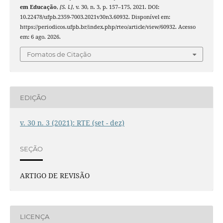
em Educação
,
[S. l.]
, v. 30, n. 3, p. 157–175, 2021. DOI:
10.22478/ufpb.2359-7003.2021v30n3.60932. Disponível em:
https://periodicos.ufpb.br/index.php/rteo/article/view/60932. Acesso
em: 6 ago. 2026.
Fomatos de Citação
EDIÇÃO
v. 30 n. 3 (2021): RTE (set - dez)
SEÇÃO
ARTIGO DE REVISÃO
LICENÇA