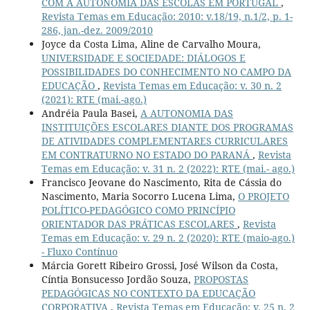
COM A AUTONOMIA DAS ESCOLAS EM PORTUGAL
,
Revista Temas em Educação: 2010: v.18/19, n.1/2, p. 1-
286, jan.-dez. 2009/2010
Joyce da Costa Lima, Aline de Carvalho Moura,
UNIVERSIDADE E SOCIEDADE: DIÁLOGOS E
POSSIBILIDADES DO CONHECIMENTO NO CAMPO DA
EDUCAÇÃO
,
Revista Temas em Educação: v. 30 n. 2
(2021): RTE (mai.-ago.)
Andréia Paula Basei,
A AUTONOMIA DAS
INSTITUIÇÕES ESCOLARES DIANTE DOS PROGRAMAS
DE ATIVIDADES COMPLEMENTARES CURRICULARES
EM CONTRATURNO NO ESTADO DO PARANÁ
,
Revista
Temas em Educação: v. 31 n. 2 (2022): RTE (mai.- ago.)
Francisco Jeovane do Nascimento, Rita de Cássia do
Nascimento, Maria Socorro Lucena Lima,
O PROJETO
POLÍTICO-PEDAGÓGICO COMO PRINCÍPIO
ORIENTADOR DAS PRÁTICAS ESCOLARES
,
Revista
Temas em Educação: v. 29 n. 2 (2020): RTE (maio-ago.)
- Fluxo Contínuo
Márcia Gorett Ribeiro Grossi, José Wilson da Costa,
Cíntia Bonsucesso Jordão Souza,
PROPOSTAS
PEDAGÓGICAS NO CONTEXTO DA EDUCAÇÃO
CORPORATIVA
,
Revista Temas em Educação: v. 25 n. 2