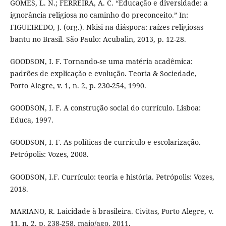
GOMES, L. N.; FERREIRA, A. C. “Educação e diversidade: a
ignorância religiosa no caminho do preconceito.” In:
FIGUEIREDO, J. (org.). Nkisi na diáspora: raízes religiosas
bantu no Brasil. São Paulo: Acubalin, 2013, p. 12-28.
GOODSON, I. F. Tornando-se uma matéria acadêmica:
padrões de explicação e evolução. Teoria & Sociedade,
Porto Alegre, v. 1, n. 2, p. 230-254, 1990.
GOODSON, I. F. A construção social do currículo. Lisboa:
Educa, 1997.
GOODSON, I. F. As políticas de currículo e escolarização.
Petrópolis: Vozes, 2008.
GOODSON, I.F. Currículo: teoria e história. Petrópolis: Vozes,
2018.
MARIANO, R. Laicidade à brasileira. Civitas, Porto Alegre, v.
11, n. 2, p. 238-258, maio/ago. 2011.