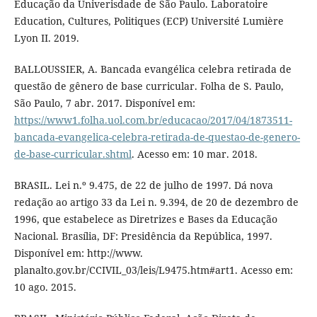
Educação da Univerisdade de São Paulo. Laboratoire
Education, Cultures, Politiques (ECP) Université Lumière
Lyon II. 2019.
BALLOUSSIER, A. Bancada evangélica celebra retirada de
questão de gênero de base curricular. Folha de S. Paulo,
São Paulo, 7 abr. 2017. Disponível em:
https://www1.folha.uol.com.br/educacao/2017/04/1873511-
bancada-evangelica-celebra-retirada-de-questao-de-genero-
de-base-curricular.shtml
. Acesso em: 10 mar. 2018.
BRASIL. Lei n.º 9.475, de 22 de julho de 1997. Dá nova
redação ao artigo 33 da Lei n. 9.394, de 20 de dezembro de
1996, que estabelece as Diretrizes e Bases da Educação
Nacional. Brasília, DF: Presidência da República, 1997.
Disponível em: http://www.
planalto.gov.br/CCIVIL_03/leis/L9475.htm#art1. Acesso em:
10 ago. 2015.