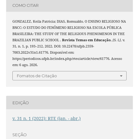
COMO CITAR
GONZALEZ, Keila Patricia; DIAS, Romualdo. O ENSINO RELIGIOSO NA
BNCC: O ESTUDO DO FENÔMENO RELIGIOSO NA ESCOLA PÚBLICA
BRASILEIRA: THE STUDY OF THE RELIGIOUS PHENOMENON IN THE
BRAZILIAN PUBLIC SCHOOL .
Revista Temas em Educação
,
[S. l.]
, v.
31, n. 1, p. 193–212, 2022. DOI: 10.22478/ufpb.2359-
7003.2022v31n1.61776. Disponível em:
https://periodicos.ufpb.br/index.php/rteo/article/view/61776. Acesso
em: 6 ago. 2026.
Fomatos de Citação
EDIÇÃO
v. 31 n. 1 (2022): RTE (jan. - abr.)
SEÇÃO