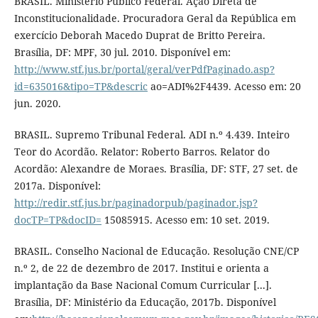
BRASIL. Ministério Público Federal. Ação Direta de
Inconstitucionalidade. Procuradora Geral da República em
exercício Deborah Macedo Duprat de Britto Pereira.
Brasília, DF: MPF, 30 jul. 2010. Disponível em:
http://www.stf.jus.br/portal/geral/verPdfPaginado.asp?
id=635016&tipo=TP&descric
ao=ADI%2F4439. Acesso em: 20
jun. 2020.
BRASIL. Supremo Tribunal Federal. ADI n.º 4.439. Inteiro
Teor do Acordão. Relator: Roberto Barros. Relator do
Acordão: Alexandre de Moraes. Brasília, DF: STF, 27 set. de
2017a. Disponível:
http://redir.stf.jus.br/paginadorpub/paginador.jsp?
docTP=TP&docID=
15085915. Acesso em: 10 set. 2019.
BRASIL. Conselho Nacional de Educação. Resolução CNE/CP
n.º 2, de 22 de dezembro de 2017. Institui e orienta a
implantação da Base Nacional Comum Curricular [...].
Brasília, DF: Ministério da Educação, 2017b. Disponível