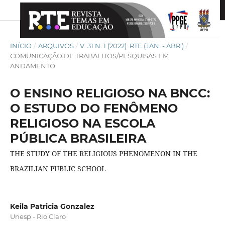
INÍCIO
/
ARQUIVOS
/
V. 31 N. 1 (2022): RTE (JAN. - ABR.)
/
COMUNICAÇÃO DE TRABALHOS/PESQUISAS EM
ANDAMENTO
O ENSINO RELIGIOSO NA BNCC:
O ESTUDO DO FENÔMENO
RELIGIOSO NA ESCOLA
PÚBLICA BRASILEIRA
THE STUDY OF THE RELIGIOUS PHENOMENON IN THE
BRAZILIAN PUBLIC SCHOOL
Keila Patricia Gonzalez
Unesp - Rio Claro