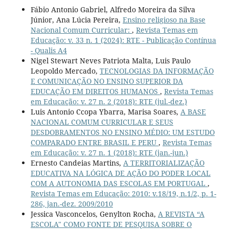
Fábio Antonio Gabriel, Alfredo Moreira da Silva
Júnior, Ana Lúcia Pereira,
Ensino religioso na Base
Nacional Comum Curricular:
,
Revista Temas em
Educação: v. 33 n. 1 (2024): RTE - Publicação Contínua
- Qualis A4
Nigel Stewart Neves Patriota Malta, Luis Paulo
Leopoldo Mercado,
TECNOLOGIAS DA INFORMAÇÃO
E COMUNICAÇÃO NO ENSINO SUPERIOR DA
EDUCAÇÃO EM DIREITOS HUMANOS
,
Revista Temas
em Educação: v. 27 n. 2 (2018): RTE (jul.-dez.)
Luis Antonio Ccopa Ybarra, Marisa Soares,
A BASE
NACIONAL COMUM CURRICULAR E SEUS
DESDOBRAMENTOS NO ENSINO MÉDIO: UM ESTUDO
COMPARADO ENTRE BRASIL E PERU
,
Revista Temas
em Educação: v. 27 n. 1 (2018): RTE (jan.-jun.)
Ernesto Candeias Martins,
A TERRITORIALIZAÇÃO
EDUCATIVA NA LÓGICA DE AÇÃO DO PODER LOCAL
COM A AUTONOMIA DAS ESCOLAS EM PORTUGAL
,
Revista Temas em Educação: 2010: v.18/19, n.1/2, p. 1-
286, jan.-dez. 2009/2010
Jessica Vasconcelos, Genylton Rocha,
A REVISTA “A
ESCOLA" COMO FONTE DE PESQUISA SOBRE O