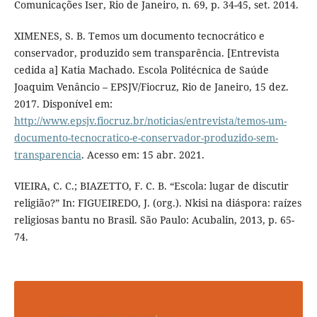
Comunicações Iser, Rio de Janeiro, n. 69, p. 34-45, set. 2014.
XIMENES, S. B. Temos um documento tecnocrático e
conservador, produzido sem transparência. [Entrevista
cedida a] Katia Machado. Escola Politécnica de Saúde
Joaquim Venâncio – EPSJV/Fiocruz, Rio de Janeiro, 15 dez.
2017. Disponível em:
http://www.epsjv.fiocruz.br/noticias/entrevista/temos-um-
documento-tecnocratico-e-conservador-produzido-sem-
transparencia
. Acesso em: 15 abr. 2021.
VIEIRA, C. C.; BIAZETTO, F. C. B. “Escola: lugar de discutir
religião?” In: FIGUEIREDO, J. (org.). Nkisi na diáspora: raízes
religiosas bantu no Brasil. São Paulo: Acubalin, 2013, p. 65-
74.