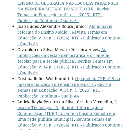
ENSINO DE GEOGRAFIA NAS ESCOLAS PARAENSES
NA PRIMEIRA METADE DO SÉCULO XX
,
Revista
Temas em Educação: v. 34 n. 1 (2025): RTE -
Publicação Contínua - Qualis A4
João Eudes Alexandre Sousa Júnior,
Abominável
reforma do Ensino Médio:
,
Revista Temas em
Educação: v. 33 n. 1 (2024): RTE - Publicação Contínua
- Qualis A4
Givanildo da Silva, Mayara Ferreira Alves,
As
implicações da gestão democrática e o conselho
escolar para a escola pública
,
Revista Temas em
Educação: v. 34 n. 1 (2025): RTE - Publicação Contínua
- Qualis A4
Cristina Rolim Wolffenbüttel,
O papel do CEEd/RS na
operacionalização do ensino de Música
,
Revista
Temas em Educação: v. 34 n. 1 (2025): RTE -
Publicação Contínua - Qualis A4
Leticia Rayla Pereira da Silva, Cristina Vermelho,
O
uso de Tecnologias Digitais de Informação e
Comunicação (TDIC) durante o Ensino Remoto em
uma rede pública municipal
,
Revista Temas em
Educação: v. 33 n. 1 (2024): RTE - Publicação Contínua