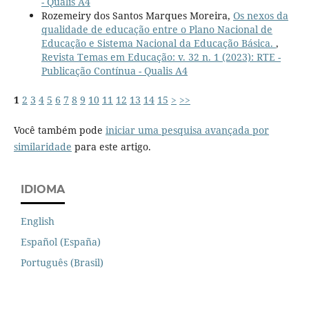
- Qualis A4
Rozemeiry dos Santos Marques Moreira,
Os nexos da
qualidade de educação entre o Plano Nacional de
Educação e Sistema Nacional da Educação Básica.
,
Revista Temas em Educação: v. 32 n. 1 (2023): RTE -
Publicação Contínua - Qualis A4
1
2
3
4
5
6
7
8
9
10
11
12
13
14
15
>
>>
Você também pode
iniciar uma pesquisa avançada por
similaridade
para este artigo.
IDIOMA
English
Español (España)
Português (Brasil)