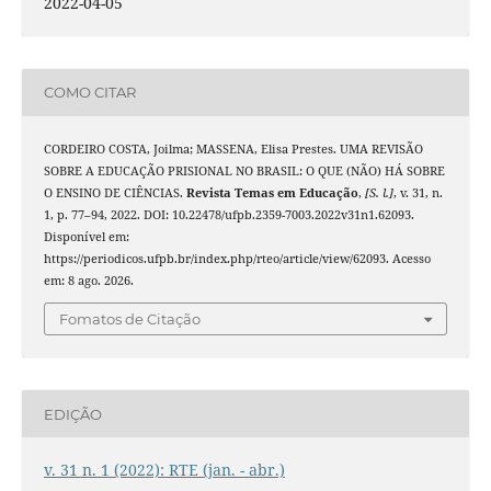
2022-04-05
COMO CITAR
CORDEIRO COSTA, Joilma; MASSENA, Elisa Prestes. UMA REVISÃO
SOBRE A EDUCAÇÃO PRISIONAL NO BRASIL: O QUE (NÃO) HÁ SOBRE
O ENSINO DE CIÊNCIAS.
Revista Temas em Educação
,
[S. l.]
, v. 31, n.
1, p. 77–94, 2022. DOI: 10.22478/ufpb.2359-7003.2022v31n1.62093.
Disponível em:
https://periodicos.ufpb.br/index.php/rteo/article/view/62093. Acesso
em: 8 ago. 2026.
Fomatos de Citação
EDIÇÃO
v. 31 n. 1 (2022): RTE (jan. - abr.)