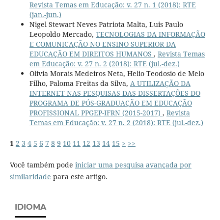
Revista Temas em Educação: v. 27 n. 1 (2018): RTE
(jan.-jun.)
Nigel Stewart Neves Patriota Malta, Luis Paulo
Leopoldo Mercado,
TECNOLOGIAS DA INFORMAÇÃO
E COMUNICAÇÃO NO ENSINO SUPERIOR DA
EDUCAÇÃO EM DIREITOS HUMANOS
,
Revista Temas
em Educação: v. 27 n. 2 (2018): RTE (jul.-dez.)
Olivia Morais Medeiros Neta, Helio Teodosio de Melo
Filho, Paloma Freitas da Silva,
A UTILIZAÇÃO DA
INTERNET NAS PESQUISAS DAS DISSERTAÇÕES DO
PROGRAMA DE PÓS-GRADUAÇÃO EM EDUCAÇÃO
PROFISSIONAL PPGEP-IFRN (2015-2017)
,
Revista
Temas em Educação: v. 27 n. 2 (2018): RTE (jul.-dez.)
1
2
3
4
5
6
7
8
9
10
11
12
13
14
15
>
>>
Você também pode
iniciar uma pesquisa avançada por
similaridade
para este artigo.
IDIOMA