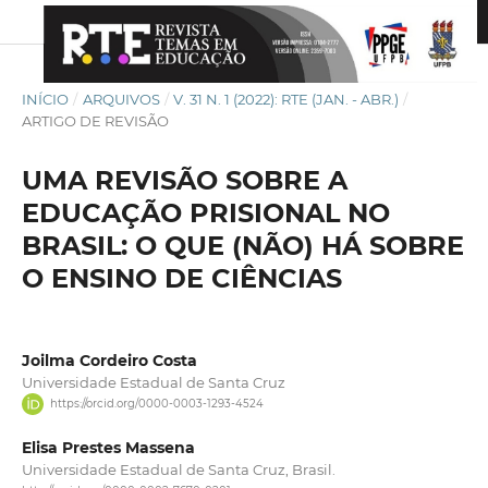
INÍCIO
/
ARQUIVOS
/
V. 31 N. 1 (2022): RTE (JAN. - ABR.)
/
ARTIGO DE REVISÃO
UMA REVISÃO SOBRE A
EDUCAÇÃO PRISIONAL NO
BRASIL: O QUE (NÃO) HÁ SOBRE
O ENSINO DE CIÊNCIAS
Joilma Cordeiro Costa
Universidade Estadual de Santa Cruz
https://orcid.org/0000-0003-1293-4524
Elisa Prestes Massena
Universidade Estadual de Santa Cruz, Brasil.