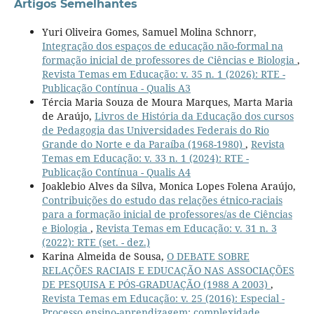
Artigos Semelhantes
Yuri Oliveira Gomes, Samuel Molina Schnorr,
Integração dos espaços de educação não-formal na
formação inicial de professores de Ciências e Biologia
,
Revista Temas em Educação: v. 35 n. 1 (2026): RTE -
Publicação Contínua - Qualis A3
Tércia Maria Souza de Moura Marques, Marta Maria
de Araújo,
Livros de História da Educação dos cursos
de Pedagogia das Universidades Federais do Rio
Grande do Norte e da Paraíba (1968-1980)
,
Revista
Temas em Educação: v. 33 n. 1 (2024): RTE -
Publicação Contínua - Qualis A4
Joaklebio Alves da Silva, Monica Lopes Folena Araújo,
Contribuições do estudo das relações étnico-raciais
para a formação inicial de professores/as de Ciências
e Biologia
,
Revista Temas em Educação: v. 31 n. 3
(2022): RTE (set. - dez.)
Karina Almeida de Sousa,
O DEBATE SOBRE
RELAÇÕES RACIAIS E EDUCAÇÃO NAS ASSOCIAÇÕES
DE PESQUISA E PÓS-GRADUAÇÃO (1988 A 2003)
,
Revista Temas em Educação: v. 25 (2016): Especial -
Processo ensino-aprendizagem: complexidade,