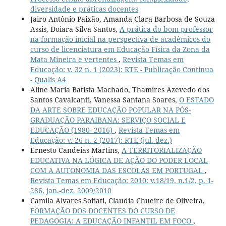
diversidade e práticas docentes
Jairo Antônio Paixão, Amanda Clara Barbosa de Souza
Assis, Doiara Silva Santos,
A prática do bom professor
na formação inicial na perspectiva de acadêmicos do
curso de licenciatura em Educação Física da Zona da
Mata Mineira e vertentes
,
Revista Temas em
Educação: v. 32 n. 1 (2023): RTE - Publicação Contínua
- Qualis A4
Aline Maria Batista Machado, Thamires Azevedo dos
Santos Cavalcanti, Vanessa Santana Soares,
O ESTADO
DA ARTE SOBRE EDUCAÇÃO POPULAR NA PÓS-
GRADUAÇÃO PARAIBANA: SERVIÇO SOCIAL E
EDUCAÇÃO (1980- 2016)
,
Revista Temas em
Educação: v. 26 n. 2 (2017): RTE (jul.-dez.)
Ernesto Candeias Martins,
A TERRITORIALIZAÇÃO
EDUCATIVA NA LÓGICA DE AÇÃO DO PODER LOCAL
COM A AUTONOMIA DAS ESCOLAS EM PORTUGAL
,
Revista Temas em Educação: 2010: v.18/19, n.1/2, p. 1-
286, jan.-dez. 2009/2010
Camila Alvares Sofiati, Claudia Chueire de Oliveira,
FORMAÇÃO DOS DOCENTES DO CURSO DE
PEDAGOGIA: A EDUCAÇÃO INFANTIL EM FOCO
,