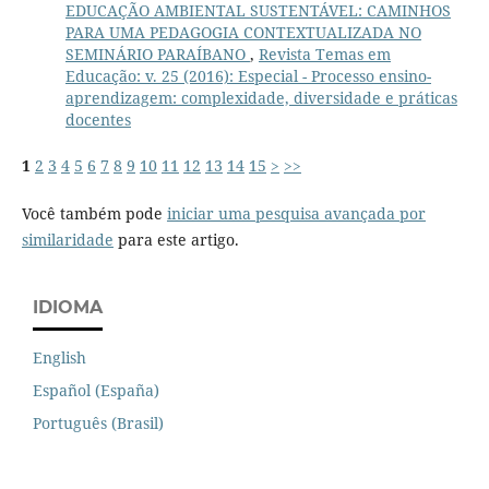
EDUCAÇÃO AMBIENTAL SUSTENTÁVEL: CAMINHOS
PARA UMA PEDAGOGIA CONTEXTUALIZADA NO
SEMINÁRIO PARAÍBANO
,
Revista Temas em
Educação: v. 25 (2016): Especial - Processo ensino-
aprendizagem: complexidade, diversidade e práticas
docentes
1
2
3
4
5
6
7
8
9
10
11
12
13
14
15
>
>>
Você também pode
iniciar uma pesquisa avançada por
similaridade
para este artigo.
IDIOMA
English
Español (España)
Português (Brasil)