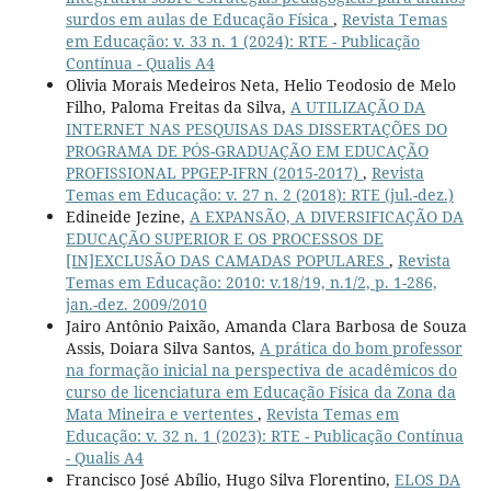
surdos em aulas de Educação Física
,
Revista Temas
em Educação: v. 33 n. 1 (2024): RTE - Publicação
Contínua - Qualis A4
Olivia Morais Medeiros Neta, Helio Teodosio de Melo
Filho, Paloma Freitas da Silva,
A UTILIZAÇÃO DA
INTERNET NAS PESQUISAS DAS DISSERTAÇÕES DO
PROGRAMA DE PÓS-GRADUAÇÃO EM EDUCAÇÃO
PROFISSIONAL PPGEP-IFRN (2015-2017)
,
Revista
Temas em Educação: v. 27 n. 2 (2018): RTE (jul.-dez.)
Edineide Jezine,
A EXPANSÃO, A DIVERSIFICAÇÃO DA
EDUCAÇÃO SUPERIOR E OS PROCESSOS DE
[IN]EXCLUSÃO DAS CAMADAS POPULARES
,
Revista
Temas em Educação: 2010: v.18/19, n.1/2, p. 1-286,
jan.-dez. 2009/2010
Jairo Antônio Paixão, Amanda Clara Barbosa de Souza
Assis, Doiara Silva Santos,
A prática do bom professor
na formação inicial na perspectiva de acadêmicos do
curso de licenciatura em Educação Física da Zona da
Mata Mineira e vertentes
,
Revista Temas em
Educação: v. 32 n. 1 (2023): RTE - Publicação Contínua
- Qualis A4
Francisco José Abílio, Hugo Silva Florentino,
ELOS DA