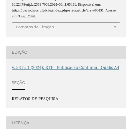
10.22478/ufpb.2359-7003.2024v33n1.65451. Disponível em:
https://periodicos.ufpb.br/index.php/rteo/article/view/65451. Acesso
em: 9 ago. 2026.
Fomatos de Citação
EDIÇÃO
v. 33 n. 1 (2024): RTE - Publicação Contínua - Qualis A4
SEÇÃO
RELATOS DE PESQUISA
LICENÇA