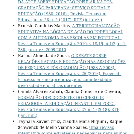
DA ARTE SOBRE EDUCAÇÃO POPULAR NA PÓS-
GRADUAÇÃO PARAIBANA: SERVIÇO SOCIAL E
EDUCAÇÃO (1980- 2016)
,
Revista Temas em
Educação: v. 26 n. 2 (2017): RTE (jul.-dez.)
Ernesto Candeias Martins,
A TERRITORIALIZAÇÃO
EDUCATIVA NA LÓGICA DE AÇÃO DO PODER LOCAL
COM A AUTONOMIA DAS ESCOLAS EM PORTUGAL
,
Revista Temas em Educação: 2010: v.18/19, n.1/2, p. 1-
286, jan.-dez. 2009/2010
Karina Almeida de Sousa,
O DEBATE SOBRE
RELAÇÕES RACIAIS E EDUCAÇÃO NAS ASSOCIAÇÕES
DE PESQUISA E PÓS-GRADUAÇÃO (1988 A 2003)
,
Revista Temas em Educação: v. 25 (2016): Especial -
Processo ensino-aprendizagem: complexidade,
diversidade e práticas docentes
Camila Alvares Sofiati, Claudia Chueire de Oliveira,
FORMAÇÃO DOS DOCENTES DO CURSO DE
PEDAGOGIA: A EDUCAÇÃO INFANTIL EM FOCO
,
Revista Temas em Educação: v. 27 n. 1 (2018): RTE
(jan.-jun.)
Taynara Xavier Cruz, Cláudia Mara Niquini , Raquel
Schwenck de Mello Vianna Soares,
Uma revisão
integrativa sobre estratégias pedagógicas para alunos