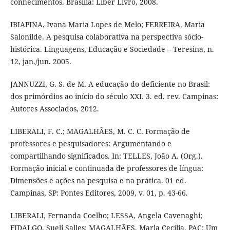
conhecimentos. Brasília: Líber Livro, 2008.
IBIAPINA, Ivana Maria Lopes de Melo; FERREIRA, Maria
Salonilde. A pesquisa colaborativa na perspectiva sócio-
histórica. Linguagens, Educação e Sociedade – Teresina, n.
12, jan./jun. 2005.
JANNUZZI, G. S. de M. A educação do deficiente no Brasil:
dos primórdios ao início do século XXI. 3. ed. rev. Campinas:
Autores Associados, 2012.
LIBERALI, F. C.; MAGALHÃES, M. C. C. Formação de
professores e pesquisadores: Argumentando e
compartilhando significados. In: TELLES, João A. (Org.).
Formação inicial e continuada de professores de língua:
Dimensões e ações na pesquisa e na prática. 01 ed.
Campinas, SP: Pontes Editores, 2009, v. 01, p. 43-66.
LIBERALI, Fernanda Coelho; LESSA, Angela Cavenaghi;
FIDALGO, Sueli Salles; MAGALHÃES, Maria Cecília. PAC: Um