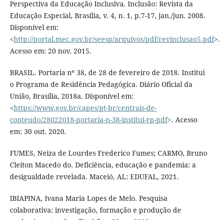
Perspectiva da Educação Inclusiva. Inclusão: Revista da
Educação Especial, Brasília, v. 4, n. 1, p.7-17, jan./jun. 2008.
Disponível em:
<
http://portal.mec.gov.br/seesp/arquivos/pdf/revinclusao5.pdf
>.
Acesso em: 20 nov. 2015.
BRASIL. Portaria nº 38, de 28 de fevereiro de 2018. Institui
o Programa de Residência Pedagógica. Diário Oficial da
União, Brasília, 2018a. Disponível em:
<
https://www.gov.br/capes/pt-br/centrais-de-
conteudo/28022018-portaria-n-38-institui-rp-pdf
>. Acesso
em: 30 out. 2020.
FUMES, Neiza de Lourdes Frederico Fumes; CARMO, Bruno
Cleiton Macedo do. Deficiência, educação e pandemia: a
desigualdade revelada. Maceió, AL: EDUFAL, 2021.
IBIAPINA, Ivana Maria Lopes de Melo. Pesquisa
colaborativa: investigação, formação e produção de