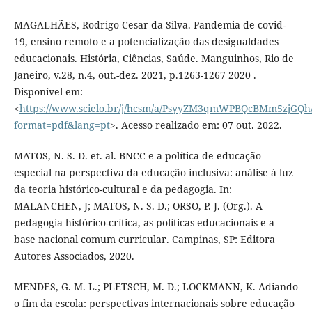
MAGALHÃES, Rodrigo Cesar da Silva. Pandemia de covid-
19, ensino remoto e a potencialização das desigualdades
educacionais. História, Ciências, Saúde. Manguinhos, Rio de
Janeiro, v.28, n.4, out.-dez. 2021, p.1263-1267 2020 .
Disponível em:
<
https://www.scielo.br/j/hcsm/a/PsyyZM3qmWPBQcBMm5zjGQh
format=pdf&lang=pt
>. Acesso realizado em: 07 out. 2022.
MATOS, N. S. D. et. al. BNCC e a política de educação
especial na perspectiva da educação inclusiva: análise à luz
da teoria histórico-cultural e da pedagogia. In:
MALANCHEN, J; MATOS, N. S. D.; ORSO, P. J. (Org.). A
pedagogia histórico-crítica, as políticas educacionais e a
base nacional comum curricular. Campinas, SP: Editora
Autores Associados, 2020.
MENDES, G. M. L.; PLETSCH, M. D.; LOCKMANN, K. Adiando
o fim da escola: perspectivas internacionais sobre educação