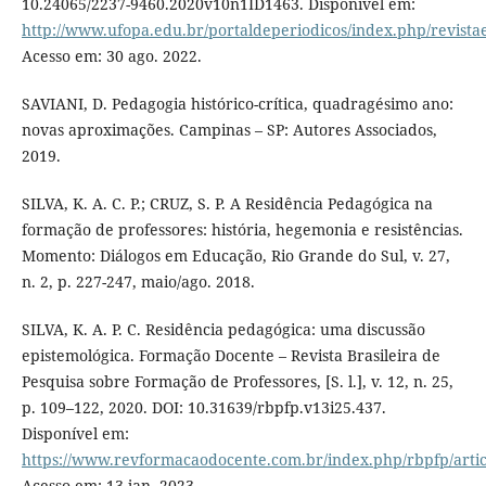
10.24065/2237-9460.2020v10n1ID1463. Disponível em:
http://www.ufopa.edu.br/portaldeperiodicos/index.php/revistae
Acesso em: 30 ago. 2022.
SAVIANI, D. Pedagogia histórico-crítica, quadragésimo ano:
novas aproximações. Campinas – SP: Autores Associados,
2019.
SILVA, K. A. C. P.; CRUZ, S. P. A Residência Pedagógica na
formação de professores: história, hegemonia e resistências.
Momento: Diálogos em Educação, Rio Grande do Sul, v. 27,
n. 2, p. 227-247, maio/ago. 2018.
SILVA, K. A. P. C. Residência pedagógica: uma discussão
epistemológica. Formação Docente – Revista Brasileira de
Pesquisa sobre Formação de Professores, [S. l.], v. 12, n. 25,
p. 109–122, 2020. DOI: 10.31639/rbpfp.v13i25.437.
Disponível em:
https://www.revformacaodocente.com.br/index.php/rbpfp/artic
Acesso em: 13 jan. 2023.