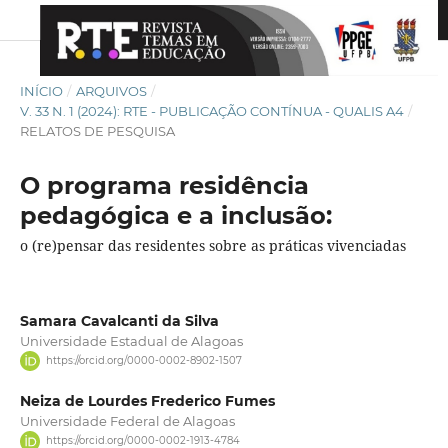
INÍCIO
/
ARQUIVOS
/
V. 33 N. 1 (2024): RTE - PUBLICAÇÃO CONTÍNUA - QUALIS A4
/
RELATOS DE PESQUISA
O programa residência
pedagógica e a inclusão:
o (re)pensar das residentes sobre as práticas vivenciadas
Samara Cavalcanti da Silva
Universidade Estadual de Alagoas
https://orcid.org/0000-0002-8902-1507
Neiza de Lourdes Frederico Fumes
Universidade Federal de Alagoas
https://orcid.org/0000-0002-1913-4784