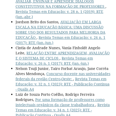
AVALIAR, ENSINAR E APRENDER: DIÁLOGOS
CONSTITUTIVOS NA FORMAÇÃO DE PROFESSORES
,
Revista Temas em Educação: v. 28 n. 1 (2019): RTE
(jan.-abr.)
Joedson Brito dos Santos,
AVALIAÇÃO EM LARGA
ESCALA NA EDUCAÇÃO BÁSICA: UMA DISCUSSÃO
SOBRE USO DOS RESULTADOS PARA MELHORIA DA
EDUCAÇÃO
,
Revista Temas em Educação: v. 26 n. 1
(2017): RTE (jan.-jun.)
Cintia de Andrade Nunes, Vania Finholdt Angelo
Leite,
RELAÇÃO ENTRE APRENDIZAGEM, AVALIAÇÃO
E O SISTEMA DE CICLOS
,
Revista Temas em
Educação: v. 26 n. 1 (2017): RTE (jan.-jun.)
Nelson Tsuji Junior, Tairo Forbat Araujo, Jane Corrêa
Alves Mendonça,
Concurso docente nas universidades
federais da região Centro-Oeste:
,
Revista Temas em
Educação: v. 32 n. 1 (2023): RTE - Publicação Contínua
- Qualis A4
Luiz de Souza Porto Coêlho, Rodrigo Ferreira
Rodrigues,
Por uma formação de professores como
intelectuais orgânicos da classe trabalhadora
,
Revista
Temas em Educação: v. 34 n. 1 (2025): RTE -
Publicação Contínua - Qualis A4