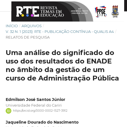
INÍCIO
/
ARQUIVOS
/
V. 32 N. 1 (2023): RTE - PUBLICAÇÃO CONTÍNUA - QUALIS A4
/
RELATOS DE PESQUISA
Uma análise do significado do
uso dos resultados do ENADE
no âmbito da gestão de um
curso de Administração Pública
Edmilson José Santos Júnior
Universidade Federal do Cariri
https://orcid.org/0000-0002-1527-3912
Jaqueline Dourado do Nascimento