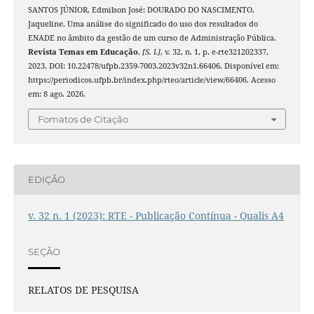
SANTOS JÚNIOR, Edmilson José; DOURADO DO NASCIMENTO,
Jaqueline. Uma análise do significado do uso dos resultados do
ENADE no âmbito da gestão de um curso de Administração Pública.
Revista Temas em Educação
,
[S. l.]
, v. 32, n. 1, p. e-rte321202337,
2023. DOI: 10.22478/ufpb.2359-7003.2023v32n1.66406. Disponível em:
https://periodicos.ufpb.br/index.php/rteo/article/view/66406. Acesso
em: 8 ago. 2026.
Fomatos de Citação
EDIÇÃO
v. 32 n. 1 (2023): RTE - Publicação Contínua - Qualis A4
SEÇÃO
RELATOS DE PESQUISA