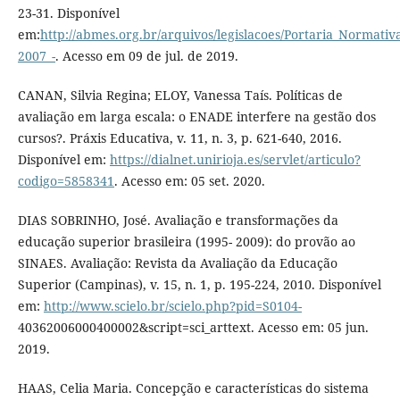
23-31. Disponível
em:
http://abmes.org.br/arquivos/legislacoes/Portaria_Normativ
2007_-
. Acesso em 09 de jul. de 2019.
CANAN, Silvia Regina; ELOY, Vanessa Taís. Políticas de
avaliação em larga escala: o ENADE interfere na gestão dos
cursos?. Práxis Educativa, v. 11, n. 3, p. 621-640, 2016.
Disponível em:
https://dialnet.unirioja.es/servlet/articulo?
codigo=5858341
. Acesso em: 05 set. 2020.
DIAS SOBRINHO, José. Avaliação e transformações da
educação superior brasileira (1995- 2009): do provão ao
SINAES. Avaliação: Revista da Avaliação da Educação
Superior (Campinas), v. 15, n. 1, p. 195-224, 2010. Disponível
em:
http://www.scielo.br/scielo.php?pid=S0104-
40362006000400002&script=sci_arttext. Acesso em: 05 jun.
2019.
HAAS, Celia Maria. Concepção e características do sistema