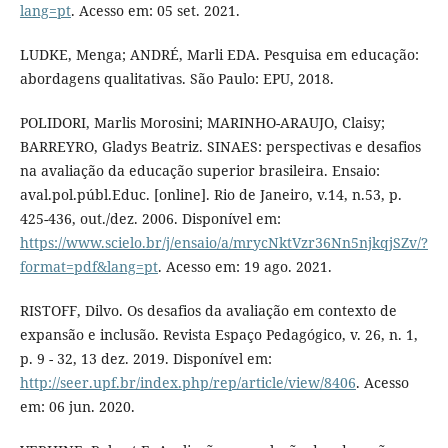
lang=pt
. Acesso em: 05 set. 2021.
LUDKE, Menga; ANDRÉ, Marli EDA. Pesquisa em educação:
abordagens qualitativas. São Paulo: EPU, 2018.
POLIDORI, Marlis Morosini; MARINHO-ARAUJO, Claisy;
BARREYRO, Gladys Beatriz. SINAES: perspectivas e desafios
na avaliação da educação superior brasileira. Ensaio:
aval.pol.públ.Educ. [online]. Rio de Janeiro, v.14, n.53, p.
425-436, out./dez. 2006. Disponível em:
https://www.scielo.br/j/ensaio/a/mrycNktVzr36Nn5njkqjSZv/?
format=pdf&lang=pt
. Acesso em: 19 ago. 2021.
RISTOFF, Dilvo. Os desafios da avaliação em contexto de
expansão e inclusão. Revista Espaço Pedagógico, v. 26, n. 1,
p. 9 - 32, 13 dez. 2019. Disponível em:
http://seer.upf.br/index.php/rep/article/view/8406
. Acesso
em: 06 jun. 2020.