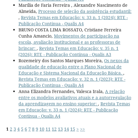
Marília de Faria Ferreira , Alexandre Nascimento de
Almeida,
Processo de seleção da assistência estudantil:
,
Revista Temas em Educação: v. 33 n. 1 (2024): RTE -
Publicação Contínua - Qualis A4
BRUNO COSTA LIMA ROSSATO, Cristiane Ferreira
Cunha Amancio,
Movimentos de participação na
escola, avaliação institucional e as professoras de
brincar:
,
Revista Temas em Educação: v. 35 n. 1
(2026): RTE - Publicação Contínua - Qualis A3
Rozemeiry dos Santos Marques Moreira,
Os nexos da
qualidade de educação entre o Plano Nacional de
Educação e Sistema Nacional da Educação Básica.
,
Revista Temas em Educação: v. 32 n. 1 (2023): RTE -
Publicação Contínua - Qualis A4
Anna Elizandra Fernandes, Valesca Irala,
A relação
entre os modelos avaliativos atuais e a autorregulação
da aprendizagem no ensino superior:
,
Revista Temas
em Educação: v. 33 n. 1 (2024): RTE - Publicação
Contínua - Qualis A4
1
2
3
4
5
6
7
8
9
10
11
12
13
14
15
>
>>